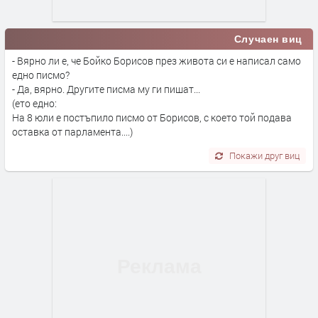
Случаен виц
- Вярно ли е, че Бойко Борисов през живота си е написал само
едно писмо?
- Да, вярно. Другите писма му ги пишат...
(ето едно:
На 8 юли е постъпило писмо от Борисов, с което той подава
оставка от парламента....)
Покажи друг виц