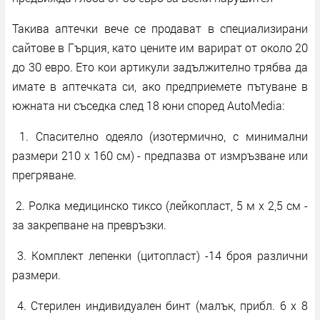
Такива аптечки вече се продават в специализирани
сайтове в Гърция, като цените им варират от около 20
до 30 евро. Ето кои артикули задължително трябва да
имате в аптечката си, ако предприемете пътуване в
южната ни съседка след 18 юни според AutoMedia:
1. Спасително одеяло (изотермично, с минимални
размери 210 x 160 см) - предпазва от измръзване или
прегряване.
2. Ролка медицинско тиксо (лейкопласт, 5 м x 2,5 см -
за закрепване на превръзки.
3. Комплект лепенки (цитοпласт) -14 броя различни
размери.
4. Стерилен индивидуален бинт (малък, прибл. 6 x 8