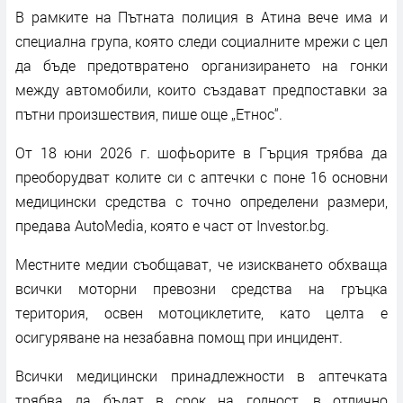
В рамките на Пътната полиция в Атина вече има и
специална група, която следи социалните мрежи с цел
да бъде предотвратено организирането на гонки
между автомобили, които създават предпоставки за
пътни произшествия, пише още „Етнос“.
От 18 юни 2026 г. шофьорите в Гърция трябва да
преоборудват колите си с аптечки с поне 16 основни
медицински средства с точно определени размери,
предава AutoMedia, която е част от Investor.bg.
Местните медии съобщават, че изискването обхваща
всички моторни превозни средства на гръцка
територия, освен мотоциклетите, като целта е
осигуряване на незабавна помощ при инцидент.
Всички медицински принадлежности в аптечката
трябва да бъдат в срок на годност, в отлично