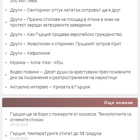
300 хил. лева
Други – Санторини: оттук нататък островът ще е друг
Други – Празни столове на площад в Атина в знак на
протест заради затворените заведения
Други – Как Гърция продава европейско гражданство
Други – Живописен и старинен: Гръцкият остров Крит
Други – Кефалония
Музика – Anna Vissi - Afou
Видео Новини – Десет души са арестувани през почивните
дни за съхранение и разпространение на наркотици
Актуално интервю – Кризата в Гърция
Още новини
Гърция ще се бори с пожарите от космоса: Технологиите vs.
огнените стихии
05.08.2026
Гърция: температурите стигат до 38 градуса
03.08.2026