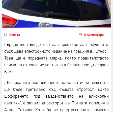
Светът
0 Коментара
Гърция ще въведе тест за наркотици за шофьорите,
съобщава електронното издание на гръцкия в. „Етнос“.
Това ще е поредната мярка, която правителството
взима по отношение на пътната безопасност, предава
БТА.
„Шофирането под влиянието на наркотични вещества
ще бъде третирано със същата строгост, както
шофирането под въздействието на алкохолни
напитки“, е заявил директорът на Пътната полиция в
Атина Сотирис Калтабалис пред ресорната комисия