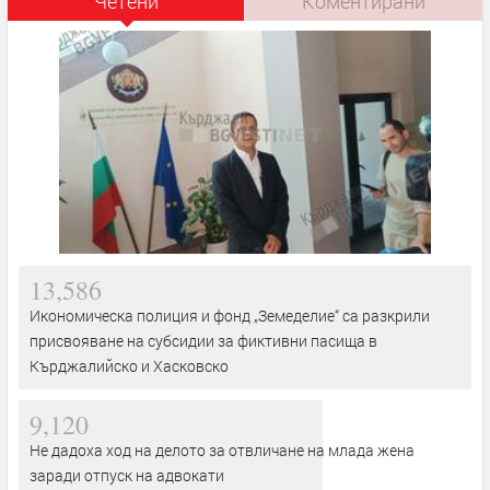
Четени
Коментирани
13,586
Икономическа полиция и фонд „Земеделие“ са разкрили
присвояване на субсидии за фиктивни пасища в
Кърджалийско и Хасковско
9,120
Не дадоха ход на делото за отвличане на млада жена
заради отпуск на адвокати