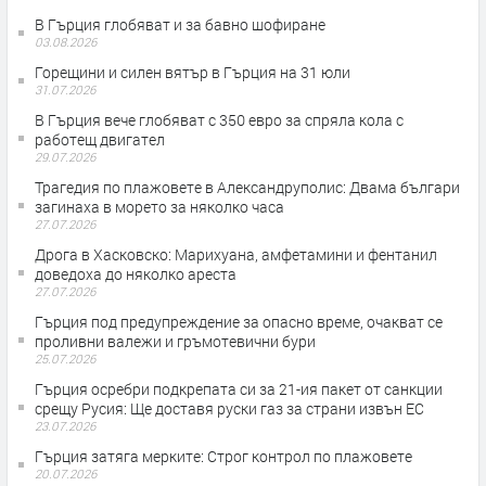
В Гърция глобяват и за бавно шофиране
03.08.2026
Горещини и силен вятър в Гърция на 31 юли
31.07.2026
В Гърция вече глобяват с 350 евро за спряла кола с
работещ двигател
29.07.2026
Трагедия по плажовете в Александруполис: Двама българи
загинаха в морето за няколко часа
27.07.2026
Дрога в Хасковско: Марихуана, амфетамини и фентанил
доведоха до няколко ареста
27.07.2026
Гърция под предупреждение за опасно време, очакват се
проливни валежи и гръмотевични бури
25.07.2026
Гърция осребри подкрепата си за 21-ия пакет от санкции
срещу Русия: Ще доставя руски газ за страни извън ЕС
23.07.2026
Гърция затяга мерките: Строг контрол по плажовете
20.07.2026