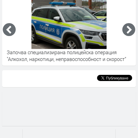
а полицейска операция
Оставиха в ареста задържан
еправоспособност и скорост“
лева