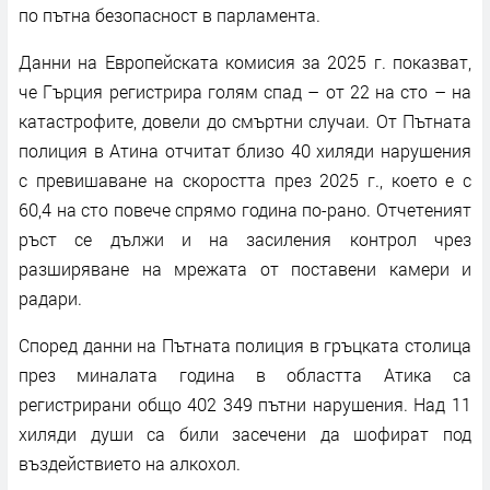
по пътна безопасност в парламента.
Данни на Европейската комисия за 2025 г. показват,
че Гърция регистрира голям спад – от 22 на сто – на
катастрофите, довели до смъртни случаи. От Пътната
полиция в Атина отчитат близо 40 хиляди нарушения
с превишаване на скоростта през 2025 г., което е с
60,4 на сто повече спрямо година по-рано. Отчетеният
ръст се дължи и на засиления контрол чрез
разширяване на мрежата от поставени камери и
радари.
Според данни на Пътната полиция в гръцката столица
през миналата година в областта Атика са
регистрирани общо 402 349 пътни нарушения. Над 11
хиляди души са били засечени да шофират под
въздействието на алкохол.