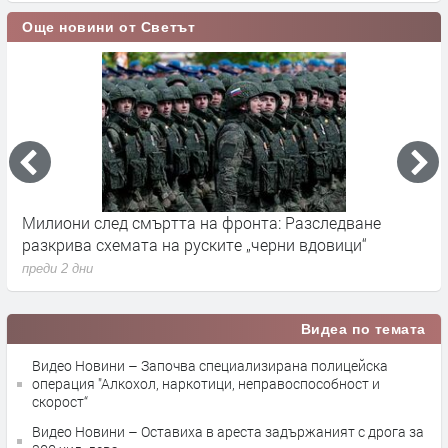
Още новини от Светът
на фронта: Разследване
Германските служби разслед
ските „черни вдовици“
влияние върху местния вот 
преди 2 дни
Видеа по темата
Видео Новини – Започва специализирана полицейска
операция "Алкохол, наркотици, неправоспособност и
скорост“
Видео Новини – Оставиха в ареста задържаният с дрога за