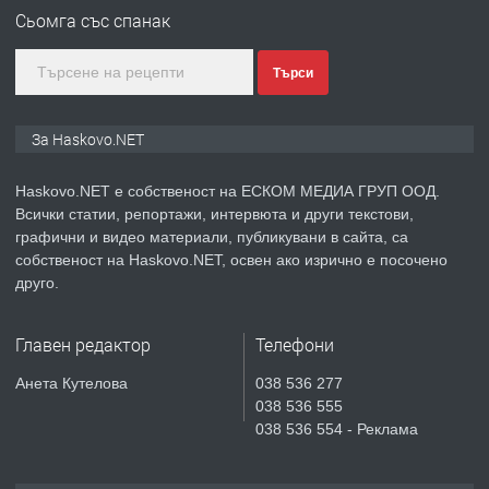
Сьомга със спанак
ПРЕДЛАГА
ПРОСТОРЕН ТРИСТАЕН
АПАРТАМЕНТ В НОВА СГРАДА КВ.
Търси
КУБА
За Haskovo.NET
преди 4 дни
ПРЕДЛАГА
Haskovo.NET е собственост на ЕСКОМ МЕДИА ГРУП ООД.
Продавам парцел в гр. Хасково кв.
Всички статии, репортажи, интервюта и други текстови,
Хисаря до ток, вода,канализация,
графични и видео материали, публикувани в сайта, са
асфалт 0889 537 426
собственост на Haskovo.NET, освен ако изрично е посочено
друго.
преди 4 дни
ПРЕДЛАГА
СГЛОБЯВАНЕ НА МЕБЕЛИ.
Главен редактор
Телефони
Анета Кутелова
038 536 277
038 536 555
038 536 554 - Реклама
преди 4 дни
ПРЕДЛАГА