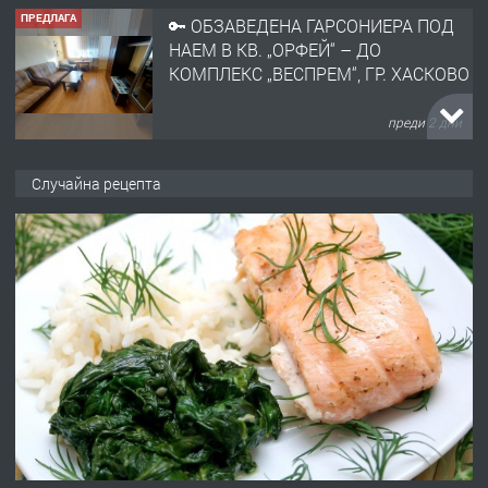
преди 2 дни
ПРЕДЛАГА
НАПЪЛНО ОБЗАВЕДЕН И
ОБОРУДВАН ТРИСТАЕН
АПАРТАМЕНТ В ЦЕНТЪРА НА ГР.
ХАСКОВО
Случайна рецепта
преди 3 дни
ПРЕДЛАГА
Давам гараж под наем
преди 3 дни
ПРЕДЛАГА
№4120 Магазин/Офис под наем в кв.
Любен Каравелов, Хасково-близо до
градската градина!
преди 4 дни