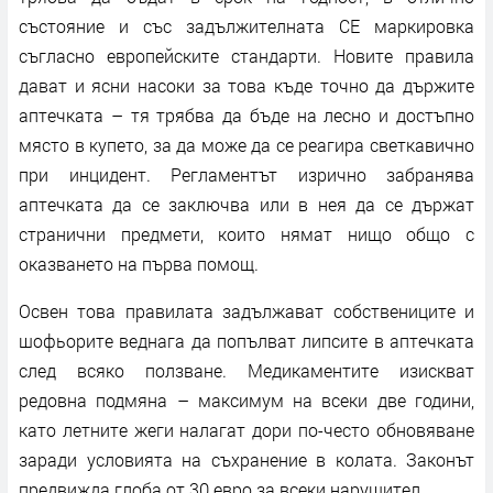
състояние и със задължителната СЕ маркировка
съгласно европейските стандарти. Новите правила
дават и ясни насоки за това къде точно да държите
аптечката – тя трябва да бъде на лесно и достъпно
място в купето, за да може да се реагира светкавично
при инцидент. Регламентът изрично забранява
аптечката да се заключва или в нея да се държат
странични предмети, които нямат нищо общо с
оказването на първа помощ.
Освен това правилата задължават собствениците и
шофьорите веднага да попълват липсите в аптечката
след всяко ползване. Медикаментите изискват
редовна подмяна – максимум на всеки две години,
като летните жеги налагат дори по-често обновяване
заради условията на съхранение в колата. Законът
предвижда глоба от 30 евро за всеки нарушител