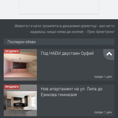
Животът е като тромпета в джазовия оркестър - ако не го
надуваш, нищо няма да излезе. - Луис Армстронг
ПРЕДЛАГА
Под НАЕМ двустаен Орфей
Последни обяви
преди 1 ден
ПРЕДЛАГА
Нов апартамент на ул. Липа до
Езикова гимназия
преди 1 ден
ПРЕДЛАГА
🔑 ОБЗАВЕДЕНА ГАРСОНИЕРА ПОД
НАЕМ В КВ. „ОРФЕЙ“ – ДО
КОМПЛЕКС „ВЕСПРЕМ“, ГР. ХАСКОВО