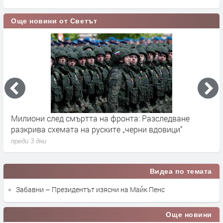
Още новини от Светът
Милиони след смъртта на фронта: Разследване
Г
разкрива схемата на руските „черни вдовици“
в
преди 3 дни
п
Видеа по темата
Забавни – Президентът изясни на Майк Пенс
Още новини