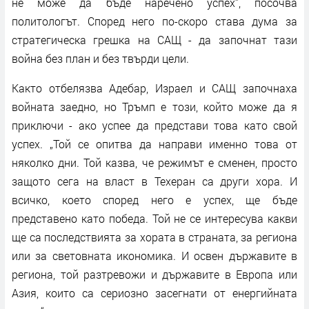
не може да бъде наречено успех“, посочва
политологът. Според него по-скоро става дума за
стратегическа грешка на САЩ - да започнат тази
война без план и без твърди цели.
Както отбелязва Адебар, Израел и САЩ започнаха
войната заедно, но Тръмп е този, който може да я
приключи - ако успее да представи това като свой
успех. „Той се опитва да направи именно това от
няколко дни. Той казва, че режимът е сменен, просто
защото сега на власт в Техеран са други хора. И
всичко, което според него е успех, ще бъде
представено като победа. Той не се интересува какви
ще са последствията за хората в страната, за региона
или за световната икономика. И освен държавите в
региона, той разтревожи и държавите в Европа или
Азия, които са сериозно засегнати от енергийната