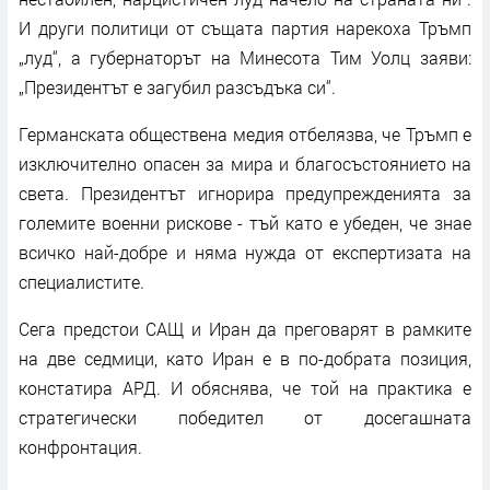
И други политици от същата партия нарекоха Тръмп
„луд“, а губернаторът на Минесота Тим Уолц заяви:
„Президентът е загубил разсъдъка си“.
Германската обществена медия отбелязва, че Тръмп е
изключително опасен за мира и благосъстоянието на
света. Президентът игнорира предупрежденията за
големите военни рискове - тъй като е убеден, че знае
всичко най-добре и няма нужда от експертизата на
специалистите.
Сега предстои САЩ и Иран да преговарят в рамките
на две седмици, като Иран е в по-добрата позиция,
констатира АРД. И обяснява, че той на практика е
стратегически победител от досегашната
конфронтация.