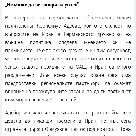
„Не може да се говори за успех"
В интервю за германската обществена медия
политологът Корнелиус Адебар, който е експерт по
въпросите на Иран в Германското дружество на
външна политика, споделя мнението си, че
примирието ще е по-скоро крехко. А и няма сигурност,
че разговорите в Пакистан ще постигнат същностен
успех, защото позициите на САЩ и Иран са много
раздалечени. „Във всеки случаи обаче сега има
предпоставки регионалните партньори да окажат
влияние на враждуващите страни, за да ги подтикнат
към мирно решение“, казва той.
Адебар изтъква, че започнатата от Тръмп война не е
довела до никакви промени в Иран, но пък сега
страната държи Ормузкия проток под контрол. „Това