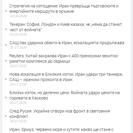
Стратегия на изтощение: Иран превръща търговските и
енергийните маршрути в оръжие
04.08.2026
Teхеран: София, Лондон и Киев казаха, че „няма да станат
част от войната“
03.08.2026
САЩ пак удариха обекти в Иран, ескалацията продължава
30.07.2026
Reuters: Китай захранва Иран с 400 преносими зенитно-
ракетни комплекса до седмици
29.07.2026
Нова ескалация в Близкия изток: Иран удари три танкера,
САЩ – ирански проксита в Ирак
29.07.2026
Близък изток, но далечни цени: Войната удари цените на
горивата в Хасково
28.07.2026
След Русия: Украйна отвори нов фронт в световния
конфликт
28.07.2026
Иран, Ормуз, Червено море и хутите: какво ще стане с