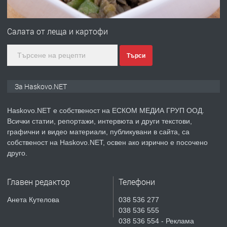
ПРЕДЛАГА
№4120 Магазин/Офис под наем в кв.
Любен Каравелов, Хасково-близо до
Салата от леща и картофи
градската градина!
Търси
преди 4 дни
ПРЕДЛАГА
ПРОСТОРЕН ТРИСТАЕН
За Haskovo.NET
АПАРТАМЕНТ В НОВА СГРАДА КВ.
КУБА
Haskovo.NET е собственост на ЕСКОМ МЕДИА ГРУП ООД.
Всички статии, репортажи, интервюта и други текстови,
преди 5 дни
графични и видео материали, публикувани в сайта, са
собственост на Haskovo.NET, освен ако изрично е посочено
ПРЕДЛАГА
Продавам парцел в гр. Хасково кв.
друго.
Хисаря до ток, вода,канализация,
асфалт 0889 537 426
Главен редактор
Телефони
преди 5 дни
Анета Кутелова
038 536 277
038 536 555
ПРЕДЛАГА
СГЛОБЯВАНЕ НА МЕБЕЛИ.
038 536 554 - Реклама