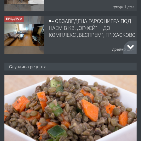
преди 1 ден
ПРЕДЛАГА
🔑 ОБЗАВЕДЕНА ГАРСОНИЕРА ПОД
НАЕМ В КВ. „ОРФЕЙ“ – ДО
КОМПЛЕКС „ВЕСПРЕМ“, ГР. ХАСКОВО
преди 3 дни
ПРЕДЛАГА
НАПЪЛНО ОБЗАВЕДЕН И
Случайна рецепта
ОБОРУДВАН ТРИСТАЕН
АПАРТАМЕНТ В ЦЕНТЪРА НА ГР.
ХАСКОВО
преди 4 дни
ПРЕДЛАГА
Давам гараж под наем
преди 4 дни