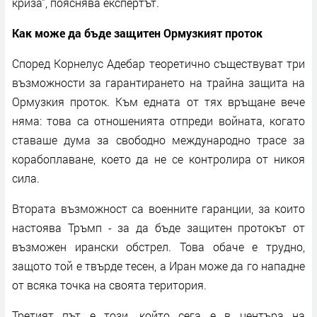
криза“, пояснява експертът.
Как може да бъде защитен Ормузкият проток
Според Корнелус Адебар теоретично съществуват три
възможности за гарантирането на трайна защита на
Ормузкия проток. Към едната от тях връщане вече
няма: това са отношенията отпреди войната, когато
ставаше дума за свободно международно трасе за
корабоплаване, което да не се контролира от никоя
сила.
Втората възможност са военните гаранции, за които
настоява Тръмп - за да бъде защитен протокът от
възможен ирански обстрел. Това обаче е трудно,
защото той е твърде тесен, а Иран може да го нападне
от всяка точка на своята територия.
Третият път е този, който сега е в центъра на