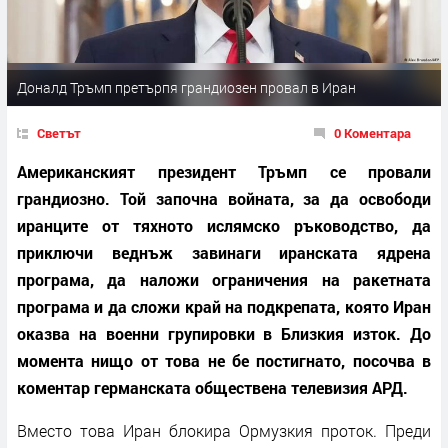
Доналд Тръмп претърпя грандиозен провал в Иран
Светът
0 Коментара
Американският президент Тръмп се провали
грандиозно. Той започна войната, за да освободи
иранците от тяхното ислямско ръководство, да
приключи веднъж завинаги иранската ядрена
програма, да наложи ограничения на ракетната
програма и да сложи край на подкрепата, която Иран
оказва на военни групировки в Близкия изток. До
момента нищо от това не бе постигнато, посочва в
коментар германската обществена телевизия АРД.
Вместо това Иран блокира Ормузкия проток. Преди