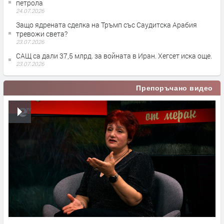
петрола
24.07.2026
Защо ядрената сделка на Тръмп със Саудитска Арабия
тревожи света?
23.07.2026
САЩ са дали 37,5 млрд. за войната в Иран. Хегсет иска още.
23.07.2026
Препоръчано видео