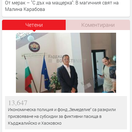
От мерак – "С дъх на мащерка“: В магичния свят на
Малина Карабова
Четени
Коментирани
13,647
Икономическа полиция и фонд „Земеделие“ са разкрили
присвояване на субсидии за фиктивни пасища в
Кърджалийско и Хасковско