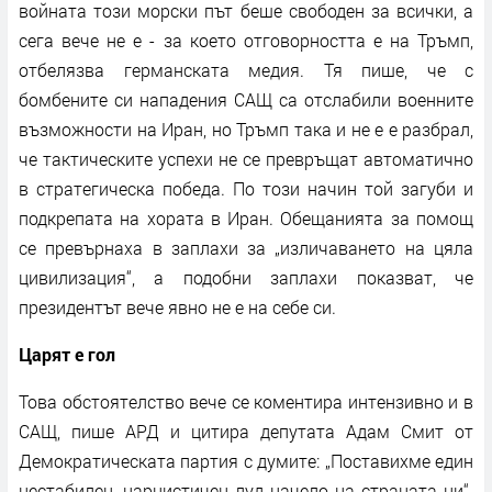
войната този морски път беше свободен за всички, а
сега вече не е - за което отговорността е на Тръмп,
отбелязва германската медия. Тя пише, че с
бомбените си нападения САЩ са отслабили военните
възможности на Иран, но Тръмп така и не е е разбрал,
че тактическите успехи не се превръщат автоматично
в стратегическа победа. По този начин той загуби и
подкрепата на хората в Иран. Обещанията за помощ
се превърнаха в заплахи за „изличаването на цяла
цивилизация“, а подобни заплахи показват, че
президентът вече явно не е на себе си.
Царят е гол
Това обстоятелство вече се коментира интензивно и в
САЩ, пише АРД и цитира депутата Адам Смит от
Демократическата партия с думите: „Поставихме един
нестабилен, нарцистичен луд начело на страната ни“.