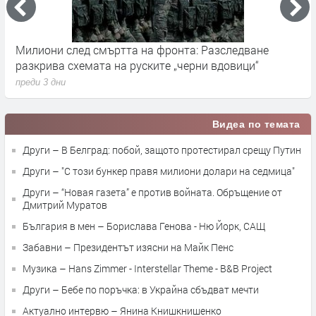
Милиони след смъртта на фронта: Разследване
Г
разкрива схемата на руските „черни вдовици“
в
преди 3 дни
п
Видеа по темата
Други – В Белград: побой, защото протестирал срещу Путин
Други – "С този бункер правя милиони долари на седмица"
Други – “Новая газета” е против войната. Обръщение от
Дмитрий Муратов
България в мен – Борислава Генова - Ню Йорк, САЩ
Забавни – Президентът изясни на Майк Пенс
Музика – Hans Zimmer - Interstellar Theme - B&B Project
Други – Бебе по поръчка: в Украйна сбъдват мечти
Актуално интервю – Янина Книшкнишенко