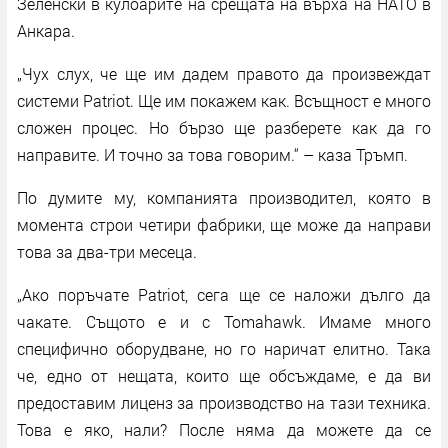
Зеленски в кулоарите на срещата на върха на НАТО в
Анкара.
„Чух слух, че ще им дадем правото да произвеждат
системи Patriot. Ще им покажем как. Всъщност е много
сложен процес. Но бързо ще разберете как да го
направите. И точно за това говорим.“ – каза Тръмп.
По думите му, компанията производител, която в
момента строи четири фабрики, ще може да направи
това за два-три месеца.
„Ако поръчате Patriot, сега ще се наложи дълго да
чакате. Същото е и с Tomahawk. Имаме много
специфично оборудване, но го наричат елитно. Така
че, едно от нещата, които ще обсъждаме, е да ви
предоставим лиценз за производство на тази техника.
Това е яко, нали? После няма да можете да се