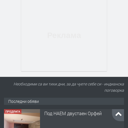
Необходими са ви тихи дни, за да чуете себе си - индианска
поговорка
Последни обяви
ПРЕДЛАГА
Под НАЕМ двустаен Орфей