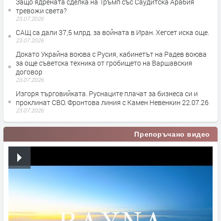
Защо ядрената сделка на Тръмп със Саудитска Арабия
тревожи света?
23.07.2026
САЩ са дали 37,5 млрд. за войната в Иран. Хегсет иска още.
23.07.2026
Докато Украйна воюва с Русия, кабинетът на Радев воюва
за още съветска техника от гробището на Варшавския
договор
23.07.2026
Изгоря търговийката. Руснаците плачат за бизнеса си и
проклинат СВО. Фронтова линия с Камен Невенкин 22.07.26
23.07.2026
Препоръчано видео