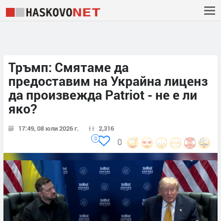
Тръмп: Смятаме да
предоставим на Украйна лиценз
да произвежда Patriot - не е ли
яко?
17:49, 08 юли 2026 г.
2,316
0
0