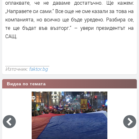
оплаквате, че не даваме достатъчно. Ще кажем:
„Направете си сами.“ Все още не сме казали за това на
компанията, но всичко ще бъде уредено. Разбира се,
те ще бъдат във възторг.“ – увери президентът на
САЩ.
Източник:
faktor.bg
Видеа по темата