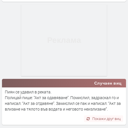
Случаен виц
Пиян се удавил в реката.
Полицай пише: “Акт за одавяване”. Помислил, задраскал го и
написал: “Акт за отдавяне”. Замислил се пак и написал: “Акт за
влизане на тялото във водата и неговото неизлизане”.
Покажи друг виц