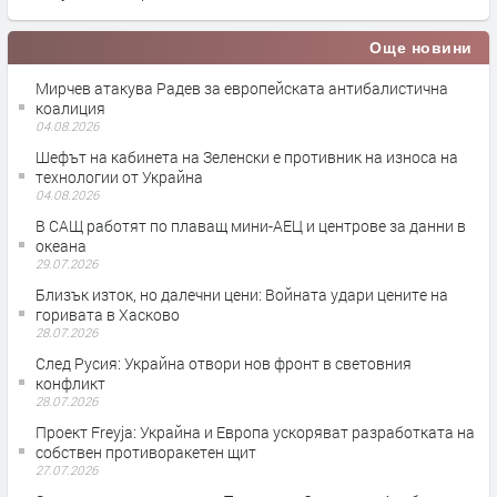
Още новини
Мирчев атакува Радев за европейската антибалистична
коалиция
04.08.2026
Шефът на кабинета на Зеленски е противник на износа на
технологии от Украйна
04.08.2026
В САЩ работят по плаващ мини-АЕЦ и центрове за данни в
океана
29.07.2026
Близък изток, но далечни цени: Войната удари цените на
горивата в Хасково
28.07.2026
След Русия: Украйна отвори нов фронт в световния
конфликт
28.07.2026
Проект Freyja: Украйна и Европа ускоряват разработката на
собствен противоракетен щит
27.07.2026