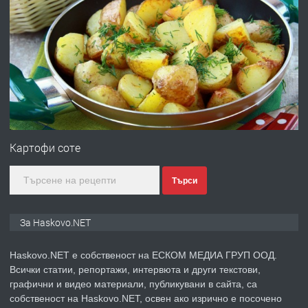
ПРЕДЛАГА
Давам гараж под наем
преди 4 дни
ПРЕДЛАГА
№4120 Магазин/Офис под наем в кв.
Любен Каравелов, Хасково-близо до
Картофи соте
градската градина!
Търси
преди 4 дни
ПРЕДЛАГА
ПРОСТОРЕН ТРИСТАЕН
За Haskovo.NET
АПАРТАМЕНТ В НОВА СГРАДА КВ.
КУБА
Haskovo.NET е собственост на ЕСКОМ МЕДИА ГРУП ООД.
Всички статии, репортажи, интервюта и други текстови,
преди 5 дни
графични и видео материали, публикувани в сайта, са
собственост на Haskovo.NET, освен ако изрично е посочено
ПРЕДЛАГА
Продавам парцел в гр. Хасково кв.