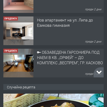
преди 2 дни
ПРЕДЛАГА
Нов апартамент на ул. Липа до
Езикова гимназия
преди 2 дни
ПРЕДЛАГА
🔑 ОБЗАВЕДЕНА ГАРСОНИЕРА ПОД
НАЕМ В КВ. „ОРФЕЙ“ – ДО
КОМПЛЕКС „ВЕСПРЕМ“, ГР. ХАСКОВО
преди 3 дни
ПРЕДЛАГА
НАПЪЛНО ОБЗАВЕДЕН И
Случайна рецепта
ОБОРУДВАН ТРИСТАЕН
АПАРТАМЕНТ В ЦЕНТЪРА НА ГР.
ХАСКОВО
преди 4 дни