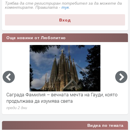
Трябва да сте регистриран потребител за да можете да
коментирате. Правилата -
тук
.
Вход
Още новини от Любопитно
Саграда Фамилия – вечната мечта на Гауди, която
К
продължава да изумява света
п
преди 2 дни
п
Видеа по темата