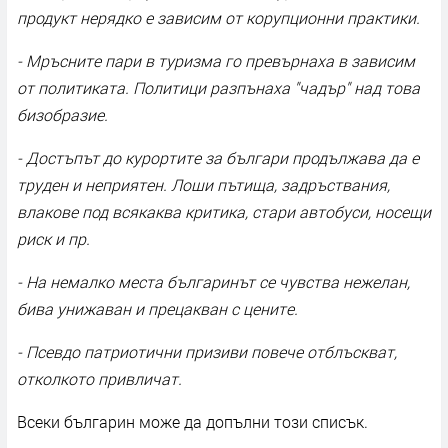
продукт нерядко е зависим от корупционни практики.
- Мръсните пари в туризма го превърнаха в зависим
от политиката. Политици разпънаха "чадър" над това
бизобразие.
- Достъпът до курортите за българи продължава да е
труден и неприятен. Лоши пътища, задръствания,
влакове под всякаква критика, стари автобуси, носещи
риск и пр.
- На немалко места българинът се чувства нежелан,
бива унижаван и прецакван с цените.
- Псевдо патриотични призиви повече отблъскват,
отколкото привличат.
Всеки българин може да допълни този списък.