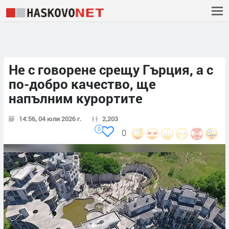
Не с говорене срещу Гърция, а с
по-добро качество, ще
напълним курортите
14:56, 04 юли 2026 г.
2,203
0
0