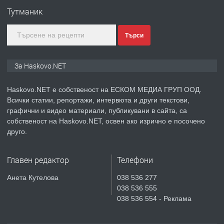
Любен Каравелов, Хасково-близо до
Тутманик
градската градина!
Търси
преди 3 дни
ПРЕДЛАГА
ПРОСТОРЕН ТРИСТАЕН
За Haskovo.NET
АПАРТАМЕНТ В НОВА СГРАДА КВ.
КУБА
Haskovo.NET е собственост на ЕСКОМ МЕДИА ГРУП ООД.
Всички статии, репортажи, интервюта и други текстови,
преди 4 дни
графични и видео материали, публикувани в сайта, са
собственост на Haskovo.NET, освен ако изрично е посочено
ПРЕДЛАГА
Продавам парцел в гр. Хасково кв.
друго.
Хисаря до ток, вода,канализация,
асфалт 0889 537 426
Главен редактор
Телефони
преди 4 дни
Анета Кутелова
038 536 277
038 536 555
ПРЕДЛАГА
СГЛОБЯВАНЕ НА МЕБЕЛИ.
038 536 554 - Реклама