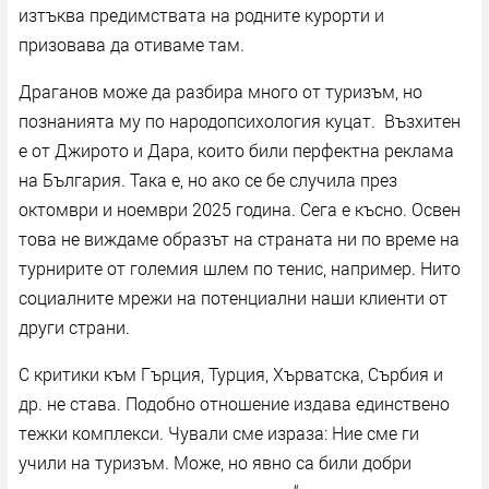
изтъква предимствата на родните курорти и
призовава да отиваме там.
Драганов може да разбира много от туризъм, но
познанията му по народопсихология куцат. Възхитен
е от Джирото и Дара, които били перфектна реклама
на България. Така е, но ако се бе случила през
октомври и ноември 2025 година. Сега е късно. Освен
това не виждаме образът на страната ни по време на
турнирите от големия шлем по тенис, например. Нито
социалните мрежи на потенциални наши клиенти от
други страни.
С критики към Гърция, Турция, Хърватска, Сърбия и
др. не става. Подобно отношение издава единствено
тежки комплекси. Чували сме израза: Ние сме ги
учили на туризъм. Може, но явно са били добри