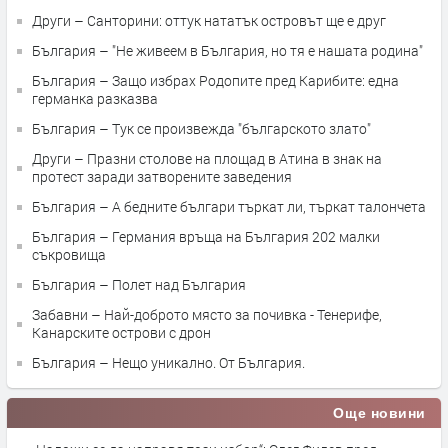
Други – Санторини: оттук нататък островът ще е друг
България – "Не живеем в България, но тя е нашата родина"
България – Защо избрах Родопите пред Карибите: една
германка разказва
България – Тук се произвежда "българското злато"
Други – Празни столове на площад в Атина в знак на
протест заради затворените заведения
България – А бедните българи търкат ли, търкат талончета
България – Германия връща на България 202 малки
съкровища
България – Полет над България
Забавни – Най-доброто място за почивка - Тенерифе,
Канарските острови с дрон
България – Нещо уникално. От България.
Още новини