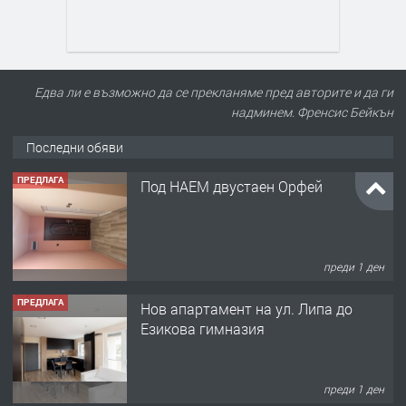
Едва ли е възможно да се прекланяме пред авторите и да ги
надминем. Френсис Бейкън
Последни обяви
ПРЕДЛАГА
Под НАЕМ двустаен Орфей
преди 1 ден
ПРЕДЛАГА
Нов апартамент на ул. Липа до
Езикова гимназия
преди 1 ден