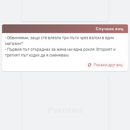
Случаен виц
- Обвиняеми, защо сте влезли три пъти чрез взлом в един
магазин?
- Първия път откраднах за жена ми една рокля. Вторият и
третият път ходих да я сменявам.
Покажи друг виц