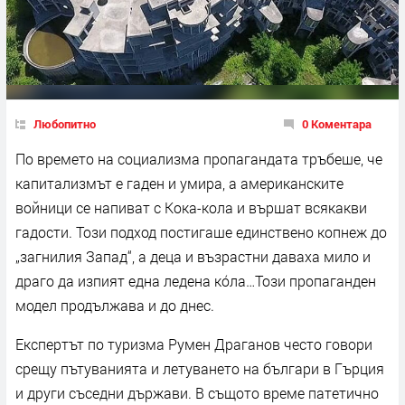
Любопитно
0 Коментара
По времето на социализма пропагандата тръбеше, че
капитализмът е гаден и умира, а американските
войници се напиват с Кока-кола и вършат всякакви
гадости. Този подход постигаше единствено копнеж до
„загнилия Запад“, а деца и възрастни даваха мило и
драго да изпият една ледена ко́ла…Този пропаганден
модел продължава и до днес.
Експертът по туризма Румен Драганов често говори
срещу пътуванията и летуването на българи в Гърция
и други съседни държави. В същото време патетично