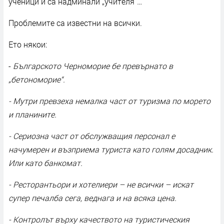
ученици и са надминали „учителя“…
Проблемите са известни на всички.
Ето някои:
-
Българското Черноморие бе превърнато в
„бетономорие“.
- Мутри превзеха немалка част от туризма по морето
и планините.
- Сериозна част от обслужващия персонал е
начумерен и възприема туриста като голям досадник.
Или като банкомат.
- Ресторантьори и хотелиери – не всички – искат
супер печалба сега, веднага и на всяка цена.
- Контролът върху качеството на туристическия