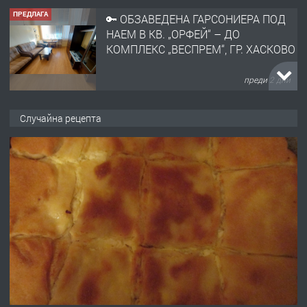
ПРЕДЛАГА
🔑 ОБЗАВЕДЕНА ГАРСОНИЕРА ПОД
НАЕМ В КВ. „ОРФЕЙ“ – ДО
КОМПЛЕКС „ВЕСПРЕМ“, ГР. ХАСКОВО
преди 2 дни
ПРЕДЛАГА
НАПЪЛНО ОБЗАВЕДЕН И
Случайна рецепта
ОБОРУДВАН ТРИСТАЕН
АПАРТАМЕНТ В ЦЕНТЪРА НА ГР.
ХАСКОВО
преди 3 дни
ПРЕДЛАГА
Давам гараж под наем
преди 3 дни
ПРЕДЛАГА
№4120 Магазин/Офис под наем в кв.