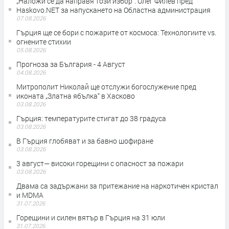
„Наложи се да направя този избор“: Олег Филев пред
Haskovo.NET за напускането на Областна администрация
07.08.2026
Гърция ще се бори с пожарите от космоса: Технологиите vs.
огнените стихии
05.08.2026
Прогноза за България - 4 Август
04.08.2026
Митрополит Николай ще отслужи богослужение пред
иконата „Златна ябълка“ в Хасково
03.08.2026
Гърция: температурите стигат до 38 градуса
03.08.2026
В Гърция глобяват и за бавно шофиране
03.08.2026
3 август— високи горещини с опасност за пожари
03.08.2026
Двама са задържани за притежание на наркотичен кристал
и MDMA
31.07.2026
Горещини и силен вятър в Гърция на 31 юли
31.07.2026