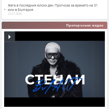
Жега в последния юлски ден: Прогноза за времето на 31
юли в България
31.07.2026
Препоръчано видео