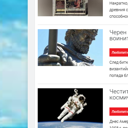
Накратко,
древния с
способнос
Черен 
воинит
Любопит
След битк
византийс
попада бл
Честит
косми
Любопит
Днес Амер
1958 г. п