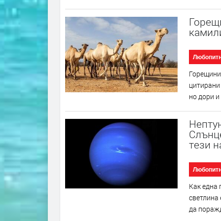
Горещи
камили
Любопит
Горещинит
цитирани 
но дори и
Нептун
Слънце
тези н
Любопит
Как една 
светлина 
да поражд