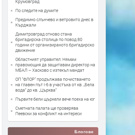
Крумовград
По следите на думите
Предимно слънчево и ветровито днес в
Кърджали
Димитровград отново стана
бригадирска столица по повод 80
години от организираното бригадирско
движение
Областният управител: Нямам
правомощия да защитавам директор на
МБАЛ – Хасково с изтекъл мандат
ОП "ФЛОР" продължава почистването
на главен път I-6 в участъка от кв. „Бела
вода“ до кв. „Църква“
Първите бели щъркели вече поеха на юг
Сметната палата ще провeрява
Пеевски за конфликт на интереси
Блогове