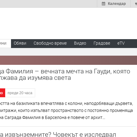
Календар
ини
Обяви
Свободно време
Видео
Градове
eTV
а Фамилия – вечната мечта на Гауди, която
лжава да изумява света
но
преди 20 часа
стта на базиликата впечатлява с колони, наподобяващи дървета,
 витражи, които изпълват пространството с постоянно променяща
на Саграда Фамилия в Барселона е повече от архит...
а извънземните? Човекът е изследвал