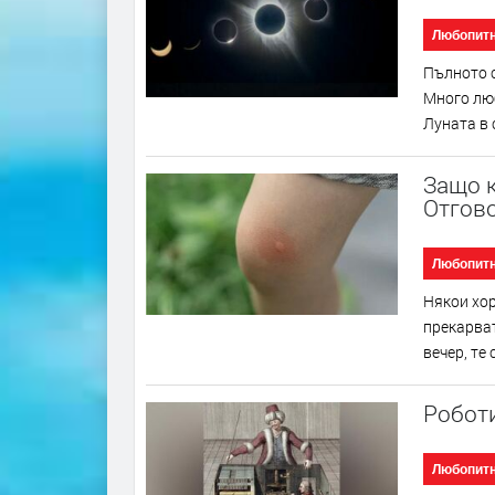
Любопит
Пълното с
Много люб
Луната в 
Защо к
Отгово
Любопит
Някои хор
прекарват
вечер, те
Робот
Любопит