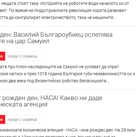
 нещата стоят така. Историята на роботите води началото си от
вят. По време на Индустриалната революция хората развиват
тта да контролират електричеството, така че машините...
ден: Василий Българоубиец ослепява
е на цар Самуил
но
преди 1 седмица
ата при Ключ наследниците на Самуил не успяват да спрат
кия натиск и през 1018 година България губи независимостта си и
изо два века под Византийско робство Бела̀сишката...
 рожден ден, НАСА! Какво ни даде
ческата агенция
но
преди 1 седмица
иканската космическа агенция - НАСА - има рожден ден. На 29 юли
резидентът Айзенхауер подписва т.нар. Национален акт за