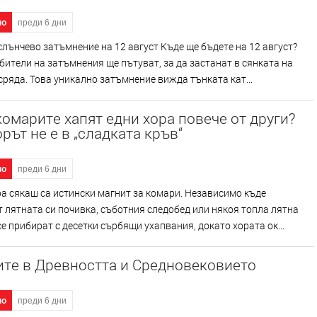
но
преди 6 дни
лънчево затъмнение на 12 август Къде ще бъдете на 12 август?
ители на затъмнения ще пътуват, за да застанат в сянката на
сряда. Това уникално затъмнение вижда тънката кат...
омарите хапят едни хора повече от други?
рът не е в „сладката кръв“
но
преди 6 дни
а сякаш са истински магнит за комари. Независимо къде
 лятната си почивка, съботния следобед или някоя топла лятна
 се прибират с десетки сърбящи ухапвания, докато хората ок...
ите в Древността и Средновековието
но
преди 6 дни