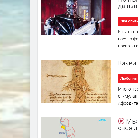
да изв
Любопит
Когато пр
научна фа
превръща 
Какви 
Любопит
Много пре
стимулант
Афродита,
Мъж 
своя 