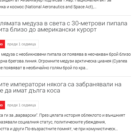
а и космос (National Aeronautics and Space Act),...
лямата медуза в света с 30-метрови пипала
ита близо до американски курорт
но
преди 1 седмица
 медуза с необикновени пипала се появява в неочакван брой близо
рна брегова линия. Огромните медузи арктическа цианея (Cyanea
 се появяват в необичайно голям брой по кра...
те императори някога са забранявали на
 да имат дълга коса
но
преди 1 седмица
а ги за „варварски“. През цялата история облеклото и външният
разявали социалния статус, политическите убеждения,
стта и други По-възрастните помнят, че при комунистическ...