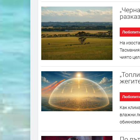
„Черна
разказ
Любопит
На изоста
Тасмания 
чиято цел
„Топли
жегите
Любопит
Как клима
влажни ле
обикновен
По път