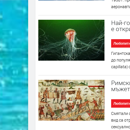
аеронавтик
Най-го
е откр
Любопит
Гигантска
до популя
capillata)
Римски
мъжете
Любопит
Смятали с
вид са от
сексуално