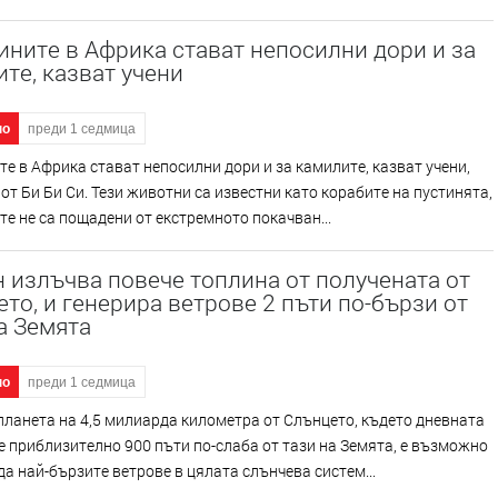
ните в Африка стават непосилни дори и за
те, казват учени
но
преди 1 седмица
е в Африка стават непосилни дори и за камилите, казват учени,
от Би Би Си. Тези животни са известни като корабите на пустинята,
 те не са пощадени от екстремното покачван...
 излъчва повече топлина от получената от
то, и генерира ветрове 2 пъти по-бързи от
а Земята
но
преди 1 седмица
планета на 4,5 милиарда километра от Слънцето, където дневната
е приблизително 900 пъти по-слаба от тази на Земята, е възможно
а най-бързите ветрове в цялата слънчева систем...