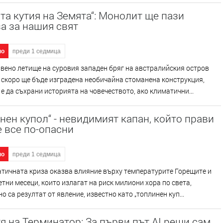
та кутия на Земята“: Монолит ще пази
а за нашия свят
но
преди 1 седмица
вено летище на суровия западен бряг на австралийския остров
скоро ще бъде изградена необичайна стоманена конструкция,
 е да съхрани историята на човечеството, ако климатични...
нен купол“ - невидимият капан, който прави
 все по-опасни
но
преди 1 седмица
тичната криза оказва влияние върху температурите Горещите и
тни месеци, които излагат на риск милиони хора по света,
о са резултат от явление, известно като „топлинен куп...
я на Терминатор: За първи път AI реши сам