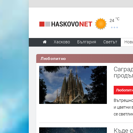
°C
24
Хасково
България
Светът
Нов
Любопитно
Саград
продъ
Любопит
Вътрешно
и цветни
се светли
Къде с