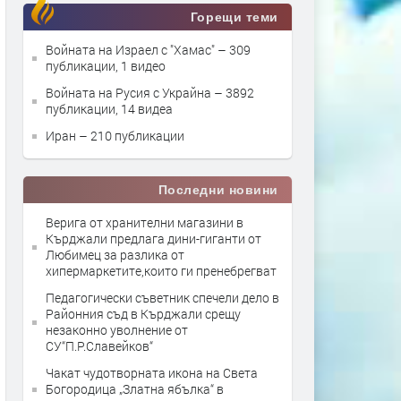
Горещи теми
Войната на Израел с "Хамас"
– 309
публикации, 1 видео
Войната на Русия с Украйна
– 3892
публикации, 14 видеа
Иран
– 210 публикации
Последни новини
Верига от хранителни магазини в
Кърджали предлага дини-гиганти от
Любимец за разлика от
хипермаркетите,които ги пренебрегват
Педагогически съветник спечели дело в
Районния съд в Кърджали срещу
незаконно уволнение от
СУ“П.Р.Славейков“
Чакат чудотворната икона на Света
Богородица „Златна ябълка“ в