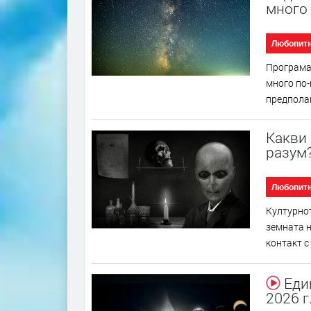
много 
Любопит
Програмат
много по-
предполаг
Какви 
разум
Любопит
Културнот
земната н
контакт с
Еди
2026 г