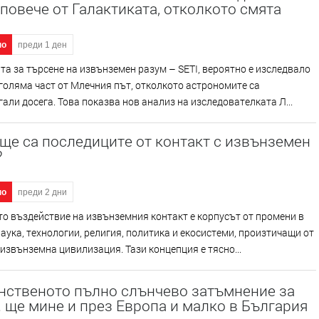
повече от Галактиката, отколкото смята
но
преди 1 ден
а за търсене на извънземен разум – SETI, вероятно е изследвало
голяма част от Млечния път, отколкото астрономите са
али досега. Това показва нов анализ на изследователката Л...
ще са последиците от контакт с извънземен
?
но
преди 2 дни
о въздействие на извънземния контакт е корпусът от промени в
аука, технологии, религия, политика и екосистеми, произтичащи от
 извънземна цивилизация. Тази концепция е тясно...
нственото пълно слънчево затъмнение за
. ще мине и през Европа и малко в България