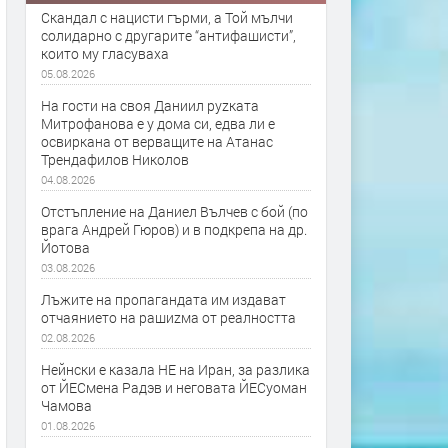
Скандал с нацисти гърми, а Той мълчи
солидарно с другарите “антифашисти”,
които му гласуваха
05.08.2026
На гости на своя Даниил руzката
Митрофанова е у дома си, едва ли е
освиркана от верващите на Атанас
Трендафилов Николов
04.08.2026
Отстъпление на Даниел Вълчев с бой (по
врага Андрей Гюров) и в подкрепа на др.
Йотова
03.08.2026
Лъжите на пропагандата им издават
отчаянието на рашиzма от реалността
02.08.2026
Нейнски е казала НЕ на Иран, за разлика
от ЙЕСмена Радэв и неговата ЙЕСуоман
Чамова
01.08.2026