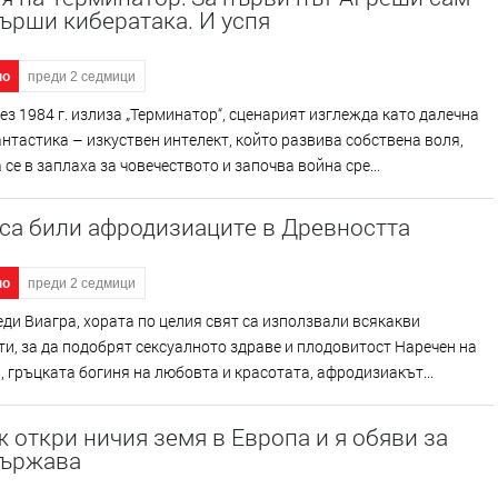
ърши кибератака. И успя
но
преди 2 седмици
ез 1984 г. излиза „Терминатор“, сценарият изглежда като далечна
нтастика – изкуствен интелект, който развива собствена воля,
се в заплаха за човечеството и започва война сре...
са били афродизиаците в Древността
но
преди 2 седмици
ди Виагра, хората по целия свят са използвали всякакви
и, за да подобрят сексуалното здраве и плодовитост Наречен на
 гръцката богиня на любовта и красотата, афродизиакът...
откри ничия земя в Европа и я обяви за
държава