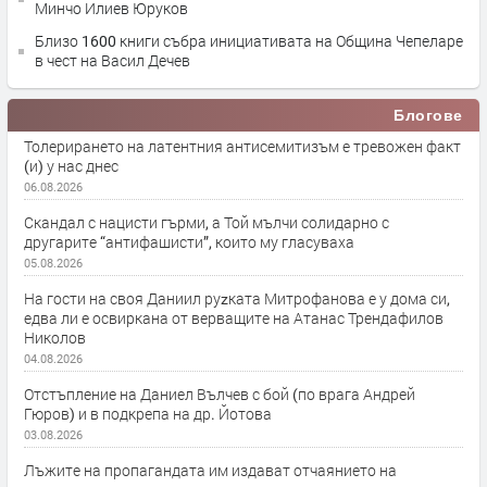
Минчо Илиев Юруков
Близо 1600 книги събра инициативата на Община Чепеларе
в чест на Васил Дечев
Блогове
Толерирането на латентния антисемитизъм е тревожен факт
(и) у нас днес
06.08.2026
Скандал с нацисти гърми, а Той мълчи солидарно с
другарите “антифашисти”, които му гласуваха
05.08.2026
На гости на своя Даниил руzката Митрофанова е у дома си,
едва ли е освиркана от верващите на Атанас Трендафилов
Николов
04.08.2026
Отстъпление на Даниел Вълчев с бой (по врага Андрей
Гюров) и в подкрепа на др. Йотова
03.08.2026
Лъжите на пропагандата им издават отчаянието на