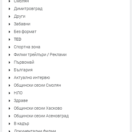
Смолян
Димитровград
Други
Забавни
Без формат
TED
Спортна зона
Филми трейлъри / Реклами
Първомай
България
Актуално интервю
Общински сесии Смолян
НЛО
Здраве
Общински сесии Хасково
Общински сесии Асеновград
В кадър
Документални филми