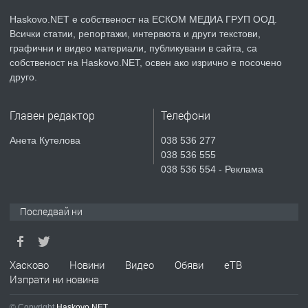
апартамент под наем в кв.
Училищни, гр. Хасково.
Haskovo.NET е собственост на ЕСКОМ МЕДИА ГРУП ООД.
Всички статии, репортажи, интервюта и други текстови,
графични и видео материали, публикувани в сайта, са
преди 3 дни
собственост на Haskovo.NET, освен ако изрично е посочено
друго.
ПРЕДЛАГА
Къртене на бетон! Събаряне на
сгради!
Главен редактор
Телефони
Анета Кутелова
038 536 277
преди 3 дни
038 536 555
038 536 554 - Реклама
ПРЕДЛАГА
Апартамент за продажба
Последвай ни
преди 6 дни
Хасково
Новини
Видео
Обяви
еТВ
Изпрати ни новина
© Copyright
Haskovo.NET