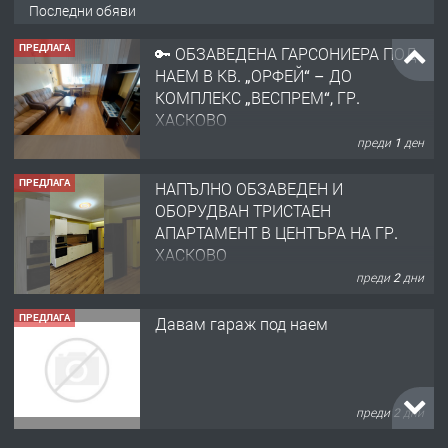
ХАСКОВО
Последни обяви
преди 1 ден
ПРЕДЛАГА
НАПЪЛНО ОБЗАВЕДЕН И
ОБОРУДВАН ТРИСТАЕН
АПАРТАМЕНТ В ЦЕНТЪРА НА ГР.
ХАСКОВО
преди 2 дни
ПРЕДЛАГА
Давам гараж под наем
преди 2 дни
ПРЕДЛАГА
№4120 Магазин/Офис под наем в
кв. Любен Каравелов, Хасково-близо
до градската градина!
преди 2 дни