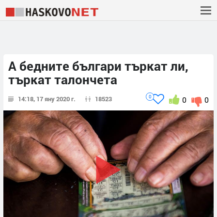
А бедните българи търкат ли,
търкат талончета
0
14:18, 17 яну 2020 г.
18523
0
0