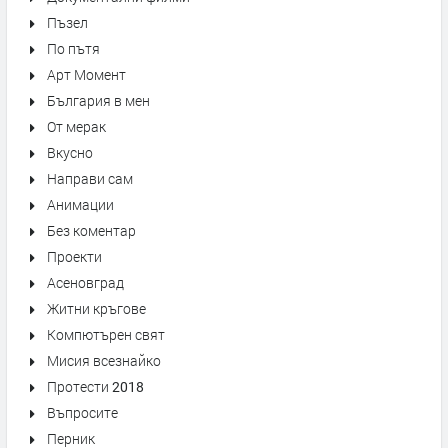
Пъзел
По пътя
Арт Момент
България в мен
От мерак
Вкусно
Направи сам
Анимации
Без коментар
Проекти
Асеновград
Житни кръгове
Компютърен свят
Мисия всезнайко
Протести 2018
Въпросите
Перник