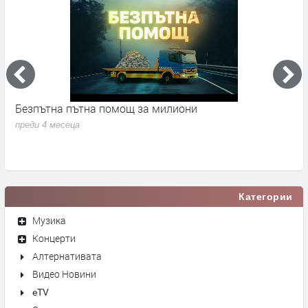
М.Антонова: предизборни сметки и лобизъм
лишават България от над 1 млрд. евро
преди 4 месеца
Категории
Музика
Концерти
Алтернативата
Видео Новини
eTV