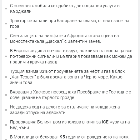
С нови автомобили се сдобиха две социални услуги в
Кърджали
Трактор се запали при балиране на слама, огънят засегна
гора
Светилището на нимфите и Афродита става сцена на
моноспектакъла „Даскал“ с Валентин Танев.
В Европа се диша по-чист въздух, но климатът изпраща все
по-тревожни сигнали- В България показваме как можем да
правим и крачка назад
Турция взима 33% от проучванията за нефт и газ в блок
„Хан Тервел“ в българската зона на Черно море. Какво
значи това
Вярващи в Хасково посрещнаха Преображение Господне с
освещаване на първото грозде
Не дадоха ход на делото за отвличане на млада жена
заради отпуск на адвокати
Провокация: Белият дом използва в клип за ICE музика на
Бед Бъни
В Могилица отбелязват 95 години от рождението на полк.