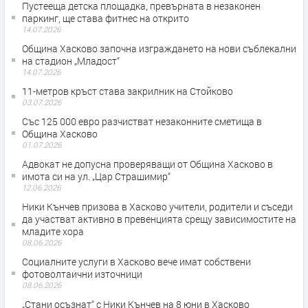
Пустееща детска площадка, превърната в незаконен
паркинг, ще става фитнес на открито
14.07.2026
Община Хасково започна изграждането на нови съблекални
на стадион „Младост“
14.07.2026
11-метров кръст става закрилник на Стойково
03.07.2026
Със 125 000 евро разчистват незаконните сметища в
Община Хасково
01.07.2026
Адвокат не допусна проверяващи от Община Хасково в
имота си на ул. „Цар Страшимир“
12.06.2026
Ники Кънчев призова в Хасково учители, родители и съседи
да участват активно в превенцията срещу зависимостите на
младите хора
08.06.2026
Социалните услуги в Хасково вече имат собствени
фотоволтаични източници
08.06.2026
„Стани осъзнат“ с Ники Кънчев на 8 юни в Хасково