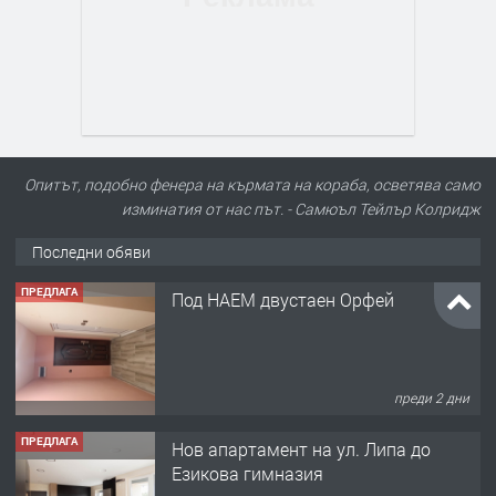
Опитът, подобно фенера на кърмата на кораба, осветява само
изминатия от нас път. - Самюъл Тейлър Колридж
Последни обяви
ПРЕДЛАГА
Под НАЕМ двустаен Орфей
преди 2 дни
ПРЕДЛАГА
Нов апартамент на ул. Липа до
Езикова гимназия