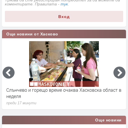
коментирате. Правилата -
тук
.
Вход
Още новини от Хасково
Слънчево и горещо време очаква Хасковска област в
1
неделя
п
преди 17 минути
Още новини