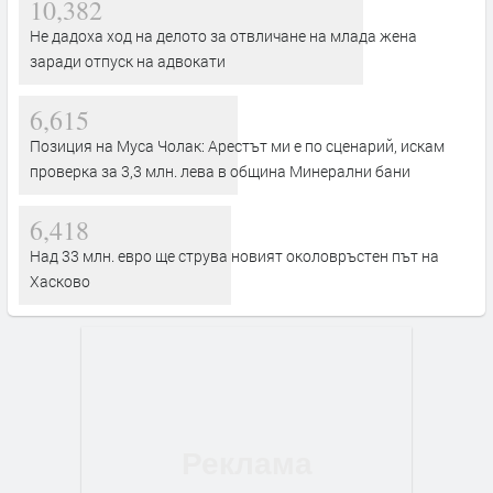
10,382
Не дадоха ход на делото за отвличане на млада жена
заради отпуск на адвокати
6,615
Позиция на Муса Чолак: Арестът ми е по сценарий, искам
проверка за 3,3 млн. лева в община Минерални бани
6,418
Над 33 млн. евро ще струва новият околовръстен път на
Хасково