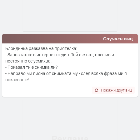
Случаен виц
Блондинка разказва на приятелка:
- Запознах се в интернет с един. Той е жълт, плешив и
постоянно се усмихва.
- Показал ти е снимка ли?
- Направо ми писна от снимката му - след всяка фраза ми я
показваше!
Покажи друг виц