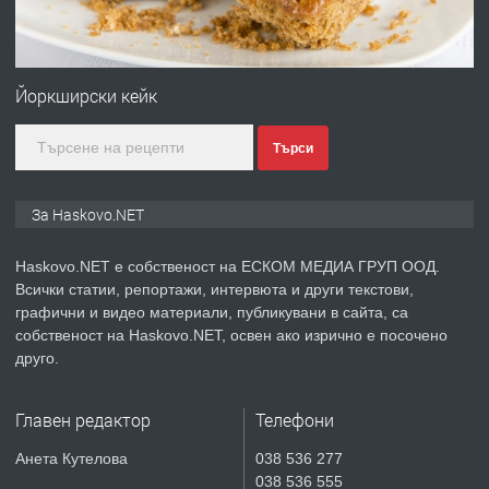
преди 4 дни
ПРЕДЛАГА
№4120 Магазин/Офис под наем в кв.
Любен Каравелов, Хасково-близо до
Йоркширски кейк
градската градина!
Търси
преди 4 дни
ПРЕДЛАГА
ПРОСТОРЕН ТРИСТАЕН
За Haskovo.NET
АПАРТАМЕНТ В НОВА СГРАДА КВ.
КУБА
Haskovo.NET е собственост на ЕСКОМ МЕДИА ГРУП ООД.
Всички статии, репортажи, интервюта и други текстови,
преди 5 дни
графични и видео материали, публикувани в сайта, са
собственост на Haskovo.NET, освен ако изрично е посочено
ПРЕДЛАГА
Продавам парцел в гр. Хасково кв.
друго.
Хисаря до ток, вода,канализация,
асфалт 0889 537 426
Главен редактор
Телефони
преди 5 дни
Анета Кутелова
038 536 277
038 536 555
ПРЕДЛАГА