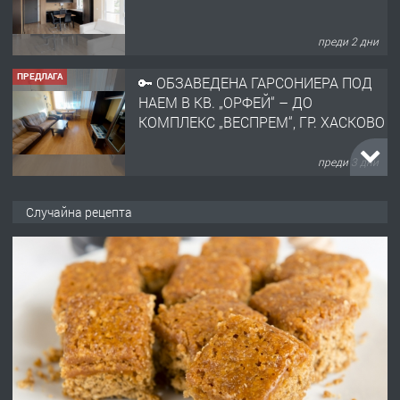
преди 2 дни
ПРЕДЛАГА
🔑 ОБЗАВЕДЕНА ГАРСОНИЕРА ПОД
НАЕМ В КВ. „ОРФЕЙ“ – ДО
КОМПЛЕКС „ВЕСПРЕМ“, ГР. ХАСКОВО
преди 3 дни
ПРЕДЛАГА
НАПЪЛНО ОБЗАВЕДЕН И
Случайна рецепта
ОБОРУДВАН ТРИСТАЕН
АПАРТАМЕНТ В ЦЕНТЪРА НА ГР.
ХАСКОВО
преди 4 дни
ПРЕДЛАГА
Давам гараж под наем