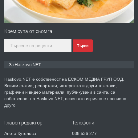
преди 2 дни
ПРЕДЛАГА
№4120 Магазин/Офис под наем в кв.
Любен Каравелов, Хасково-близо до
Крем супа от сьомга
градската градина!
Търси
преди 2 дни
ПРЕДЛАГА
ПРОСТОРЕН ТРИСТАЕН
За Haskovo.NET
АПАРТАМЕНТ В НОВА СГРАДА КВ.
КУБА
Haskovo.NET е собственост на ЕСКОМ МЕДИА ГРУП ООД.
Всички статии, репортажи, интервюта и други текстови,
преди 3 дни
графични и видео материали, публикувани в сайта, са
собственост на Haskovo.NET, освен ако изрично е посочено
ПРЕДЛАГА
Продавам парцел в гр. Хасково кв.
друго.
Хисаря до ток, вода,канализация,
асфалт 0889 537 426
Главен редактор
Телефони
преди 3 дни
Анета Кутелова
038 536 277