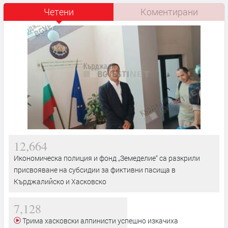
Четени
Коментирани
12,664
Икономическа полиция и фонд „Земеделие“ са разкрили
присвояване на субсидии за фиктивни пасища в
Кърджалийско и Хасковско
7,128
Трима хасковски алпинисти успешно изкачиха