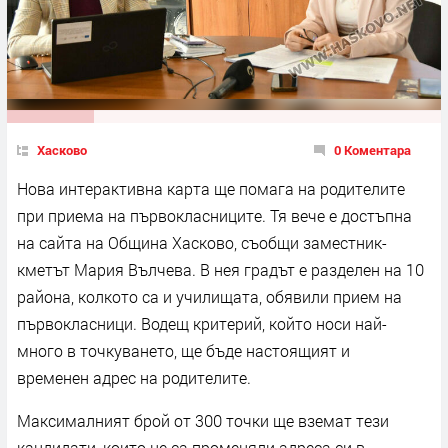
Хасково
0 Коментара
Нова интерактивна карта ще помага на родителите
при приема на първокласниците. Тя вече е достъпна
на сайта на Община Хасково, съобщи заместник-
кметът Мария Вълчева. В нея градът е разделен на 10
района, колкото са и училищата, обявили прием на
първокласници. Водещ критерий, който носи най-
много в точкуването, ще бъде настоящият и
временен адрес на родителите.
Максималният брой от 300 точки ще вземат тези
кандидати, които не са променяли адреса си в