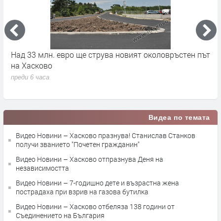
на
Над 33 млн. евро ще струва новият околовръстен път
С
на Хасково
п
преди 6 часа
п
Видеа по темата
Видео Новини – Хасково празнува! Станислав Станков
получи званието "Почетен гражданин"
Видео Новини – Хасково отпразнува Деня на
независимостта
Видео Новини – 7-годишно дете и възрастна жена
пострадаха при взрив на газова бутилка
Видео Новини – Хасково отбеляза 138 години от
Съединението на България