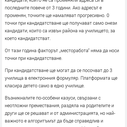
последните повече от 3 години. Ако адресът е
променян, точките ще намаляват прогресивно. 0
точки при кандидатстване ще получават само онези
кандидати, които са извън района на училището, за
което кандидатстват.
От тази година факторът „месторабота“ няма да носи
точки при кандидатстване.
При кандидатстване ще могат да се посочват до 3
училища в електронния формуляр. Платформата ще
класира детето само в едно училище.
Възникналите по-особени казуси, свързани с
неотложни премествания, раздяла на родителите и
други ще се решават и от администрацията, но най-
важното е алгоритъмът да бъде справедлив и