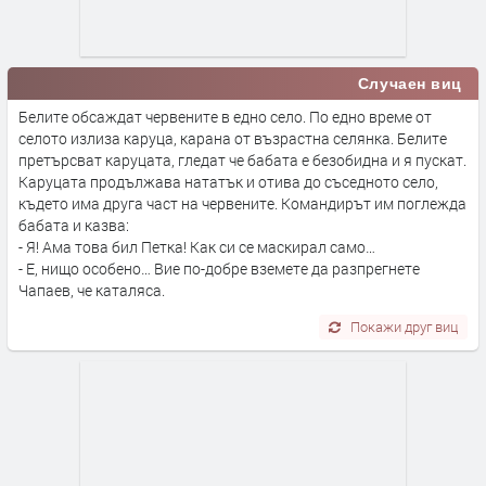
Случаен виц
Белите обсаждат червените в едно село. По едно време от
селото излиза каруца, карана от възрастна селянка. Белите
претърсват каруцата, гледат че бабата е безобидна и я пускат.
Каруцата продължава нататък и отива до съседното село,
където има друга част на червените. Командирът им поглежда
бабата и казва:
- Я! Ама това бил Петка! Как си се маскирал само…
- Е, нищо особено… Вие по-добре вземете да разпрегнете
Чапаев, че каталяса.
Покажи друг виц