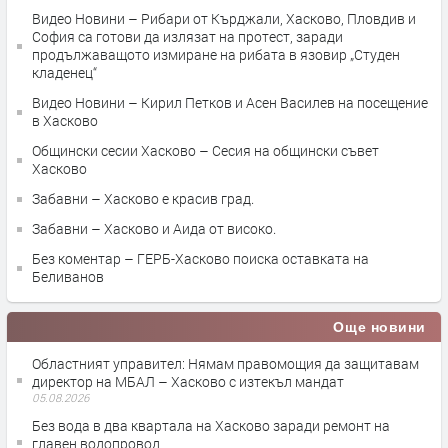
Видео Новини – Рибари от Кърджали, Хасково, Пловдив и
София са готови да излязат на протест, заради
продължаващото измиране на рибата в язовир „Студен
кладенец“
Видео Новини – Кирил Петков и Асен Василев на посещение
в Хасково
Общински сесии Хасково – Сесия на общински съвет
Хасково
Забавни – Хасково е красив град.
Забавни – Хасково и Аида от високо.
Без коментар – ГЕРБ-Хасково поиска оставката на
Беливанов
Още новини
Областният управител: Нямам правомощия да защитавам
директор на МБАЛ – Хасково с изтекъл мандат
05.08.2026
Без вода в два квартала на Хасково заради ремонт на
главен водопровод