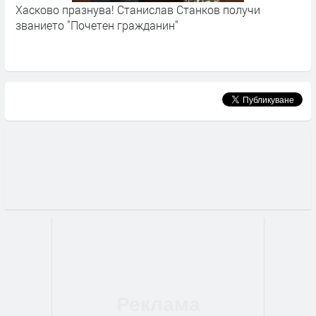
Хасково празнува! Станислав Станков получи
Х
званието "Почетен гражданин"