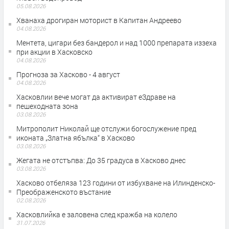
05.08.2026
Хванаха дрогиран моторист в Капитан Андреево
04.08.2026
Ментета, цигари без бандерол и над 1000 препарата иззеха
при акции в Хасковско
04.08.2026
Прогноза за Хасково - 4 август
04.08.2026
Хасковлии вече могат да активират еЗдраве на
пешеходната зона
03.08.2026
Митрополит Николай ще отслужи богослужение пред
иконата „Златна ябълка“ в Хасково
03.08.2026
Жегата не отстъпва: До 35 градуса в Хасково днес
03.08.2026
Хасково отбеляза 123 години от избухване на Илинденско-
Преображенското въстание
02.08.2026
Хасковлийка е заловена след кражба на колело
31.07.2026