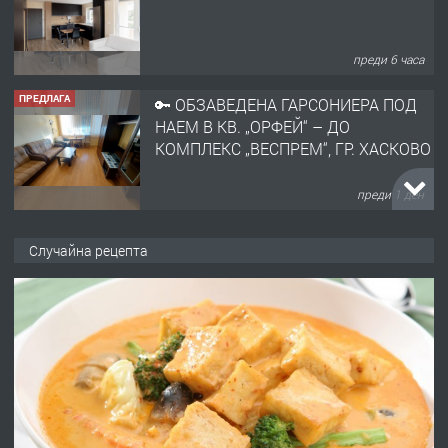
преди 6 часа
ПРЕДЛАГА
🔑 ОБЗАВЕДЕНА ГАРСОНИЕРА ПОД
НАЕМ В КВ. „ОРФЕЙ“ – ДО
КОМПЛЕКС „ВЕСПРЕМ“, ГР. ХАСКОВО
преди 1 ден
ПРЕДЛАГА
НАПЪЛНО ОБЗАВЕДЕН И
Случайна рецепта
ОБОРУДВАН ТРИСТАЕН
АПАРТАМЕНТ В ЦЕНТЪРА НА ГР.
ХАСКОВО
преди 2 дни
ПРЕДЛАГА
Давам гараж под наем