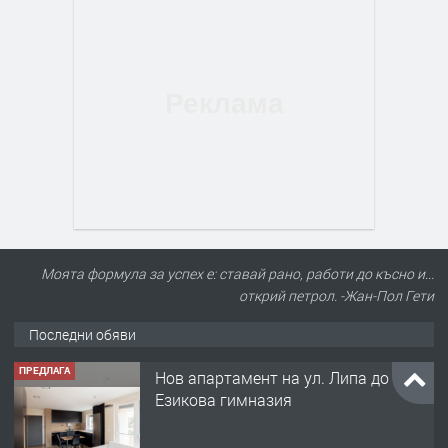
Моята формула за успех е: ставай рано, работи до късно и...
открий петрол. -Жан-Пол Гети
Последни обяви
ПРЕДЛАГА
Нов апартамент на ул. Липа до
Езикова гимназия