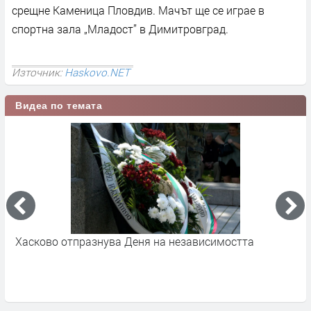
срещне Каменица Пловдив. Мачът ще се играе в
спортна зала „Младост” в Димитровград.
Източник:
Haskovo.NET
Видеа по темата
Хасково отпразнува Деня на независимостта
7
в