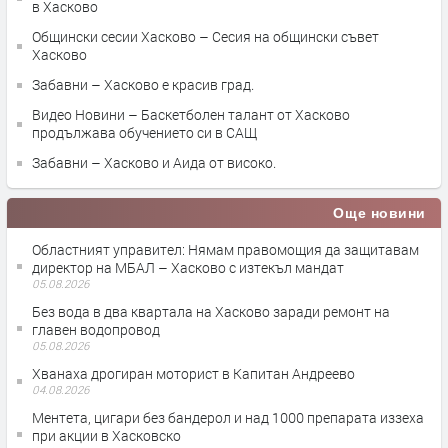
в Хасково
Общински сесии Хасково – Сесия на общински съвет
Хасково
Забавни – Хасково е красив град.
Видео Новини – Баскетболен талант от Хасково
продължава обучението си в САЩ
Забавни – Хасково и Аида от високо.
Още новини
Областният управител: Нямам правомощия да защитавам
директор на МБАЛ – Хасково с изтекъл мандат
05.08.2026
Без вода в два квартала на Хасково заради ремонт на
главен водопровод
05.08.2026
Хванаха дрогиран моторист в Капитан Андреево
04.08.2026
Ментета, цигари без бандерол и над 1000 препарата иззеха
при акции в Хасковско