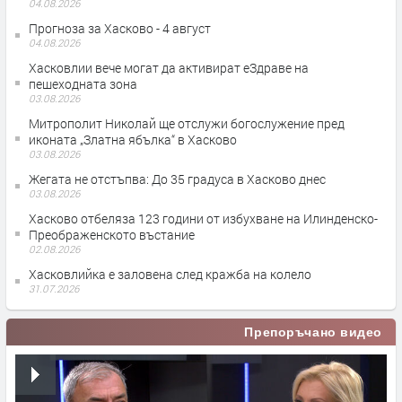
04.08.2026
Прогноза за Хасково - 4 август
04.08.2026
Хасковлии вече могат да активират еЗдраве на
пешеходната зона
03.08.2026
Митрополит Николай ще отслужи богослужение пред
иконата „Златна ябълка“ в Хасково
03.08.2026
Жегата не отстъпва: До 35 градуса в Хасково днес
03.08.2026
Хасково отбеляза 123 години от избухване на Илинденско-
Преображенското въстание
02.08.2026
Хасковлийка е заловена след кражба на колело
31.07.2026
Препоръчано видео