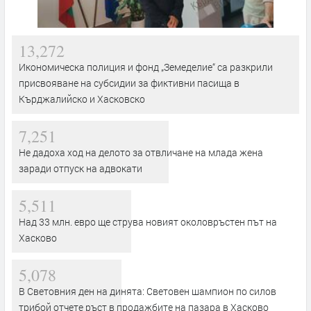
13,272
Икономическа полиция и фонд „Земеделие“ са разкрили
присвояване на субсидии за фиктивни пасища в
Кърджалийско и Хасковско
7,251
Не дадоха ход на делото за отвличане на млада жена
заради отпуск на адвокати
5,511
Над 33 млн. евро ще струва новият околовръстен път на
Хасково
5,078
В Световния ден на динята: Световен шампион по силов
трибой отчете ръст в продажбите на пазара в Хасково