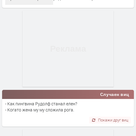
Случаен виц
- Как пингвина Рудолф станал елен?
- Когато жена му му сложила рога.
Покажи друг виц