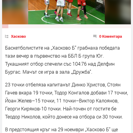
Хасково
0 Коментара
Баскетболистите на „Хасково Б” грабнаха победата
тази вечер в първенство на ББЛ Б група Юг.
Тукашният отбор спечели със 104:76 над Делфин
Бургас. Мачът се игра в зала „Дружба”.
23 точки отбеляза капитанът Динко Христов, Стоян
Гачев вкара 19 точки, Тодор Конгалов добави 17 точки,
Йоан Желев–15 точки, 11 точки–Виктор Калоянов,
Георги Киряков-10 точки. Най-точен от гостите бе
Теодор Николов, който донесе на отбора си 30 точки.
В предстоящия кръг на 29 ноември „Хасково Б” ще