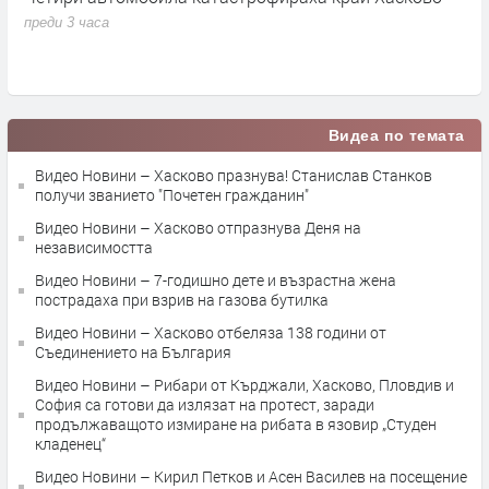
H
преди 3 часа
а
п
Видеа по темата
Видео Новини – Хасково празнува! Станислав Станков
получи званието "Почетен гражданин"
Видео Новини – Хасково отпразнува Деня на
независимостта
Видео Новини – 7-годишно дете и възрастна жена
пострадаха при взрив на газова бутилка
Видео Новини – Хасково отбеляза 138 години от
Съединението на България
Видео Новини – Рибари от Кърджали, Хасково, Пловдив и
София са готови да излязат на протест, заради
продължаващото измиране на рибата в язовир „Студен
кладенец“
Видео Новини – Кирил Петков и Асен Василев на посещение