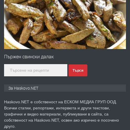
ПРЕДЛАГА
№4120 Магазин/Офис под наем в кв.
Любен Каравелов, Хасково-близо до
градската градина!
преди 3 дни
ПРЕДЛАГА
ПРОСТОРЕН ТРИСТАЕН
АПАРТАМЕНТ В НОВА СГРАДА КВ.
Пържен свински далак
КУБА
Търси
преди 4 дни
ПРЕДЛАГА
Продавам парцел в гр. Хасково кв.
За Haskovo.NET
Хисаря до ток, вода,канализация,
асфалт 0889 537 426
Haskovo.NET е собственост на ЕСКОМ МЕДИА ГРУП ООД.
Всички статии, репортажи, интервюта и други текстови,
преди 4 дни
графични и видео материали, публикувани в сайта, са
собственост на Haskovo.NET, освен ако изрично е посочено
ПРЕДЛАГА
СГЛОБЯВАНЕ НА МЕБЕЛИ.
друго.