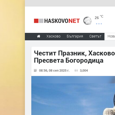
°C
26
Хасково
България
Светът
Нов
Честит Празник, Хасков
Пресвета Богородица
08:56, 08 сеп 2025 г.
3,004