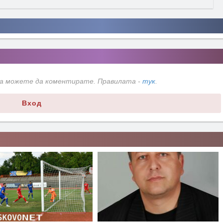
да можете да коментирате. Правилата -
тук
.
Вход