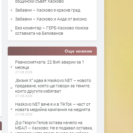
общински съвет Хасково
Забавни – Хасково е красив град.
Забавни – Хасково и Аида от високо.
Без коментар – ГЕРБ-Хасково поиска
оставката на Беливанов
Още новини
Равносметката: 22 ВиК аварии за 1
месеца
07.08.2026
„Визия Х“ идва в Haskovo.NET – новото
предаване, което ще говори за темите,
които другите избягват
07.08.2026
Haskovo.NET вече е и в TikTok – част от
новата медийна кампания на медията
07.08.2026
Д-р Георги Гелов остава начело на
МБАЛ – Хасково: Не е подавал оставка,