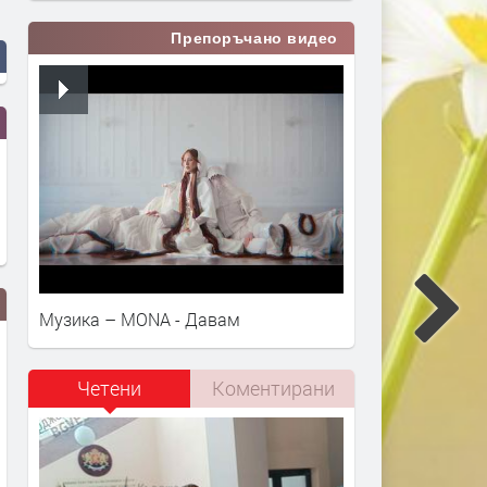
Препоръчано видео
Музика – MONA - Давам
Четени
Коментирани