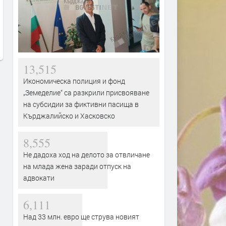
Части от „Младежки хълм“,
Обявиха екстремен риск 
„Хисаря“, „Тракийски“ и
пожари в област Хасково
„Македонски“ са без вода
до 11 август
заради авария
преди 12 часа
преди 11 часа
13,515
Икономическа полиция и фонд
„Земеделие“ са разкрили присвояване
на субсидии за фиктивни пасища в
Кърджалийско и Хасковско
8,555
Не дадоха ход на делото за отвличане
на млада жена заради отпуск на
адвокати
6,111
Над 33 млн. евро ще струва новият