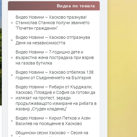
Видеа по темата
Видео Новини – Хасково празнува!
Станислав Станков получи званието
"Почетен гражданин"
Видео Новини – Хасково отпразнува
Деня на независимостта
Видео Новини – 7-годишно дете и
възрастна жена пострадаха при взрив
на газова бутилка
Видео Новини – Хасково отбеляза 138
години от Съединението на България
Видео Новини – Рибари от Кърджали,
Хасково, Пловдив и София са готови да
излязат на протест, заради
продължаващото измиране на рибата в
язовир „Студен кладенец“
Видео Новини – Кирил Петков и Асен
Василев на посещение в Хасково
Общински сесии Хасково – Сесия на