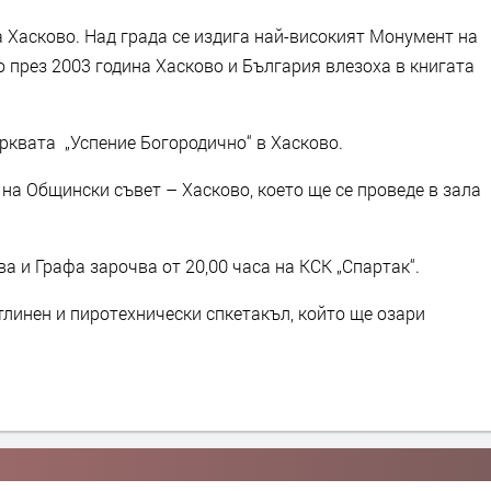
 Хасково. Над града се издига най-високият Монумент на
о през 2003 година Хасково и България влезоха в книгата
рквата „Успение Богородично“ в Хасково.
 на Общински съвет – Хасково, което ще се проведе в зала
 и Графа зарочва от 20,00 часа на КСК „Спартак“.
линен и пиротехнически спкетакъл, който ще озари