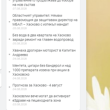
управлението продължава до избора
на нов състав
07.08.2026
Областният управител: Нямам
правомощия да защитавам директор на
МБАЛ – Хасково с изтекъл мандат
05.08.2026
Без вода в два квартала на Хасково
Рибари от Кърджали, Хасково,
Кирил Петков и Асен Вас
заради ремонт на главен водопровод
Пловдив и София са готови да
посещение в Хасково
05.08.2026
излязат на протест, заради
Хванаха дрогиран моторист в Капитан
продължаващото измиране на
Андреево
рибата в язовир „Студен
04.08.2026
кладенец“
Ментета, цигари без бандерол и над
1000 препарата иззеха при акции в
Хасковско
04.08.2026
Прогноза за Хасково - 4 август
04.08.2026
Хасковлии вече могат да активират
еЗдраве на пешеходната зона
03.08.2026