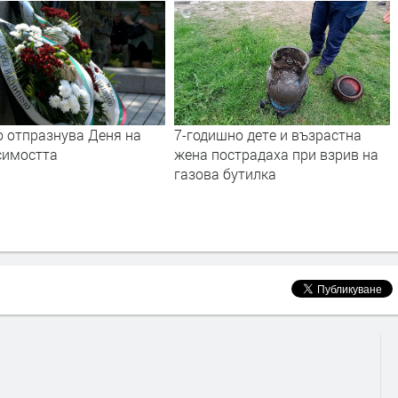
но дете и възрастна
Хасково отбеляза 138 години от
страдаха при взрив на
Съединението на България
бутилка