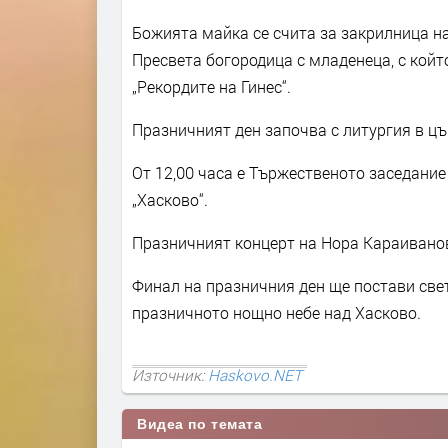
Божията майка се счита за закрилница на
Пресвета богородица с младенеца, с койт
„Рекордите на Гинес“.
Празничният ден започва с литургия в цъ
От 12,00 часа е Тържественото заседание
„Хасково“.
Празничният концерт на Нора Караиванова
Финал на празничния ден ще постави свет
празничното нощно небе над Хасково.
Източник:
Haskovo.NET
Видеа по темата