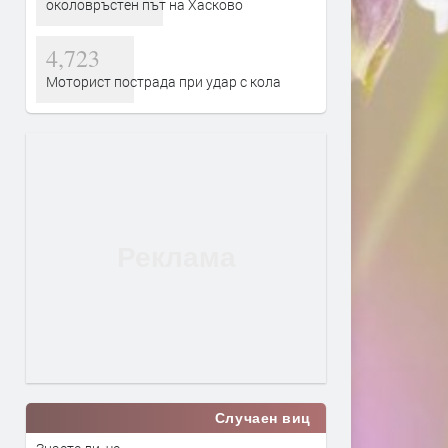
околовръстен път на Хасково
4,723
Моторист пострада при удар с кола
Случаен виц