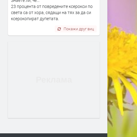
Знаете ли, че...
23 процента от повредените ксерокси по
света са от хора, сядащи на тях за да си
ксерокопират дупетата.
Покажи друг виц