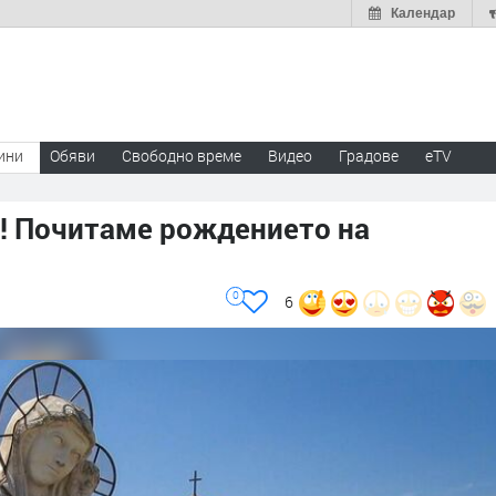
Календар
ини
Обяви
Свободно време
Видео
Градове
eTV
о! Почитаме рождението на
0
6