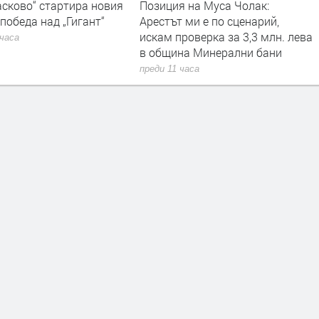
я на Муса Чолак:
РИОСВ – Хасково наложи
 ми е по сценарий,
санкции за 14 420 евро през
роверка за 3,3 млн. лева
юли
на Минерални бани
преди 11 часа
 часа