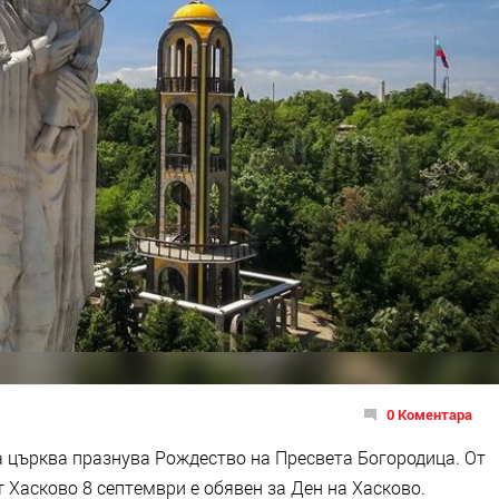
0 Коментара
 църква празнува Рождество на Пресвета Богородица. От
 Хасково 8 септември е обявен за Ден на Хасково.