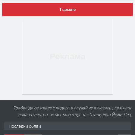
Търсене
Трябва да се живее с индиго-в случай че изчезнеш, да имаш
доказателство, че си съществувал - Станислав Йежи Лец
ПРЕДЛАГА
Под НАЕМ двустаен Орфей
Последни обяви