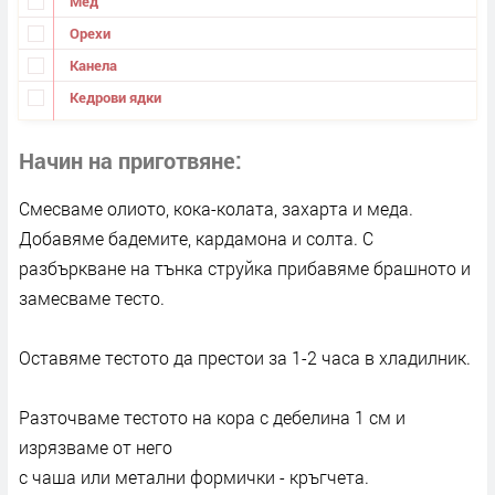
Мед
Орехи
Канела
Кедрови ядки
Начин на приготвяне
Смесваме олиото, кока-колата, захарта и меда.
Добавяме бадемите, кардамона и солта. С
разбъркване на тънка струйка прибавяме брашното и
замесваме тесто.
Оставяме тестото да престои за 1-2 часа в хладилник.
Разточваме тестото на кора с дебелина 1 см и
изрязваме от него
с чаша или метални формички - кръгчета.