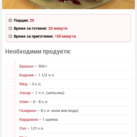
Порции:
20
Време за готвене:
20 минути
Време за приготвяне:
150 минути
Необходими продукти
Брашно
– 500 г
Бадеми
– 1 1/2 ч.ч.
Мед
– 3 с.л.
Захар
– 1 ч.ч. (непълна)
Олио
– 6 - 8 с.л.
Газирано
– 8 с.л. кола или вода)
Кардамон
– 1 щипка
Сол
– 1/2 ч.л.