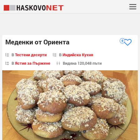
Меденки от Ориента
0
В
Тестени десерти
В
Индийска Кухня
В
Ястия за Пържене
Видяна 120,048 пъти