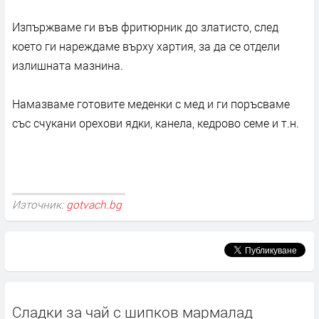
Изпържваме ги във фритюрник до златисто, след
което ги нареждаме върху хартия, за да се отдели
излишната мазнина.
Намазваме готовите меденки с мед и ги поръсваме
със счукани орехови ядки, канела, кедрово семе и т.н.
Източник:
gotvach.bg
Сладки за чай с шипков мармалад