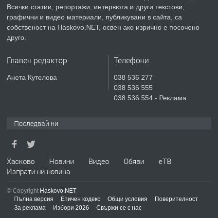
Хисаря до ток, вода,канализация,
Всички статии, репортажи, интервюта и други текстови,
асфалт 0889 537 426
графични и видео материали, публикувани в сайта, са
собственост на Haskovo.NET, освен ако изрично е посочено
друго.
преди 6 дни
Главен редактор
Телефони
ПРЕДЛАГА
СГЛОБЯВАНЕ НА МЕБЕЛИ.
Анета Кутелова
038 536 277
038 536 555
038 536 554 - Реклама
преди 6 дни
Последвай ни
ПРЕДЛАГА
№4119 Едностаен обзаведен
апартамент под наем в кв.
Училищни, гр. Хасково.
Хасково
Новини
Видео
Обяви
еТВ
преди 6 дни
Изпрати ни новина
© Copyright
Haskovo.NET
Пълна версия
Етичен кодекс
Общи условия
Поверителност
За реклама
Избори 2026
Свържи се с нас