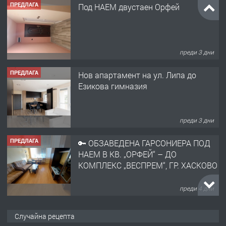
преди 3 дни
ПРЕДЛАГА
Нов апартамент на ул. Липа до
Езикова гимназия
преди 3 дни
ПРЕДЛАГА
🔑 ОБЗАВЕДЕНА ГАРСОНИЕРА ПОД
НАЕМ В КВ. „ОРФЕЙ“ – ДО
КОМПЛЕКС „ВЕСПРЕМ“, ГР. ХАСКОВО
преди 4 дни
ПРЕДЛАГА
НАПЪЛНО ОБЗАВЕДЕН И
ОБОРУДВАН ТРИСТАЕН
АПАРТАМЕНТ В ЦЕНТЪРА НА ГР.
ХАСКОВО
Случайна рецепта
преди 5 дни