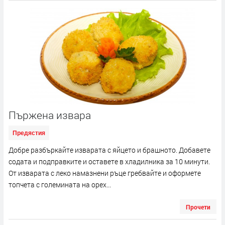
Пържена извара
Предястия
Добре разбъркайте изварата с яйцето и брашното. Добавете
содата и подправките и оставете в хладилника за 10 минути.
От изварата с леко намазнени ръце гребвайте и оформете
топчета с големината на орех...
Прочети