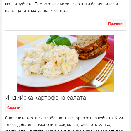
малки кубчета. Поръсва се със сол, черния и белия пипер и
накълцаните магданоз и мента...
Прочети
Индийска картофена салата
Салати
Сварените картофи се обелват и се нарязват на кубчета. Към
тях се добавят лимоновият сок, солта, киселото мляко,