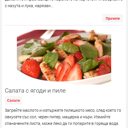
с нахута и лука, нарязан...
Прочети
Салата с ягоди и пиле
Салати
Загрейте маслото и изпържете пилешкото месо, след което го
овкусете със сол, черен пипер, мащерка и къри. Измийте
спаначените листа, може леко да ги попарите в гореща вода