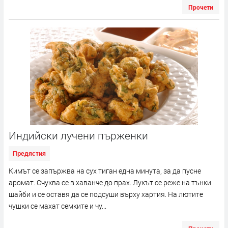
Прочети
Индийски лучени пърженки
Предястия
Кимът се запържва на сух тиган една минута, за да пусне
аромат. Счуква се в хаванче до прах. Лукът се реже на тънки
шайби и се оставя да се подсуши върху хартия. На лютите
чушки се махат семките и чу...