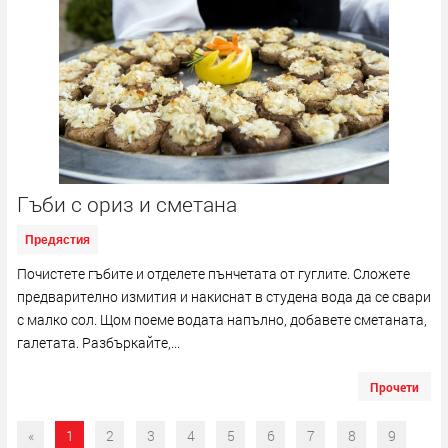
Гъби с ориз и сметана
Предястия
Почистете гъбите и отделете пънчетата от гуглите. Сложете
предварително измития и накиснат в студена вода да се свари
с малко сол. Щом поеме водата напълно, добавете сметаната,
галетата. Разбъркайте,...
Прочети
«
1
2
3
4
5
6
7
8
9