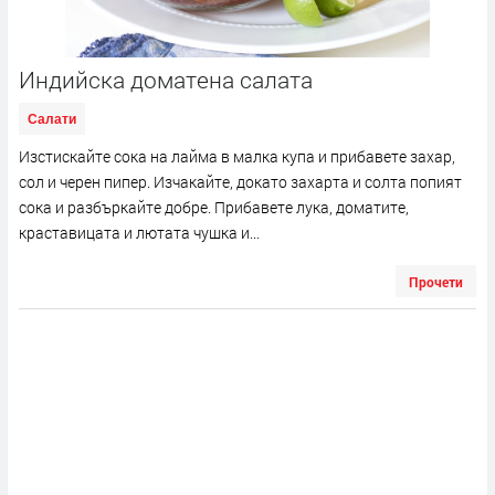
Индийска доматена салата
Салати
Изстискайте сока на лайма в малка купа и прибавете захар,
сол и черен пипер. Изчакайте, докато захарта и солта попият
сока и разбъркайте добре. Прибавете лука, доматите,
краставицата и лютата чушка и...
Прочети