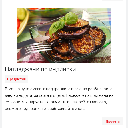
Патладжани по индийски
Предястия
В малка купа смесете подправките и в чаша разбъркайте
заедно водата, захарта и оцета. Нарежете патладжана на
кръгове или парчета. В голям тиган загрейте маслото,
сложете подправките, разбърквайте и сл...
Прочети