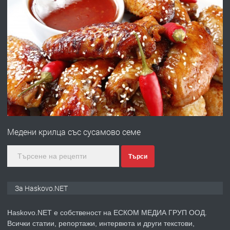
ХАСКОВО
преди 3 дни
ПРЕДЛАГА
Давам гараж под наем
преди 3 дни
ПРЕДЛАГА
№4120 Магазин/Офис под наем в кв.
Любен Каравелов, Хасково-близо до
градската градина!
Медени крилца със сусамово семе
преди 3 дни
Търси
ПРЕДЛАГА
ПРОСТОРЕН ТРИСТАЕН
АПАРТАМЕНТ В НОВА СГРАДА КВ.
За Haskovo.NET
КУБА
Haskovo.NET е собственост на ЕСКОМ МЕДИА ГРУП ООД.
преди 4 дни
Всички статии, репортажи, интервюта и други текстови,