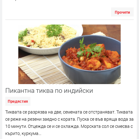
Прочети
Пикантна тиква по индийски
Предястия
Тиквата се разрязва на две, семената се отстраняват. Тиквата
се реже на резени заедно с кората. Пуска се във вряща вода за
10 минути. Отцежда се и се охлажда. Морската сол се смесва с
кърито, куркума...