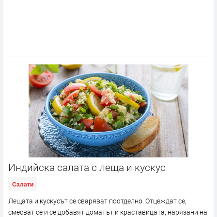
Индийска салата с леща и кускус
Салати
Лещата и кускусът се сваряват поотделно. Отцеждат се,
смесват се и се добавят доматът и краставицата, нарязани на