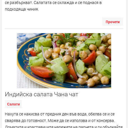
се разбъркват. Салатата се охлажда и се поднася в
подходяща чиния.
Прочети
Индийска салата Чана чат
Салати
Нахута се накисва от предния ден във вода, обелва се и се
сварява до готовност. Може да се използва и от консерва.
Доматите и краставиците нарежете на парчета и ги объркайте