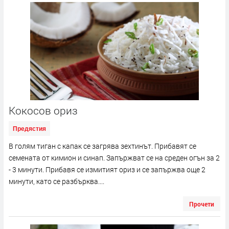
Кокосов ориз
Предястия
В голям тиган с капак се загрява зехтинът. Прибавят се
семената от кимион и синап. Запържват се на среден огън за 2
- 3 минути. Прибавя се измитият ориз и се запържва още 2
минути, като се разбърква....
Прочети