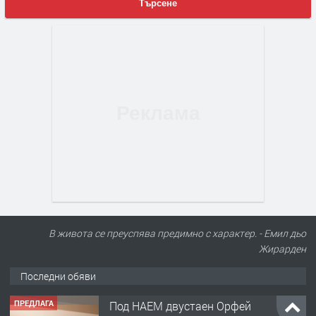
Търсене
В живота се преуспява предимно с характер. - Емил дьо
Жирарден
Последни обяви
ПРЕДЛАГА
Под НАЕМ двустаен Орфей