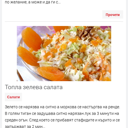
по желание, а може и да ги с...
Прочети
Топла зелева салата
Салати
Зелето се нарязва на ситно а моркова се настъргва на ренде.
В голям тиган се задушава ситно нарязан лук за 3 минути на
среден огън. След което се прибавят стафидите и кърито и се
запържват за 2 мин...