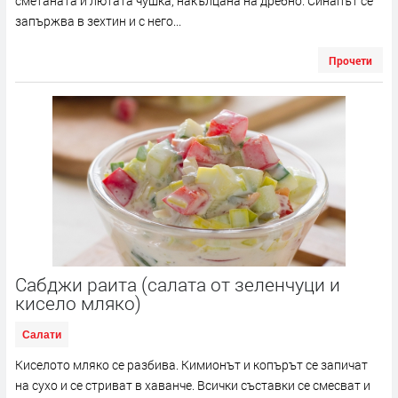
сметаната и лютата чушка, накълцана на дребно. Синапът се
запържва в зехтин и с него...
Прочети
Сабджи раита (салата от зеленчуци и
кисело мляко)
Салати
Киселото мляко се разбива. Кимионът и копърът се запичат
на сухо и се стриват в хаванче. Всички съставки се смесват и