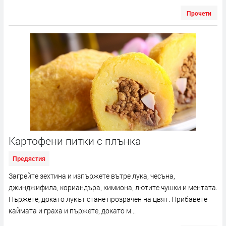
Прочети
Картофени питки с плънка
Предястия
Загрейте зехтина и изпържете вътре лука, чесъна,
джинджифила, кориандъра, кимиона, лютите чушки и ментата.
Пържете, докато лукът стане прозрачен на цвят. Прибавете
каймата и граха и пържете, докато м...