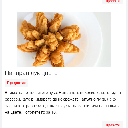
Прочети
Паниран лук цвете
Предястия
Внимателно почистете лука. Направете няколко кръстовидни
разрези, като внимавате да не срежете напълно лука. Леко
разширете разрезите, така че лукът да заприлича на чашката
на цвете. Потопете го за 10...
Прочети