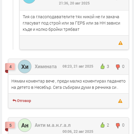
21:36, 20 авг 2025
Тия са гласоподавателите тях никой не ги закача
гласуват под строй или за ГЕРБ или за НН зависи
къде и колко бройки трябват
Хи
Химената
3
0
4
08:23, 21 авг 2025
Нямам коментар вече , преди малко коментирах падането
на детето в Несебър. Сега събирам думи в речника си .
Отговор
Ан
Анти м.а.н.г.а.л
2
0
5
00:06, 22 авг 2025