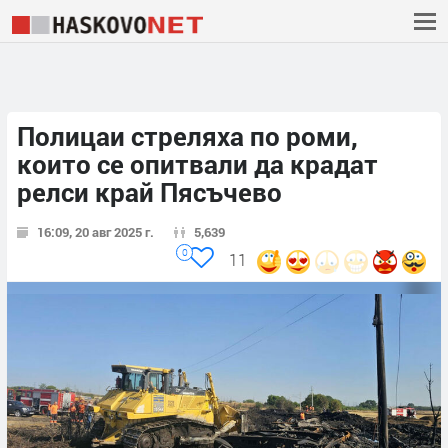
Полицаи стреляха по роми,
които се опитвали да крадат
релси край Пясъчево
16:09, 20 авг 2025 г.
5,639
0
11