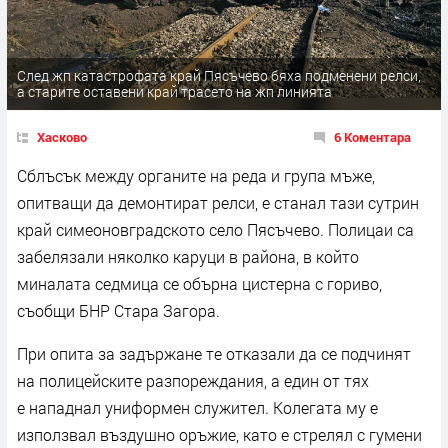
След жп катастрофата край Пясъчево бяха подменени релси,
а старите оставени край трасето на жп линията
Хасково
6 Коментара
Сблъсък между органите на реда и група мъже,
опитващи да демонтират релси, е станал тази сутрин
край симеоновградското село Пясъчево. Полицаи са
забелязали няколко каруци в района, в който
миналата седмица се обърна цистерна с гориво,
съобщи БНР Стара Загора.
При опита за задържане те отказали да се подчинят
на полицейските разпореждания, а един от тях
е нападнал униформен служител. Колегата му е
използвал въздушно оръжие, като е стрелял с гумени