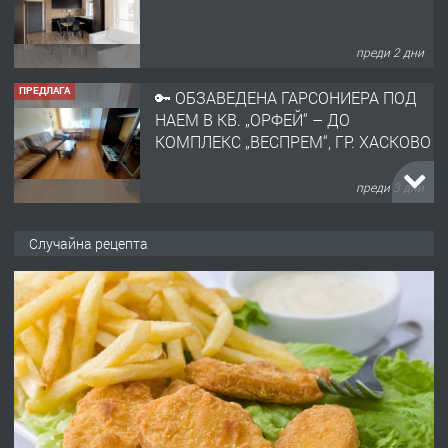
преди 2 дни
ПРЕДЛАГА
🔑 ОБЗАВЕДЕНА ГАРСОНИЕРА ПОД
НАЕМ В КВ. „ОРФЕЙ“ – ДО
КОМПЛЕКС „ВЕСПРЕМ“, ГР. ХАСКОВО
преди 3 дни
ПРЕДЛАГА
НАПЪЛНО ОБЗАВЕДЕН И
Случайна рецепта
ОБОРУДВАН ТРИСТАЕН
АПАРТАМЕНТ В ЦЕНТЪРА НА ГР.
ХАСКОВО
преди 4 дни
ПРЕДЛАГА
Давам гараж под наем