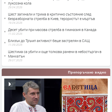
луксозна кола
29.04.2026
Шест загинали и трима в критично състояние след
безразборната стрелба в Киев, терористът е мъртъв
19.04.2026
Десет убити при масова стрелба в гимназия в Канада
11.02.2026
Близък до Тръмп активист беше застрелян в САЩ
11.09.2025
Шестима са убити и още толкова ранени в небостъргач в
Манхатън
29.07.2025
Препоръчано видео