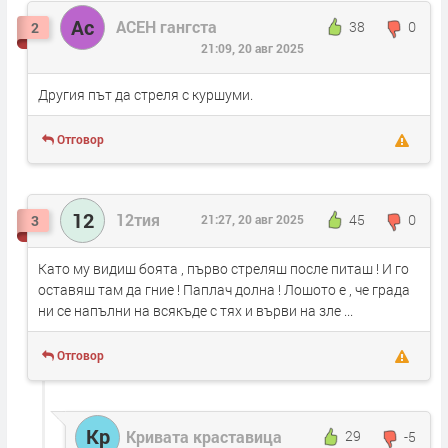
Ас
АСЕН гангста
38
0
2
21:09, 20 авг 2025
Другия път да стреля с куршуми.
Отговор
12
12тия
45
0
3
21:27, 20 авг 2025
Като му видиш боята , първо стреляш после питаш ! И го
оставяш там да гние ! Паплач долна ! Лошото е , че града
ни се напълни на всякъде с тях и върви на зле ...
Отговор
Кр
Кривата краставица
29
-5