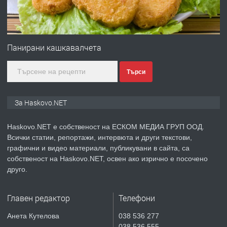
преди 4 дни
ПРЕДЛАГА
№4120 Магазин/Офис под наем в кв.
Любен Каравелов, Хасково-близо до
Панирани кашкавалчета
градската градина!
Търси
преди 4 дни
ПРЕДЛАГА
ПРОСТОРЕН ТРИСТАЕН
За Haskovo.NET
АПАРТАМЕНТ В НОВА СГРАДА КВ.
КУБА
Haskovo.NET е собственост на ЕСКОМ МЕДИА ГРУП ООД.
Всички статии, репортажи, интервюта и други текстови,
преди 5 дни
графични и видео материали, публикувани в сайта, са
собственост на Haskovo.NET, освен ако изрично е посочено
ПРЕДЛАГА
Продавам парцел в гр. Хасково кв.
друго.
Хисаря до ток, вода,канализация,
асфалт 0889 537 426
Главен редактор
Телефони
преди 5 дни
Анета Кутелова
038 536 277
038 536 555