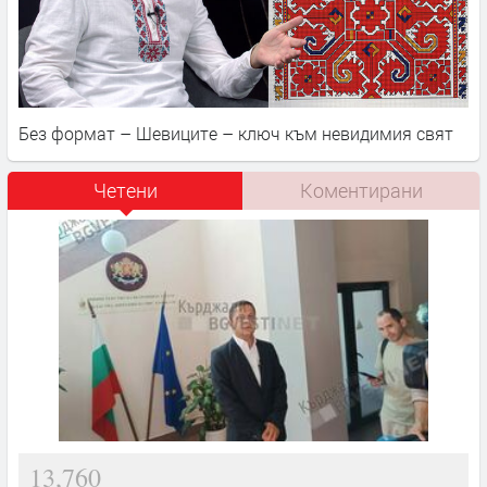
Без формат – Шевиците – ключ към невидимия свят
Четени
Коментирани
13,760