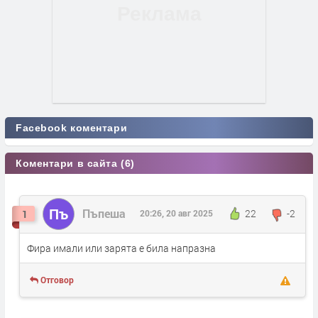
Facebook коментари
Коментари в сайта (6)
Пъ
Пъпеша
22
-2
1
20:26, 20 авг 2025
Фира имали или зарята е била напразна
Отговор