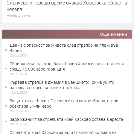
Слънчево и горещо време очаква Хасковска област в
1
неделя
п
преди 4 часа
Още новини
Двама с опасност за живота след стрелба на плаж във
Варна
22.06.2026
Обвиняемият за стрелбата Шахин Халил излиза от ареста
срещу 15 000 евро гаранция
02.06.2026
Кървава стрелба в джамия в Сан Диего: Трима убити,
разследват престъпление от омраза
19.05.2026
Защитата на Шахин: Стрелял е при самоотбрана, строи
обекти за 5 млн. евро
05.05.2026
Задържаният за стрелбата край Хасково остава в ареста
03.05.2026
Стрелбата край Хасково заради покупко-продажба на