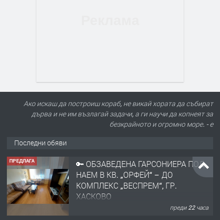
Ако искаш да построиш кораб, не викай хората да събират
дърва и не им възлагай задачи, а ги научи да копнеят за
безкрайното и огромно море. - е
Последни обяви
ПРЕДЛАГА
🔑 ОБЗАВЕДЕНА ГАРСОНИЕРА ПОД
НАЕМ В КВ. „ОРФЕЙ“ – ДО
КОМПЛЕКС „ВЕСПРЕМ“, ГР.
ХАСКОВО
преди 22 часа