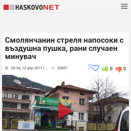
Смолянчанин стреля напосоки с
въздушна пушка, рани случаен
минувач
0
20:34, 12 апр 2017 г.
23957
0
0