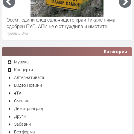
че
Осем години след свлачището край Тикале няма
Т
одобрен ПУП. АПИ не е отчуждила и имотите
с
преди 5 дни
п
Категории
Музика
Концерти
Алтернативата
Видео Новини
eTV
Смолян
Димитровград
Други
Забавни
Без формат