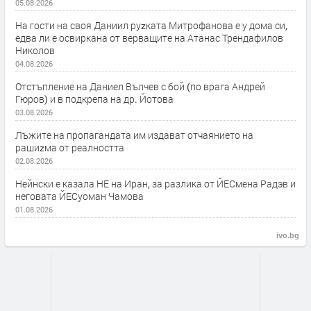
05.08.2026
На гости на своя Даниил руzката Митрофанова е у дома си,
едва ли е освиркана от верващите на Атанас Трендафилов
Николов
04.08.2026
Отстъпление на Даниел Вълчев с бой (по врага Андрей
Гюров) и в подкрепа на др. Йотова
03.08.2026
Лъжите на пропагандата им издават отчаянието на
рашиzма от реалността
02.08.2026
Нейнски е казала НЕ на Иран, за разлика от ЙЕСмена Радэв и
неговата ЙЕСуоман Чамова
01.08.2026
ivo.bg