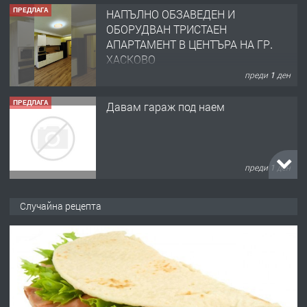
ПРЕДЛАГА
НАПЪЛНО ОБЗАВЕДЕН И
ОБОРУДВАН ТРИСТАЕН
АПАРТАМЕНТ В ЦЕНТЪРА НА ГР.
ХАСКОВО
преди 1 ден
ПРЕДЛАГА
Давам гараж под наем
преди 1 ден
ПРЕДЛАГА
№4120 Магазин/Офис под наем в
Случайна рецепта
кв. Любен Каравелов, Хасково-близо
до градската градина!
преди 2 дни
ПРЕДЛАГА
ПРОСТОРЕН ТРИСТАЕН