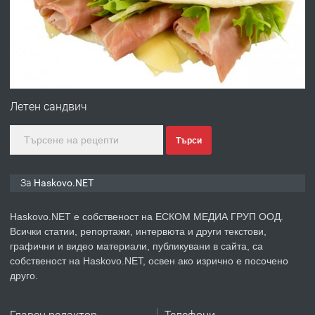
АПАРТАМЕНТ В НОВА СГРАДА КВ.
КУБА
преди 2 дни
ПРЕДЛАГА
Продавам парцел в гр. Хасково кв.
Хисаря до ток, вода,канализация,
Летен сандвич
асфалт 0889 537 426
Търси
преди 2 дни
ПРЕДЛАГА
СГЛОБЯВАНЕ НА МЕБЕЛИ.
За Haskovo.NET
Haskovo.NET е собственост на ЕСКОМ МЕДИА ГРУП ООД.
Всички статии, репортажи, интервюта и други текстови,
преди 2 дни
графични и видео материали, публикувани в сайта, са
собственост на Haskovo.NET, освен ако изрично е посочено
ПРЕДЛАГА
№4119 Едностаен обзаведен
друго.
апартамент под наем в кв.
Училищни, гр. Хасково.