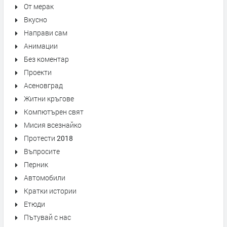
От мерак
Вкусно
Направи сам
Анимации
Без коментар
Проекти
Асеновград
Житни кръгове
Компютърен свят
Мисия всезнайко
Протести 2018
Въпросите
Перник
Автомобили
Кратки истории
Етюди
Пътувай с нас