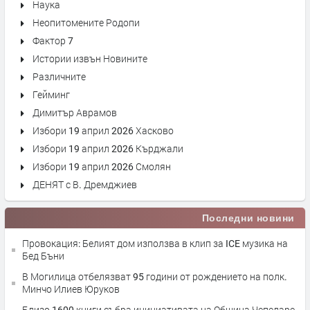
Наука
Неопитомените Родопи
Фактор 7
Истории извън Новините
Различните
Гейминг
Димитър Аврамов
Избори 19 април 2026 Хасково
Избори 19 април 2026 Кърджали
Избори 19 април 2026 Смолян
ДЕНЯТ с В. Дремджиев
Последни новини
Провокация: Белият дом използва в клип за ICE музика на
Бед Бъни
В Могилица отбелязват 95 години от рождението на полк.
Минчо Илиев Юруков
Близо 1600 книги събра инициативата на Община Чепеларе