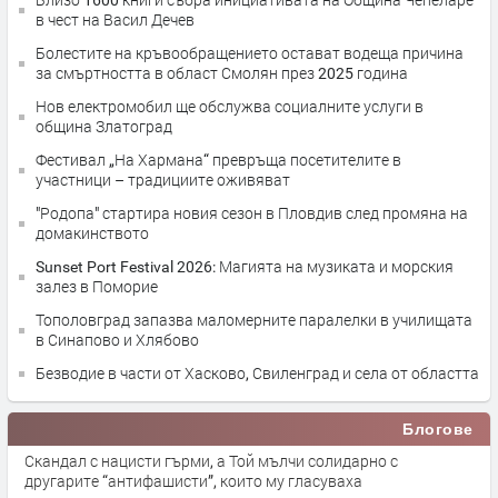
в чест на Васил Дечев
Болестите на кръвообращението остават водеща причина
за смъртността в област Смолян през 2025 година
Нов електромобил ще обслужва социалните услуги в
община Златоград
Фестивал „На Хармана“ превръща посетителите в
участници – традициите оживяват
"Родопа" стартира новия сезон в Пловдив след промяна на
домакинството
Sunset Port Festival 2026: Магията на музиката и морския
залез в Поморие
Тополовград запазва маломерните паралелки в училищата
в Синапово и Хлябово
Безводие в части от Хасково, Свиленград и села от областта
Блогове
Скандал с нацисти гърми, а Той мълчи солидарно с
другарите “антифашисти”, които му гласуваха