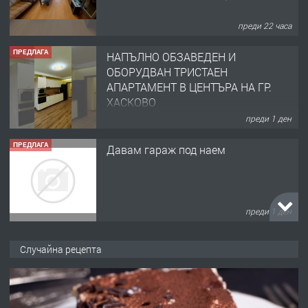
преди 22 часа
ПРЕДЛАГА
НАПЪЛНО ОБЗАВЕДЕН И
ОБОРУДВАН ТРИСТАЕН
АПАРТАМЕНТ В ЦЕНТЪРА НА ГР.
ХАСКОВО
преди 1 ден
ПРЕДЛАГА
Давам гараж под наем
преди 1 ден
ПРЕДЛАГА
№4120 Магазин/Офис под наем в кв.
Случайна рецепта
Любен Каравелов, Хасково-близо до
градската градина!
преди 2 дни