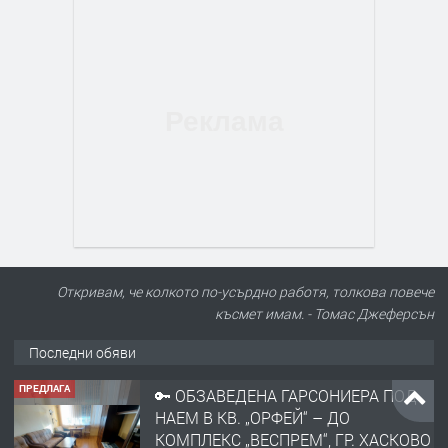
Откривам, че колкото по-усърдно работя, толкова повече
късмет имам. - Томас Джеферсън
Последни обяви
ПРЕДЛАГА
🔑 ОБЗАВЕДЕНА ГАРСОНИЕРА ПОД
НАЕМ В КВ. „ОРФЕЙ“ – ДО
КОМПЛЕКС „ВЕСПРЕМ“, ГР. ХАСКОВО