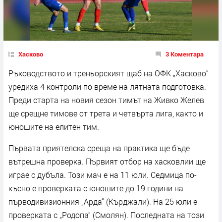
Хасково
3 Коментара
Ръководството и треньорският щаб на ОФК „Хасково“
уредиха 4 контроли по време на лятната подготовка.
Преди старта на новия сезон тимът на Живко Желев
ще срещне тимове от трета и четвърта лига, както и
юношите на елитен тим.
Първата приятелска среща на практика ще бъде
вътрешна проверка. Първият отбор на хасковлии ще
играе с дубъла. Този мач е на 11 юли. Седмица по-
късно е проверката с юношите до 19 години на
първодивизионния „Арда“ (Кърджали). На 25 юли е
проверката с „Родопа“ (Смолян). Последната на този