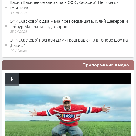
Васил Василев се завръща в ОФК „Хасково“. Петима си
тръгнаха
30.06.2026
ОФК „Хасково“ с два мача през седмицата. Юлий Шекеров и
Тейнур Марем са под въпрос
28.04.2026
ОФК „Хасково“ прегази Димитровград с 4:0 в голово шоу на
„Ямача“
17.04.2026
Препоръчано видео