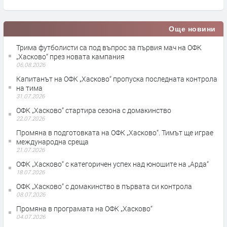
Още новини
Трима футболисти са под въпрос за първия мач на ОФК
„Хасково“ през новата кампания
06.08.2026
Капитанът на ОФК „Хасково“ пропуска последната контрола
на тима
31.07.2026
ОФК „Хасково“ стартира сезона с домакинство
22.07.2026
Промяна в подготовката на ОФК „Хасково“. Тимът ще играе
международна среща
21.07.2026
ОФК „Хасково“ с категоричен успех над юношите на „Арда“
18.07.2026
ОФК „Хасково“ с домакинство в първата си контрола
08.07.2026
Промяна в програмата на ОФК „Хасково“
04.07.2026