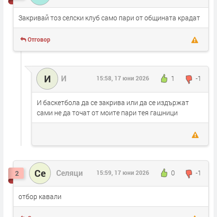
Закривай тоз селски клуб само пари от общината крадат
Отговор
И
И
1
-1
15:58, 17 юни 2026
И баскетбола да се закрива или да се издържат
сами не да точат от моите пари тея гашници
Се
Селяци
0
-1
2
15:59, 17 юни 2026
отбор кавали