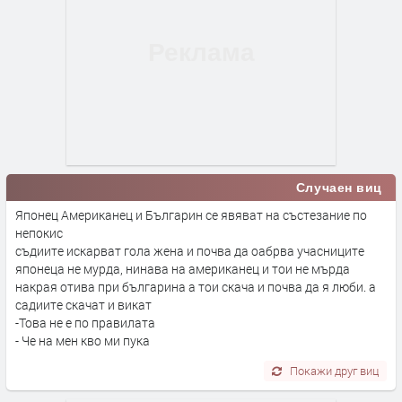
Случаен виц
Японец Американец и Българин се явяват на състезание по
непокис
съдиите искарват гола жена и почва да оабрва учасниците
японеца не мурда, нинава на американец и тои не мърда
накрая отива при българина а тои скача и почва да я люби. а
садиите скачат и викат
-Това не е по правилата
- Че на мен кво ми пука
Покажи друг виц