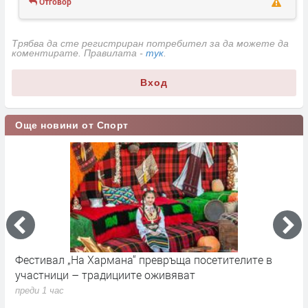
Отговор
Трябва да сте регистриран потребител за да можете да
коментирате. Правилата -
тук
.
Вход
Още новини от Спорт
Фестивал „На Хармана“ превръща посетителите в
Т
участници – традициите оживяват
у
преди 1 час
п