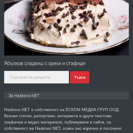
ПРЕДЛАГА
ПРОСТОРЕН ТРИСТАЕН
АПАРТАМЕНТ В НОВА СГРАДА КВ.
КУБА
преди 2 дни
ПРЕДЛАГА
Продавам парцел в гр. Хасково кв.
Хисаря до ток, вода,канализация,
Ябълков сладкиш с орехи и стафиди
асфалт 0889 537 426
Търси
преди 2 дни
ПРЕДЛАГА
СГЛОБЯВАНЕ НА МЕБЕЛИ.
За Haskovo.NET
Haskovo.NET е собственост на ЕСКОМ МЕДИА ГРУП ООД.
Всички статии, репортажи, интервюта и други текстови,
преди 2 дни
графични и видео материали, публикувани в сайта, са
собственост на Haskovo.NET, освен ако изрично е посочено
ПРЕДЛАГА
№4119 Едностаен обзаведен