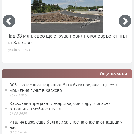
на
Над 33 млн. евро ще струва новият околовръстен път
С
на Хасково
п
преди 6 часа
п
Още новини
306 кг опасни отпадъци от бита бяха предадени днес в
мобилния пункт в Хасково
16.06.2026
Хасковлии предават лекарства, бои и други опасни
отпадъци в мобилен пункт
16.06.2026
Италия разследва българи за внос на опасни отпадъци у
нас
07.04.2026