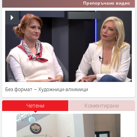
Препоръчано видео
Без формат – Художници-алхимици
Четени
Коментирани