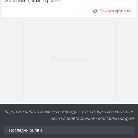
ми спомена, че ме търсите!?
Покажи друг виц
Здравата работа може да изглежда като затвор само когато не
носи удовлетворение! - Малкълм Гладуел
Последни обяви