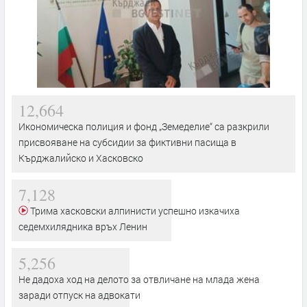
12,664
Икономическа полиция и фонд „Земеделие“ са разкрили
присвояване на субсидии за фиктивни пасища в
Кърджалийско и Хасковско
7,128
Трима хасковски алпинисти успешно изкачиха
седемхилядника връх Ленин
5,256
Не дадоха ход на делото за отвличане на млада жена
заради отпуск на адвокати