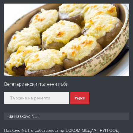
АПАРТАМЕНТ В ЦЕНТЪРА НА ГР.
ХАСКОВО
преди 2 дни
ПРЕДЛАГА
Давам гараж под наем
преди 2 дни
ПРЕДЛАГА
№4120 Магазин/Офис под наем в кв.
Любен Каравелов, Хасково-близо до
Вегетариански пълнени гъби
градската градина!
Търси
преди 2 дни
ПРЕДЛАГА
ПРОСТОРЕН ТРИСТАЕН
За Haskovo.NET
АПАРТАМЕНТ В НОВА СГРАДА КВ.
КУБА
Haskovo.NET е собственост на ЕСКОМ МЕДИА ГРУП ООД.