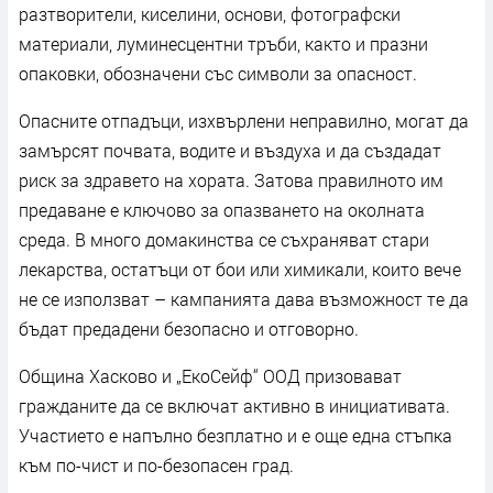
разтворители, киселини, основи, фотографски
материали, луминесцентни тръби, както и празни
опаковки, обозначени със символи за опасност.
Опасните отпадъци, изхвърлени неправилно, могат да
замърсят почвата, водите и въздуха и да създадат
риск за здравето на хората. Затова правилното им
предаване е ключово за опазването на околната
среда. В много домакинства се съхраняват стари
лекарства, остатъци от бои или химикали, които вече
не се използват – кампанията дава възможност те да
бъдат предадени безопасно и отговорно.
Община Хасково и „ЕкоСейф“ ООД призовават
гражданите да се включат активно в инициативата.
Участието е напълно безплатно и е още една стъпка
към по-чист и по-безопасен град.