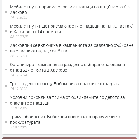
Мобилен пункт приема опасни отпадъци на пл. „Спартак“ в
Хасково
14.11.2025
Мобилен пункт ще приема опасни отпадъци на пл. „Спартак“
в Хасково на 14 ноември
03.11.2025
Хасковлии се включиха в кампанията за разделно събиране
на опасни отпадъци от бита
22.11.2024
Организират кампания за разделно събиране на опасни
отпадъци от бита в Хасково
14.11.2024
Тръгна делото срещу Бобокови за опасните отпадъци
15.11.2022
Условни присъди за трима от обвиняемите по делото за
опасните отпадъци
21.01.2021
Трима обвинени с Бобокови поискаха споразумение с
прокуратурата
21.01.2021