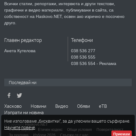
Всички статии, репортажи, интервюта и други текстови,
преди 3 дни
графични и видео материали, публикувани в сайта, са
собственост на Haskovo.NET, освен ако изрично е посочено
ПРЕДЛАГА
Продавам парцел в гр. Хасково кв.
друго.
Хисаря до ток, вода,канализация,
асфалт 0889 537 426
Главен редактор
Телефони
преди 3 дни
Анета Кутелова
038 536 277
038 536 555
ПРЕДЛАГА
СГЛОБЯВАНЕ НА МЕБЕЛИ.
038 536 554 - Реклама
Последвай ни
преди 3 дни
ПРЕДЛАГА
№4119 Едностаен обзаведен
Хасково
Новини
Видео
Обяви
еТВ
апартамент под наем в кв.
Изпрати ни новина
Училищни, гр. Хасково.
Ние използваме „бисквитки“, за да улесним вашето сърфиране.
© Copyright
Haskovo.NET
Научете повече
.
преди 3 дни
Пълна версия
Етичен кодекс
Общи условия
Поверителност
Приемам
За реклама
Избори 2026
Свържи се с нас