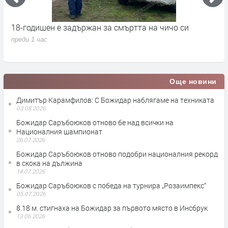
18-годишен е задържан за смъртта на чичо си
„
преди 1 час
п
Още новини
Димитър Карамфилов: С Божидар наблягаме на техниката
03.08.2026
Божидар Саръбоюков отново бе над всички на
Националния шампионат
26.07.2026
Божидар Саръбоюков отново подобри националния рекорд
в скока на дължина
14.07.2026
Божидар Саръбоюков с победа на турнира „Розаимпекс“
05.07.2026
8.18 м. стигнаха на Божидар за първото място в Инсбрук
13.06.2026