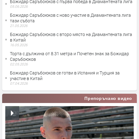
Божидар Саръбоюков с първа победа в Диамантената лига
05.06.2026
Божидар Саръбоюков с ново участие в Диамантената лига
тази събота
21.05.2026
Божидар Саръбоюков с второ място на Диамантената лига
в Китай
16.05.2026
Торта с дължина от 8.31 метра и Почетен знак за Божидар
Саръбоюков
02.05.2026
Божидар Саръбоюков се готви в Испания и Турция за
участие в Китай
07.04.2026
Препоръчано видео