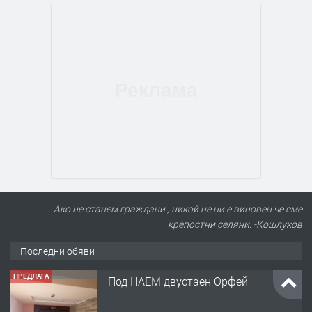
Ако не станем граждани , никой не ни е виновен че сме
крепостни селяни. -Кошлуков
Последни обяви
ПРЕДЛАГА
Под НАЕМ двустаен Орфей