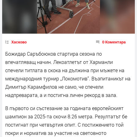
Хасково
0 Коментара
Божидар Саръбоюков стартира сезона по
впечатляващ начин. Лекоатлетът от Харманли
спечели титлата в скока на дължина при мъжете на
международния турнир „Локомотив“. Възпитаникът на
Димитър Карамфилов не само, че спечели
надпреварата, а и постигна личен рекорд в зала.
В първото си състезание за годината европейският
шампион за 2025-та скочи 8.26 метра. Резултатът бе
постигнат при четвъртия опит. С постижението той
покри и норматив за участие на световното