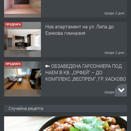
преди 2 дни
ПРЕДЛАГА
Нов апартамент на ул. Липа до
Езикова гимназия
преди 2 дни
ПРЕДЛАГА
🔑 ОБЗАВЕДЕНА ГАРСОНИЕРА ПОД
НАЕМ В КВ. „ОРФЕЙ“ – ДО
КОМПЛЕКС „ВЕСПРЕМ“, ГР. ХАСКОВО
преди 3 дни
ПРЕДЛАГА
НАПЪЛНО ОБЗАВЕДЕН И
Случайна рецепта
ОБОРУДВАН ТРИСТАЕН
АПАРТАМЕНТ В ЦЕНТЪРА НА ГР.
ХАСКОВО