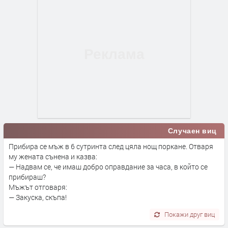
Случаен виц
Прибира се мъж в 6 сутринта след цяла нощ поркане. Отваря
му жената сънена и казва:
— Надвам се, че имаш добро оправдание за часа, в който се
прибираш?
Мъжът отговаря:
— Закуска, скъпа!
Покажи друг виц