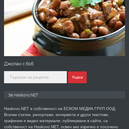
преди 4 дни
ПРЕДЛАГА
Давам гараж под наем
преди 4 дни
ПРЕДЛАГА
№4120 Магазин/Офис под наем в кв.
Любен Каравелов, Хасково-близо до
Джолан с боб
градската градина!
Търси
преди 4 дни
ПРЕДЛАГА
ПРОСТОРЕН ТРИСТАЕН
За Haskovo.NET
АПАРТАМЕНТ В НОВА СГРАДА КВ.
КУБА
Haskovo.NET е собственост на ЕСКОМ МЕДИА ГРУП ООД.
Всички статии, репортажи, интервюта и други текстови,
преди 5 дни
графични и видео материали, публикувани в сайта, са
собственост на Haskovo.NET, освен ако изрично е посочено
ПРЕДЛАГА