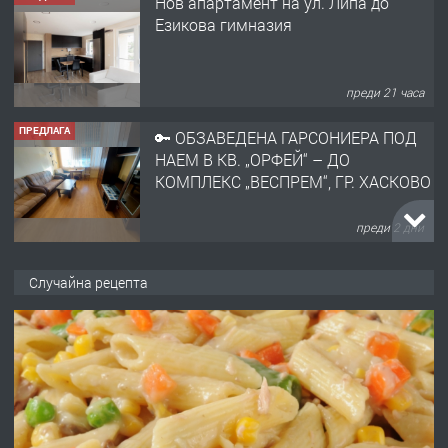
Нов апартамент на ул. Липа до
Езикова гимназия
преди 21 часа
ПРЕДЛАГА
🔑 ОБЗАВЕДЕНА ГАРСОНИЕРА ПОД
НАЕМ В КВ. „ОРФЕЙ“ – ДО
КОМПЛЕКС „ВЕСПРЕМ“, ГР. ХАСКОВО
преди 2 дни
ПРЕДЛАГА
НАПЪЛНО ОБЗАВЕДЕН И
Случайна рецепта
ОБОРУДВАН ТРИСТАЕН
АПАРТАМЕНТ В ЦЕНТЪРА НА ГР.
ХАСКОВО
преди 3 дни
ПРЕДЛАГА
Давам гараж под наем