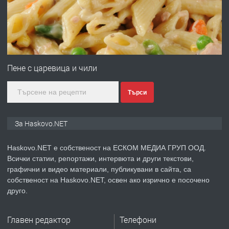
преди 3 дни
ПРЕДЛАГА
№4120 Магазин/Офис под наем в кв.
Любен Каравелов, Хасково-близо до
Пене с царевица и чили
градската градина!
Търси
преди 3 дни
ПРЕДЛАГА
ПРОСТОРЕН ТРИСТАЕН
За Haskovo.NET
АПАРТАМЕНТ В НОВА СГРАДА КВ.
КУБА
Haskovo.NET е собственост на ЕСКОМ МЕДИА ГРУП ООД.
Всички статии, репортажи, интервюта и други текстови,
преди 4 дни
графични и видео материали, публикувани в сайта, са
собственост на Haskovo.NET, освен ако изрично е посочено
ПРЕДЛАГА
Продавам парцел в гр. Хасково кв.
друго.
Хисаря до ток, вода,канализация,
асфалт 0889 537 426
Главен редактор
Телефони