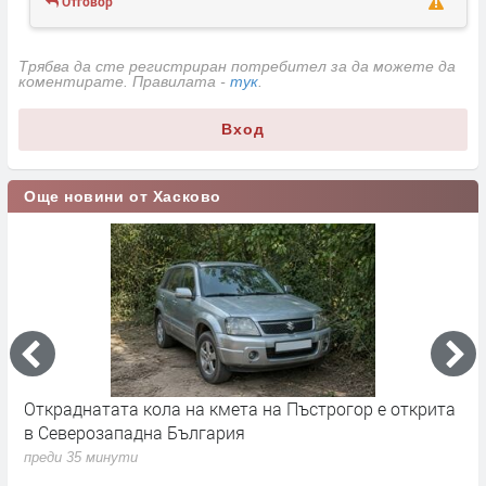
Отговор
Трябва да сте регистриран потребител за да можете да
коментирате. Правилата -
тук
.
Вход
Още новини от Хасково
Откраднатата кола на кмета на Пъстрогор е открита
Ч
в Северозападна България
п
преди 35 минути