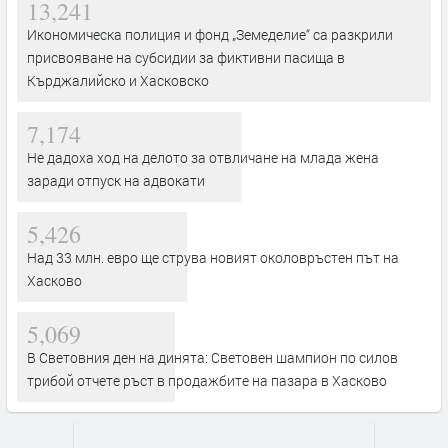
13,241
Икономическа полиция и фонд „Земеделие“ са разкрили
присвояване на субсидии за фиктивни пасища в
Кърджалийско и Хасковско
7,174
Не дадоха ход на делото за отвличане на млада жена
заради отпуск на адвокати
5,426
Над 33 млн. евро ще струва новият околовръстен път на
Хасково
5,069
В Световния ден на динята: Световен шампион по силов
трибой отчете ръст в продажбите на пазара в Хасково