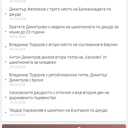
20.06.2026
Димитър Желязков с трето място на Балканиадата по
джудо
10.05.2026
Братята Димитрови с медали на шампионата по джудо за
мъже до 23 години
09.05.2026
Владимир Тодоров с второ място на състезание в Берлин
26.04.2026
Антон Димитров донесе втора титла на „Хасково“ от
шампионата за младежи
29.03.2026
Владимир Тодоров с републиканска титла, Димитър
Димитров с бронз
28.03.2026
Хасковските джудисти с отличия и във втория ден на
държавното първенство
15.03.2026
Теодор Караколев е шампион на България по джудо
14.03.2026