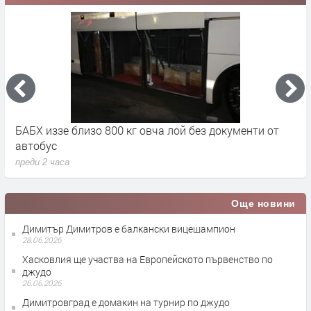
на
БАБХ иззе близо 800 кг овча лой без документи от
8
автобус
в
преди 2 часа
п
Още новини
Димитър Димитров е балкански вицешампион
28.06.2026
Хасковлия ще участва на Европейското първенство по
джудо
26.06.2026
Димитровград е домакин на турнир по джудо