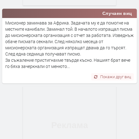
Случаен виц
Мисионер заминава за Африка. Задачата му е да помогне на
местните канибали. Заминал той. В началото изпращал писма
до мисионерската организация с отчет за работата. Изведнъж
обаче писмата секнали. След няколко месеца от
мисионерската организация изпращат двама да го търсят.
След една седмица получават писмо.
За съжаление пристигнахме твърде късно. Нашият брат вече
го бяха зачеркнали от менюто...
Покажи друг виц