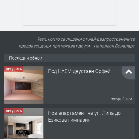
Тези, които са лишени от най-разпространените
предразсъдъци, притежават други. - Наполеон Бонапарт
Последни обяви
ПРЕДЛАГА
Под НАЕМ двустаен Орфей
преди 2 дни
ПРЕДЛАГА
Нов апартамент на ул. Липа до
Езикова гимназия
преди 2 дни