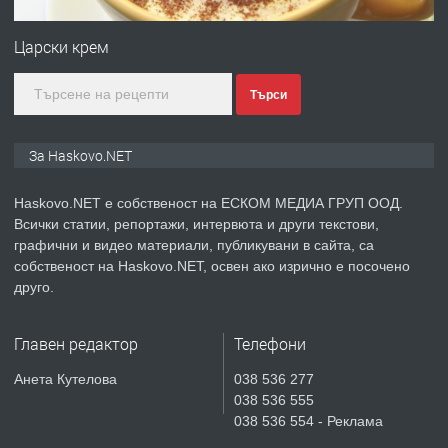
Любен Каравелов, Хасково-близо до
градската градина!
Царски крем
преди 4 дни
Търси
ПРЕДЛАГА
ПРОСТОРЕН ТРИСТАЕН
АПАРТАМЕНТ В НОВА СГРАДА КВ.
За Haskovo.NET
КУБА
Haskovo.NET е собственост на ЕСКОМ МЕДИА ГРУП ООД.
преди 5 дни
Всички статии, репортажи, интервюта и други текстови,
графични и видео материали, публикувани в сайта, са
ПРЕДЛАГА
Продавам парцел в гр. Хасково кв.
собственост на Haskovo.NET, освен ако изрично е посочено
Хисаря до ток, вода,канализация,
друго.
асфалт 0889 537 426
Главен редактор
Телефони
преди 5 дни
Анета Кутелова
038 536 277
ПРЕДЛАГА
СГЛОБЯВАНЕ НА МЕБЕЛИ.
038 536 555
038 536 554 - Реклама