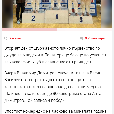
Хасково
0 Коментара
Вторият ден от Държавното лично първенство по
джудо за младежи в Панагюрище бе още по-успешен
за хасковския клуб в сравнение с първия ден.
Вчера Владимир Димитров спечели титла, а Васил
Василев стана трети. Днес възпитаниците на
хасковската школа завоюваха два златни медала.
Шампион в категория до 90 килограма стана Антон
Димитров. Той записа 4 победи.
Спортист номер едно на Хасково за миналата година