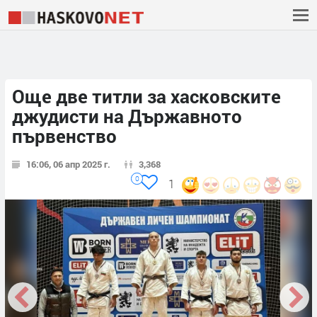
Още две титли за хасковските
джудисти на Държавното
първенство
16:06, 06 апр 2025 г.
3,368
0
1