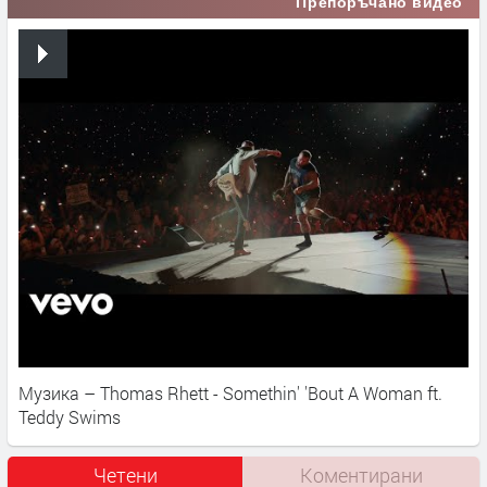
Препоръчано видео
Музика – Thomas Rhett - Somethin' 'Bout A Woman ft.
Teddy Swims
Четени
Коментирани