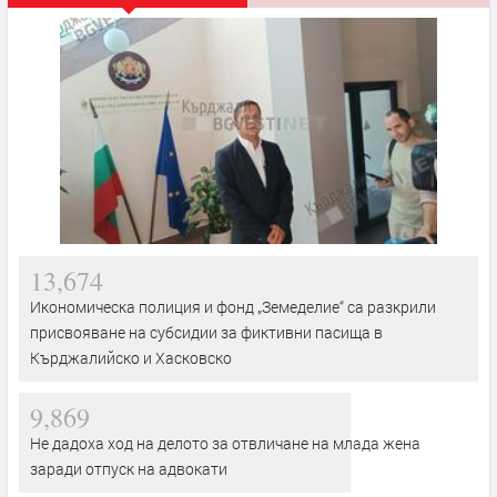
13,674
Икономическа полиция и фонд „Земеделие“ са разкрили
присвояване на субсидии за фиктивни пасища в
Кърджалийско и Хасковско
9,869
Не дадоха ход на делото за отвличане на млада жена
заради отпуск на адвокати