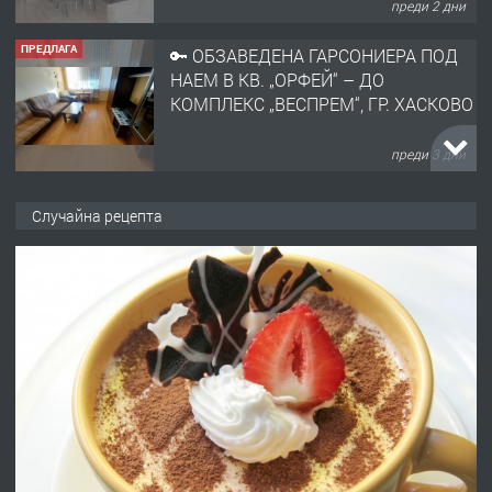
ПРЕДЛАГА
🔑 ОБЗАВЕДЕНА ГАРСОНИЕРА ПОД
НАЕМ В КВ. „ОРФЕЙ“ – ДО
КОМПЛЕКС „ВЕСПРЕМ“, ГР. ХАСКОВО
преди 3 дни
ПРЕДЛАГА
НАПЪЛНО ОБЗАВЕДЕН И
ОБОРУДВАН ТРИСТАЕН
Случайна рецепта
АПАРТАМЕНТ В ЦЕНТЪРА НА ГР.
ХАСКОВО
преди 4 дни
ПРЕДЛАГА
Давам гараж под наем
преди 4 дни
ПРЕДЛАГА
№4120 Магазин/Офис под наем в кв.