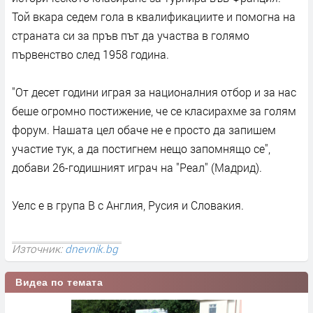
Той вкара седем гола в квалификациите и помогна на
страната си за пръв път да участва в голямо
първенство след 1958 година.
"От десет години играя за националния отбор и за нас
беше огромно постижение, че се класирахме за голям
форум. Нашата цел обаче не е просто да запишем
участие тук, а да постигнем нещо запомнящо се",
добави 26-годишният играч на "Реал" (Мадрид).
Уелс е в група В с Англия, Русия и Словакия.
Източник:
dnevnik.bg
Видеа по темата