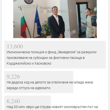
13,600
Икономическа полиция и фонд „Земеделие“ са разкрили
присвояване на субсидии за фиктивни пасища в
Кърджалийско и Хасковско
9,226
Не дадоха ход на делото за отвличане на млада жена
заради отпуск на адвокати
6,240
Над 33 млн. евро ще струва новият околовръстен път на