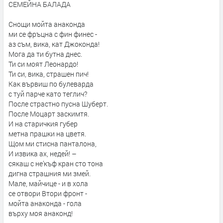
СЕМЕЙНА БАЛАДА
Снощи мойта анаконда
ми се фръцна с фин финес -
аз съм, вика, кат Джоконда!
Мога да ти бутна днес.
Ти си моят Леонардо!
Ти си, вика, страшен пич!
Как вървиш по булеварда
с туй парче като теглич?
После страстно пусна Шуберт.
После Моцарт заскимтя.
И на старичкия губер
метна прашки на цветя.
Щом ми стисна панталона,
И извика ах, недей! –
сякаш с не’къф кран сто тона
дигна страшния ми змей.
Мале, майчице - и в хола
се отвори Втори фронт -
мойта анаконда - гола
върху моя анаконд!