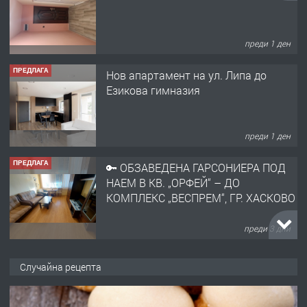
преди 1 ден
ПРЕДЛАГА
Нов апартамент на ул. Липа до
Езикова гимназия
преди 1 ден
ПРЕДЛАГА
🔑 ОБЗАВЕДЕНА ГАРСОНИЕРА ПОД
НАЕМ В КВ. „ОРФЕЙ“ – ДО
КОМПЛЕКС „ВЕСПРЕМ“, ГР. ХАСКОВО
преди 3 дни
ПРЕДЛАГА
НАПЪЛНО ОБЗАВЕДЕН И
Случайна рецепта
ОБОРУДВАН ТРИСТАЕН
АПАРТАМЕНТ В ЦЕНТЪРА НА ГР.
ХАСКОВО