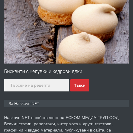
преди 3 дни
ПРЕДЛАГА
Давам гараж под наем
преди 3 дни
ПРЕДЛАГА
№4120 Магазин/Офис под наем в кв.
Любен Каравелов, Хасково-близо до
Бисквити с целувки и кедрови ядки
градската градина!
Търси
преди 4 дни
ПРЕДЛАГА
ПРОСТОРЕН ТРИСТАЕН
За Haskovo.NET
АПАРТАМЕНТ В НОВА СГРАДА КВ.
КУБА
Haskovo.NET е собственост на ЕСКОМ МЕДИА ГРУП ООД.
Всички статии, репортажи, интервюта и други текстови,
преди 4 дни
графични и видео материали, публикувани в сайта, са