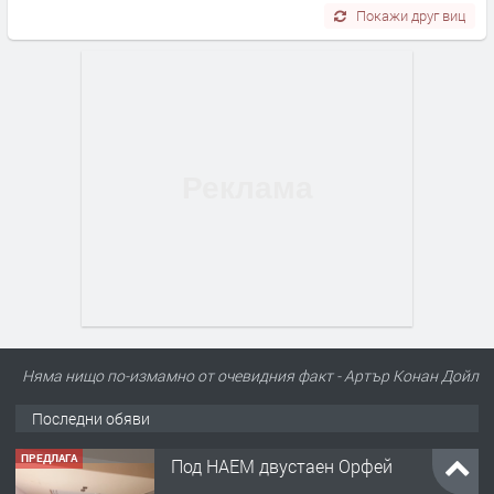
Покажи друг виц
Няма нищо по-измамно от очевидния факт - Артър Конан Дойл
Последни обяви
ПРЕДЛАГА
Под НАЕМ двустаен Орфей