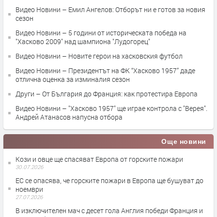
Видео Новини – Емил Ангелов: Отборът ни е готов за новия
сезон
Видео Новини – 5 години от историческата победа на
"Хасково 2009" над шампиона "Лудогорец"
Видео Новини – Новите герои на хасковския футбол
Видео Новини – Президентът на ФК “Хасково 1957” даде
отлична оценка за изминалия сезон
Други – От България до Франция: как протестира Европа
Видео Новини – "Хасково 1957" ще играе контрола с "Верея".
Андрей Атанасов напусна отбора
Още новини
Кози и овце ще спасяват Европа от горските пожари
30.07.2026
ЕС се опасява, че горските пожари в Европа ще бушуват до
ноември
27.07.2026
В изключителен мач с десет гола Англия победи Франция и