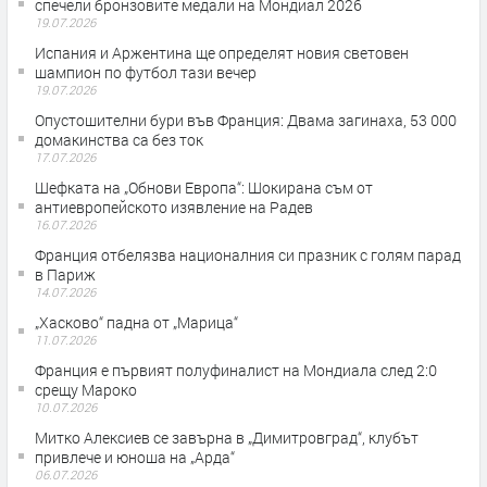
спечели бронзовите медали на Мондиал 2026
19.07.2026
Испания и Аржентина ще определят новия световен
шампион по футбол тази вечер
19.07.2026
Опустошителни бури във Франция: Двама загинаха, 53 000
домакинства са без ток
17.07.2026
Шефката на „Обнови Европа“: Шокирана съм от
антиевропейското изявление на Радев
16.07.2026
Франция отбелязва националния си празник с голям парад
в Париж
14.07.2026
„Хасково“ падна от „Марица“
11.07.2026
Франция е първият полуфиналист на Мондиала след 2:0
срещу Мароко
10.07.2026
Митко Алексиев се завърна в „Димитровград“, клубът
привлече и юноша на „Арда“
06.07.2026