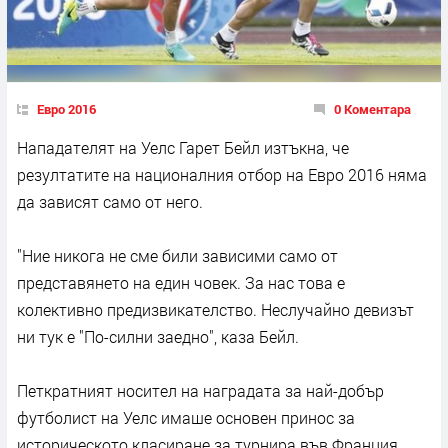
Евро 2016
0 Коментара
Нападателят на Уелс Гарет Бейл изтъкна, че
резултатите на националния отбор на Евро 2016 няма
да зависят само от него.
"Ние никога не сме били зависими само от
представянето на един човек. За нас това е
колективно предизвикателство. Неслучайно девизът
ни тук е "По-силни заедно", каза Бейл.
Петкратният носител на наградата за най-добър
футболист на Уелс имаше основен принос за
историческото класиране за турнира във Франция.