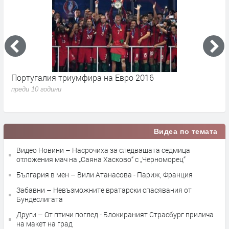
Португалия триумфира на Евро 2016
Ф
И
преди 10 години
п
Видеа по темата
Видео Новини – Насрочиха за следващата седмица
отложения мач на „Саяна Хасково“ с „Черноморец“
България в мен – Вили Атанасова - Париж, Франция
Забавни – Невъзможните вратарски спасявания от
Бундеслигата
Други – От птичи поглед - Блокираният Страсбург прилича
на макет на град