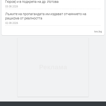
Гюров) и в подкрепа на др. Йотова
03.08.2026
Лъжите на пропагандата им издават отчаянието на
рашиzма от реалността
02.08.2026
ivo.bg