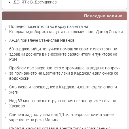
ДЕНЯТ с В. Дремджиев
Последни новини
Поредно посегателство върху паметта на
Кърджали,събориха къщата на големия поет Давид Овадия
АРДА привлече Станислав Иванов
60 кърджалийци получиха помощ за своите електроннни
здравни досиета в изнесените разяснителни пунктове на
РЗИ
Проблем със захранването с промишлена вода не попречи
за поливането на цветните лехи в Кърджали,включиха се
водоноски
Слънчево и горещо днес в Кърджали,жълт код за опасни
жеги
Над 33 млн. евро ще струва новият околовръстен път на
Хасково
Свиленград получава над 1,1 млн. евро за почистване и
укрепване на река Марица
Съдът в Хасково остави в ареста турски гражданин с