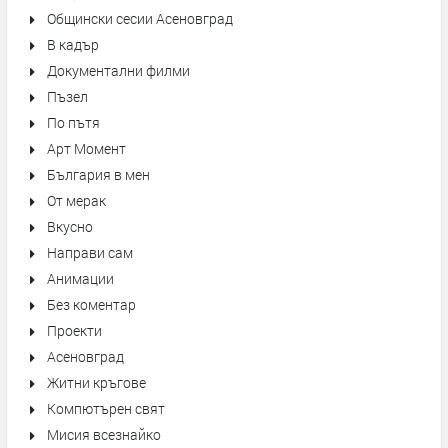
Общински сесии Асеновград
В кадър
Документални филми
Пъзел
По пътя
Арт Момент
България в мен
От мерак
Вкусно
Направи сам
Анимации
Без коментар
Проекти
Асеновград
Житни кръгове
Компютърен свят
Мисия всезнайко