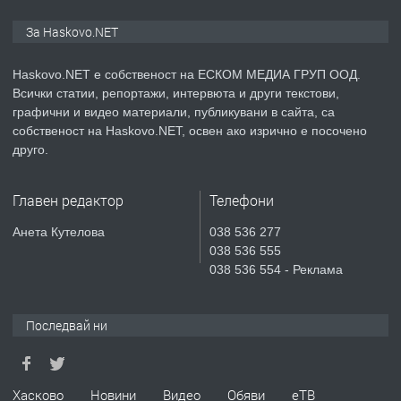
ПРЕДЛАГА
ПРОСТОРЕН ТРИСТАЕН
За Haskovo.NET
АПАРТАМЕНТ В НОВА СГРАДА КВ.
КУБА
Haskovo.NET е собственост на ЕСКОМ МЕДИА ГРУП ООД.
Всички статии, репортажи, интервюта и други текстови,
преди 3 дни
графични и видео материали, публикувани в сайта, са
собственост на Haskovo.NET, освен ако изрично е посочено
ПРЕДЛАГА
Продавам парцел в гр. Хасково кв.
друго.
Хисаря до ток, вода,канализация,
асфалт 0889 537 426
Главен редактор
Телефони
преди 3 дни
Анета Кутелова
038 536 277
038 536 555
ПРЕДЛАГА
СГЛОБЯВАНЕ НА МЕБЕЛИ.
038 536 554 - Реклама
Последвай ни
преди 3 дни
ПРЕДЛАГА
№4119 Едностаен обзаведен
Хасково
Новини
Видео
Обяви
еТВ