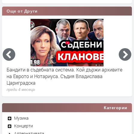
Още от Други
Бандити в съдебната система. Кой държи архивите
Г
на Еврото и Нотариуса. Съдия Владислава
к
Цариградска
п
преди 4 месеца
Категории
Музика
Концерти
Алтернативата