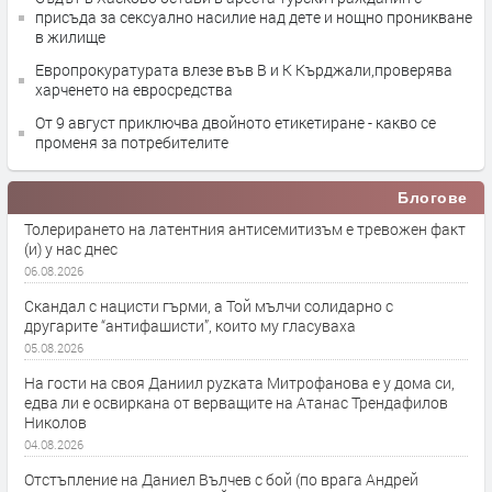
присъда за сексуално насилие над дете и нощно проникване
в жилище
Европрокуратурата влезе във В и К Кърджали,проверява
харченето на евросредства
От 9 август приключва двойното етикетиране - какво се
променя за потребителите
Блогове
Толерирането на латентния антисемитизъм е тревожен факт
(и) у нас днес
06.08.2026
Скандал с нацисти гърми, а Той мълчи солидарно с
другарите “антифашисти”, които му гласуваха
05.08.2026
На гости на своя Даниил руzката Митрофанова е у дома си,
едва ли е освиркана от верващите на Атанас Трендафилов
Николов
04.08.2026
Отстъпление на Даниел Вълчев с бой (по врага Андрей