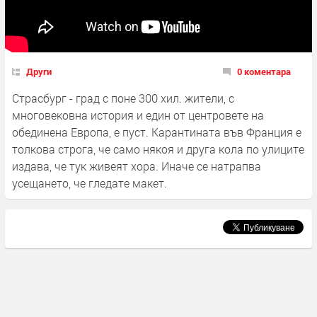
Други
0 коментара
Cтрасбург - град с поне 300 хил. жители, с
многовековна история и един от центровете на
обединена Европа, е пуст. Карантината във Франция е
толкова строга, че само някоя и друга кола по улиците
издава, че тук живеят хора. Иначе се натрапва
усещането, че гледате макет.