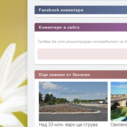
Facebook коментари
Коментари в сайта
Трябва да сте регистриран потребител за 
Още новини от Хасково
ро ще струва
Свиленград получава над 1,1
Съдът в