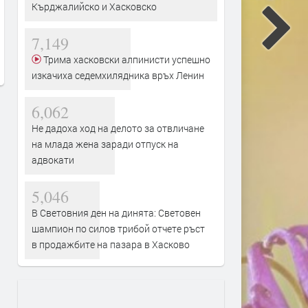
Кърджалийско и Хасковско
Преображение Господне с
отвличане на млада жен
освещаване на първото грозде
заради отпуск на адвока
7,149
преди 18 часа
преди 19 часа
Трима хасковски алпинисти успешно
изкачиха седемхилядника връх Ленин
6,062
Не дадоха ход на делото за отвличане
на млада жена заради отпуск на
адвокати
5,046
В Световния ден на динята: Световен
шампион по силов трибой отчете ръст
в продажбите на пазара в Хасково