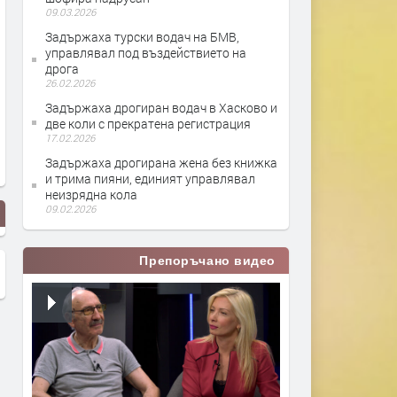
09.03.2026
Задържаха турски водач на БМВ,
управлявал под въздействието на
дрога
26.02.2026
Задържаха дрогиран водач в Хасково и
две коли с прекратена регистрация
17.02.2026
Задържаха дрогирана жена без книжка
и трима пияни, единият управлявал
неизрядна кола
09.02.2026
Препоръчано видео