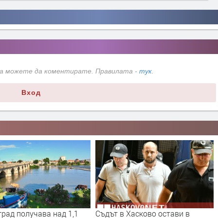
да можете да коментирате. Правилата -
тук
.
Вход
 Хасково остави в
Трактор се запали при балиране