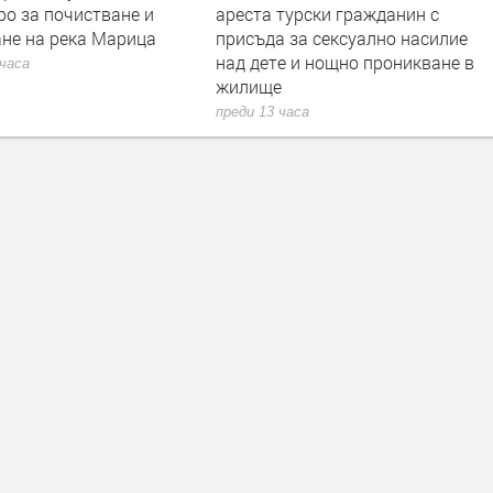
турски гражданин с
на слама, огънят засегна гора
 за сексуално насилие
преди 17 часа
е и нощно проникване в
е
 часа