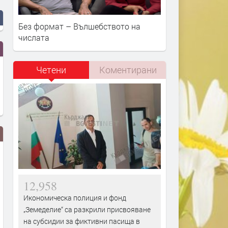
Без формат – Вълшебството на
числата
Четени
Коментирани
12,958
Икономическа полиция и фонд
„Земеделие“ са разкрили присвояване
на субсидии за фиктивни пасища в
Вярващи в Хасково посрещнаха
Не дадоха ход на делото 