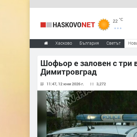
°C
22
Хасково
България
Светът
Нов
Шофьор е заловен с три 
Димитровград
11:47, 12 юни 2026 г.
3,272