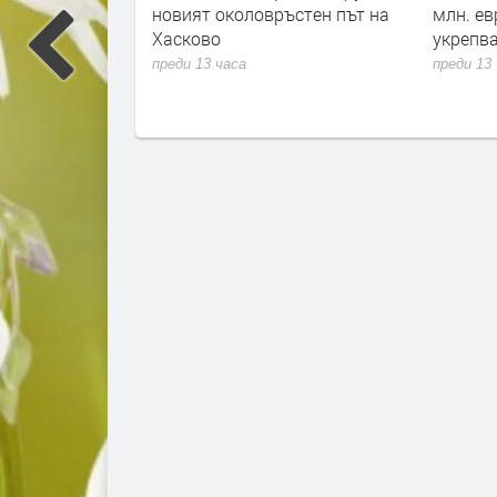
ъстен път на
млн. евро за почистване и
ареста 
укрепване на река Марица
присъда
над дет
преди 13 часа
жилищ
преди 13