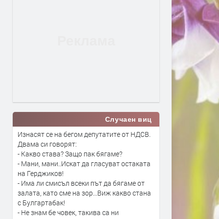
Случаен виц
Изнасят се на бегом депутатите от НДСВ.
Двама си говорят:
- Какво става? Защо пак бягаме?
- Мани, мани..Искат да гласуват остaката
на Герджиков!
- Има ли смисъл всеки път да бягаме от
залата, като сме на зор...Виж какво стана
с Булгартабак!
- Не знам бе човек, такива са ни