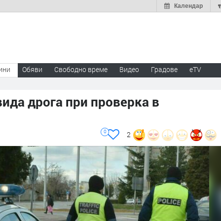
Календар
ини
Обяви
Свободно време
Видео
Градове
eTV
вида дрога при проверка в
0
2