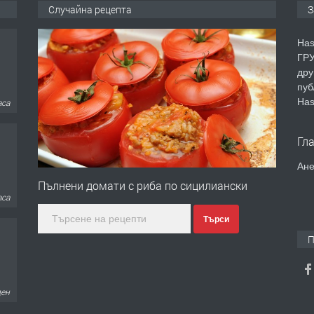
Случайна рецепта
З
Has
ГРУ
дру
пуб
Has
аса
Гл
Ане
Пълнени домати с риба по сицилиански
ден
Търси
П
дни