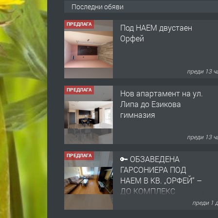
Последни обяви
ПРЕДЛАГА
Нов апартамент на ул.
Липа до Езикова
гимназия
преди 13 ч
ПРЕДЛАГА
🔑 ОБЗАВЕДЕНА
ГАРСОНИЕРА ПОД
НАЕМ В КВ. „ОРФЕЙ“ –
ДО КОМПЛЕКС
„ВЕСПРЕМ“, ГР.
преди 1 
ХАСКОВО
ПРЕДЛАГА
НАПЪЛНО ОБЗАВЕДЕН
И ОБОРУДВАН
ТРИСТАЕН
АПАРТАМЕНТ В
ЦЕНТЪРА НА ГР.
преди 2 
ХАСКОВО