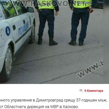
0 Коментара
нното управление в Димитровград срещу 37-годишен мъж,
от Областната дирекция на МВР в Хасково.