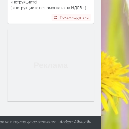
инструкциите!
( инструкциите не помогнаха на НДСВ :-)
Покажи друг виц
ак не е трудно да се запомнят. - Алберт Айнщайн