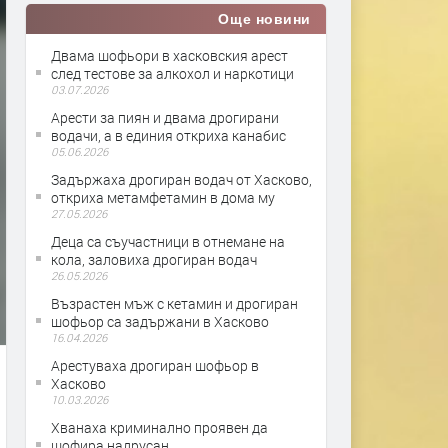
Още новини
Двама шофьори в хасковския арест
след тестове за алкохол и наркотици
03.07.2026
Арести за пиян и двама дрогирани
водачи, а в единия откриха канабис
05.06.2026
Задържаха дрогиран водач от Хасково,
откриха метамфетамин в дома му
27.05.2026
Деца са съучастници в отнемане на
кола, заловиха дрогиран водач
26.05.2026
Възрастен мъж с кетамин и дрогиран
шофьор са задържани в Хасково
16.04.2026
Арестуваха дрогиран шофьор в
Хасково
10.03.2026
Хванаха криминално проявен да
шофира надрусан