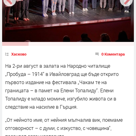
Хасково
0 Коментара
На 2-ри август в залата на Народно читалище
„Пробуда – 1914“ в Ивайловград ще бъде открито
първото издание на фестивала „Чакам те на
границата – в памет на Елени Топалиду“. Елени
Топалиду е младо момиче, изгубило живота си в
следствие на насилие в Гърция.
„От нейното име, от нейния мълчалив вик, поемаме
отговорност – с думи, с изкуство, с човещина“,