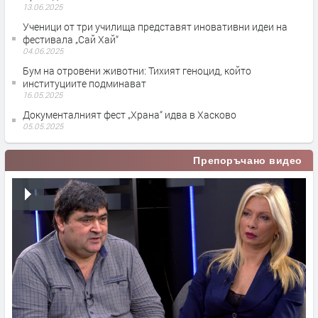
13.06.2025
Ученици от три училища представят иновативни идеи на
фестивала „Сай Хай“
04.06.2025
Бум на отровени животни: Тихият геноцид, който
институциите подминават
16.05.2025
Документалният фест „Храна“ идва в Хасково
05.05.2025
Препоръчано видео