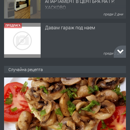
преди 2 дни
ПРЕДЛАГА
№4120 Магазин/Офис под наем в кв.
Любен Каравелов, Хасково-близо до
градската градина!
преди 2 дни
Случайна рецепта
ПРЕДЛАГА
ПРОСТОРЕН ТРИСТАЕН
АПАРТАМЕНТ В НОВА СГРАДА КВ.
КУБА
преди 2 дни
ПРЕДЛАГА
Продавам парцел в гр. Хасково кв.
Хисаря до ток, вода,канализация,
асфалт 0889 537 426