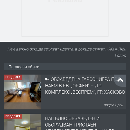
Не е важно откъде тръгват идеите, а докъде стигат. - Жан-Люк
ПРЕДЛАГА
🔑 ОБЗАВЕДЕНА ГАРСОНИЕРА ПОД
Годар
НАЕМ В КВ. „ОРФЕЙ“ – ДО
КОМПЛЕКС „ВЕСПРЕМ“, ГР. ХАСКОВО
Последни обяви
преди 1 ден
ПРЕДЛАГА
НАПЪЛНО ОБЗАВЕДЕН И
ОБОРУДВАН ТРИСТАЕН
АПАРТАМЕНТ В ЦЕНТЪРА НА ГР.
ХАСКОВО
преди 2 дни
ПРЕДЛАГА
Давам гараж под наем