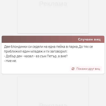
Случаен виц
Две блондинки си седели на една пейка в парка.До тях се
приближил един младеж и ги заговорил:
- Добър ден - казал - аз съм Петър, а вие?
- Ние не.
Покажи друг виц