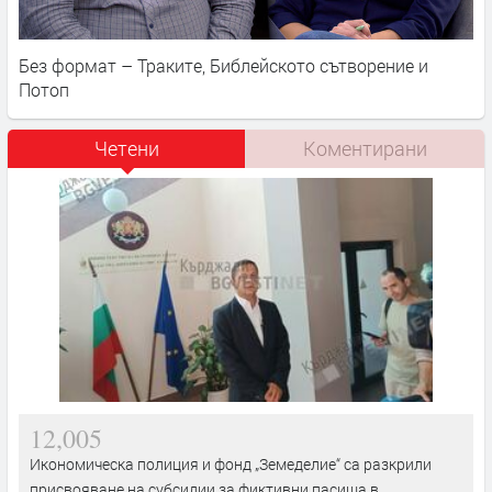
Без формат – Траките, Библейското сътворение и
Потоп
Четени
Коментирани
12,005
Икономическа полиция и фонд „Земеделие“ са разкрили
присвояване на субсидии за фиктивни пасища в