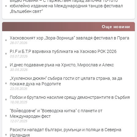
Видео Новини – С тържествен парад започна 10-тото
юбилейно издание на Международния танцов фестивал
„Вълшебен свят“
Още новини
Хасковският хор „Зора-Зорница“ завладя фестивал в Прага
28.07.2026
P.I.F и Б.Т.Р взривиха публиката на Хасково РОК 2026
05.07.2026
И днес подаваме ръка на Христо, Мирослав и Алекс
30.05.2026
„Хухленски дюкян“ събира гости от цялата страна, за да
покаже духа на Родопите
23.05.2026
Побои и брутално насилие срещу демонстрантите в Сърбия
18.08.2025
"Войводовче" и "Воеводска китка" с плакети от
Международен фест
12.07.2025
Расисти нападат българи, румънци и поляци в Северна
Ирландия