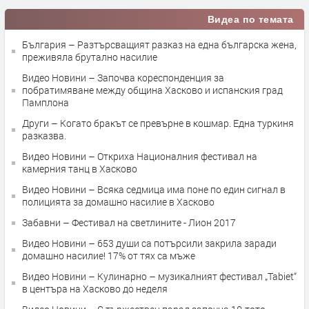
Видеа по темата
България – Разтърсващият разказ на една българска жена,
преживяла брутално насилие
Видео Новини – Започва кореспонденция за
побратимяване между община Хасково и испанския град
Памплона
Други – Когато бракът се превърне в кошмар. Една туркиня
разказва.
Видео Новини – Откриха Националния фестивал на
камерния танц в Хасково
Видео Новини – Всяка седмица има поне по един сигнал в
полицията за домашно насилие в Хасково
Забавни – Фестивал на светлините - Лион 2017
Видео Новини – 653 души са потърсили закрила заради
домашно насилие! 17% от тях са мъже
Видео Новини – Кулинарно – музикалният фестивал „Tabiet“
в центъра на Хасково до неделя