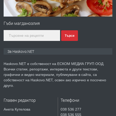
преди 2 дни
ПРЕДЛАГА
СГЛОБЯВАНЕ НА МЕБЕЛИ.
Гъби магданозлия
Търси
преди 2 дни
За Haskovo.NET
ПРЕДЛАГА
№4119 Едностаен обзаведен
апартамент под наем в кв.
Haskovo.NET е собственост на ЕСКОМ МЕДИА ГРУП ООД.
Училищни, гр. Хасково.
Всички статии, репортажи, интервюта и други текстови,
графични и видео материали, публикувани в сайта, са
собственост на Haskovo.NET, освен ако изрично е посочено
преди 3 дни
друго.
ПРЕДЛАГА
Къртене на бетон! Събаряне на
сгради!
Главен редактор
Телефони
Анета Кутелова
038 536 277
038 536 555
преди 3 дни