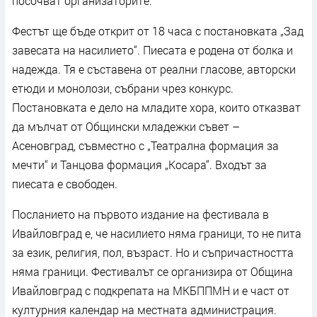
посочват организаторите.
Фестът ще бъде открит от 18 часа с постановката „Зад
завесата на насилието“. Пиесата е родена от болка и
надежда. Тя е съставена от реални гласове, авторски
етюди и монолози, събрани чрез конкурс.
Постановката е дело на младите хора, които отказват
да мълчат от Общински младежки съвет –
Асеновград, съвместно с „Театрална формация за
мечти“ и Танцова формация „Косара“. Входът за
пиесата е свободен.
Посланието на първото издание на фестивала в
Ивайловград е, че насилието няма граници, то не пита
за език, религия, пол, възраст. Но и съпричастността
няма граници. Фестивалът се организира от Община
Ивайловград с подкрепата на МКБППМН и е част от
културния календар на местната администрация.