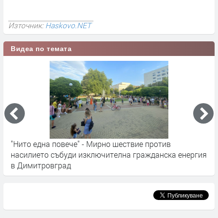
Източник:
Haskovo.NET
Видеа по темата
Разтърсващият разказ на една българска жена,
енергия
преживяла брутално насилие