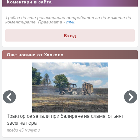
Коментари в сайта
Трябва да сте регистриран потребител за да можете да
коментирате. Правилата -
тук
.
Вход
Още новини от Хасково
а, огънят
Вярващи в Хасково посрещнаха Преображен
Господне с освещаване на първото грозде
преди 2 часа