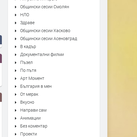
Общински сесии Смолян
НЛО
Здраве
Общински сесии Хасково
Общински сесии Асеновград
В кадър
Документални филми
Пъзел
По пътя
Арт Момент
България в мен
От мерак
Вкусно
Направи сам
Анимации
Без коментар
Проекти