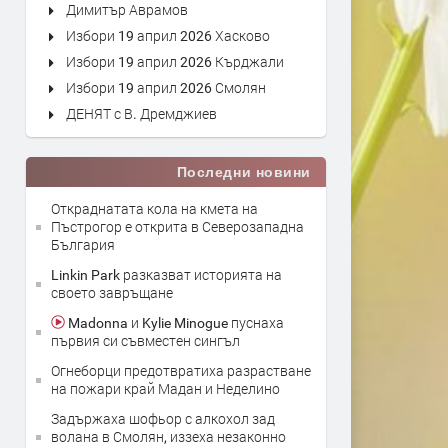
Димитър Аврамов
Избори 19 април 2026 Хасково
Избори 19 април 2026 Кърджали
Избори 19 април 2026 Смолян
ДЕНЯТ с В. Дремджиев
Последни новини
Откраднатата кола на кмета на
Пъстрогор е открита в Северозападна
България
Linkin Park разказват историята на
своето завръщане
Madonna и Kylie Minogue пуснаха
първия си съвместен сингъл
Огнеборци предотвратиха разрастване
на пожари край Мадан и Неделино
Задържаха шофьор с алкохол зад
волана в Смолян, иззеха незаконно