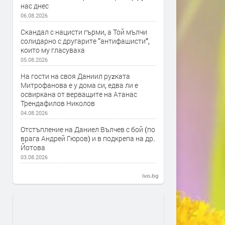
нас днес
06.08.2026
Скандал с нацисти гърми, а Той мълчи
солидарно с другарите “антифашисти”,
които му гласуваха
05.08.2026
На гости на своя Даниил руzката
Митрофанова е у дома си, едва ли е
освиркана от верващите на Атанас
Трендафилов Николов
04.08.2026
Отстъпление на Даниел Вълчев с бой (по
врага Андрей Гюров) и в подкрепа на др.
Йотова
03.08.2026
ivo.bg