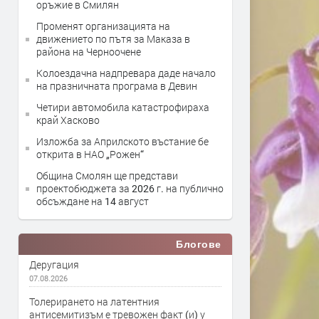
оръжие в Смилян
Променят организацията на
движението по пътя за Маказа в
района на Черноочене
Колоездачна надпревара даде начало
на празничната програма в Девин
Четири автомобила катастрофираха
край Хасково
Изложба за Априлското въстание бе
открита в НАО „Рожен“
Община Смолян ще представи
проектобюджета за 2026 г. на публично
обсъждане на 14 август
Блогове
Деругация
07.08.2026
Толерирането на латентния
антисемитизъм е тревожен факт (и) у