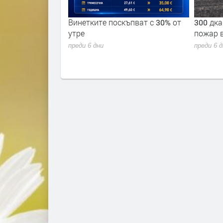
ремериха сили в
Винетките поскъпват с 30% от
300 дка
 академия 2026"
утре
пожар 
преди 6 дни
преди 6 