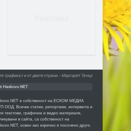
те трафикът и от двете страни. - Маргарет Тачър
а Haskovo.NET
kovo.NET е собственост на ЕСКОМ МЕДИА
П ООД. Всички статии, репортажи, интервюта и
ги текстови, графични и видео материали,
ликувани в сайта, са собственост на
kovo.NET, освен ако изрично е посочено друго.