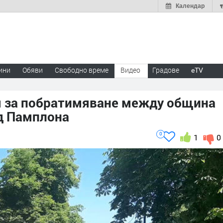
Календар
ини
Обяви
Свободно време
Видео
Градове
eTV
я за побратимяване между община
ад Памплона
0
1
0