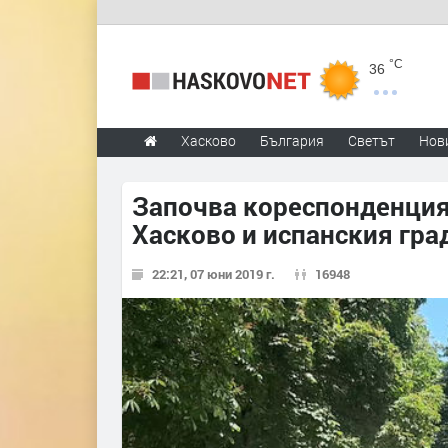
°C
36
Хасково
България
Светът
Нов
Започва кореспонденци
Хасково и испанския гр
22:21, 07 юни 2019 г.
16948