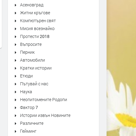
Асеновград
Житни кръгове
Първо издание на „Записки по
Оставиха в ареста трима
българските въстания“ от 1892
мъже, обвинени в побой 
Компютърен свят
г. може да се види в архива на
спасител. Роднините им
Мисия всезнайко
Кърджали
окупираха съда
Протести 2018
преди 6 дни
преди 1 седмица
Въпросите
Перник
Автомобили
Кратки истории
Етюди
Пътувай с нас
Наука
Неопитомените Родопи
Фактор 7
Истории извън Новините
Различните
Гейминг