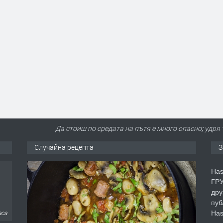
Да стоиш по средата на пътя е много опасно; удря 
Случайна рецепта
З
Has
ГРУ
дру
пуб
Has
аса