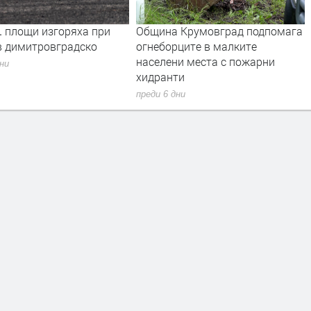
. площи изгоряха при
Община Крумовград подпомага
в димитровградско
огнеборците в малките
населени места с пожарни
дни
хидранти
преди 6 дни