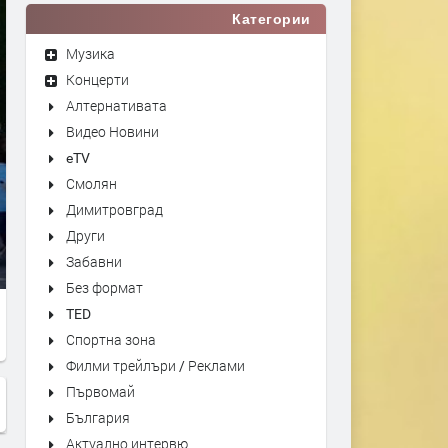
Категории
Музика
Концерти
Алтернативата
Видео Новини
eTV
Смолян
Димитровград
Други
Забавни
Без формат
TED
Спортна зона
Филми трейлъри / Реклами
Първомай
България
Актуално интервю