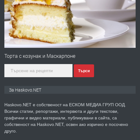
Давам гараж под наем
преди 4 дни
ПРЕДЛАГА
№4120 Магазин/Офис под наем в кв.
Любен Каравелов, Хасково-близо до
Торта с козунак и Маскарпоне
градската градина!
Търси
преди 4 дни
ПРЕДЛАГА
ПРОСТОРЕН ТРИСТАЕН
За Haskovo.NET
АПАРТАМЕНТ В НОВА СГРАДА КВ.
КУБА
Haskovo.NET е собственост на ЕСКОМ МЕДИА ГРУП ООД.
Всички статии, репортажи, интервюта и други текстови,
преди 5 дни
графични и видео материали, публикувани в сайта, са
собственост на Haskovo.NET, освен ако изрично е посочено
ПРЕДЛАГА
Продавам парцел в гр. Хасково кв.
друго.
Хисаря до ток, вода,канализация,