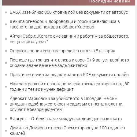
Последни новини
БАБХ иззе близо 800 кг овча лой без документи от автобус
8 екипа огнеборци, доброволци и горски се включиха в
гасенето на два пожара в област Хасково
Айтен Сабри: „Когато сме единни и работим за обществото,
нещата се случват“
Откриха ловния сезон за прелетен дивеч в България
Последен ден за цените в лева и евро: От 9 август двойното
обозначаване вече не е задължително
Практичен начин за редактиране на PDF документи онлайн
Най-застрашени от западнонилска треска са хората над 60
години и тези с имунен дефицит
Адвокат Марковски за убийството в Пловдив: Не съм
виждал подобна жестокост и садизъм от непълнолетни,
случаят е безпрецедентен
8 август – Отбелязваме международния ден на котката
Димитър Демиров от село Срем отпразнува 100-годишен
юбилей