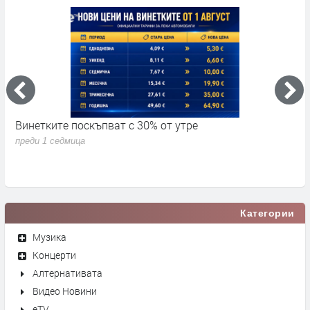
Винетките поскъпват с 30% от утре
3
д
преди 1 седмица
п
Категории
Музика
Концерти
Алтернативата
Видео Новини
eTV