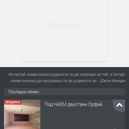
Не питай, какво може родината ти да направи за теб, а питай,
какво можеш да направиш ти за родината си. - Джон Кенеди
Последни обяви
ПРЕДЛАГА
Под НАЕМ двустаен Орфей