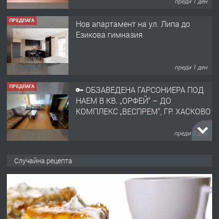
преди 1 ден
ПРЕДЛАГА
Нов апартамент на ул. Липа до
Езикова гимназия
преди 1 ден
ПРЕДЛАГА
🔑 ОБЗАВЕДЕНА ГАРСОНИЕРА ПОД
НАЕМ В КВ. „ОРФЕЙ“ – ДО
КОМПЛЕКС „ВЕСПРЕМ“, ГР. ХАСКОВО
преди 3 дни
ПРЕДЛАГА
НАПЪЛНО ОБЗАВЕДЕН И
Случайна рецепта
ОБОРУДВАН ТРИСТАЕН
АПАРТАМЕНТ В ЦЕНТЪРА НА ГР.
ХАСКОВО
преди 4 дни
ПРЕДЛАГА