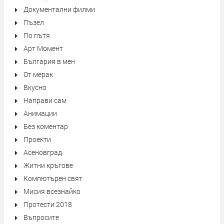
Документални филми
Пъзел
По пътя
Арт Момент
България в мен
От мерак
Вкусно
Направи сам
Анимации
Без коментар
Проекти
Асеновград
Житни кръгове
Компютърен свят
Мисия всезнайко
Протести 2018
Въпросите