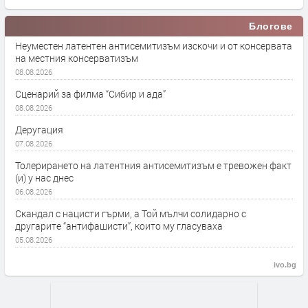
Блогове
Неуместен латентен антисемитизъм изскочи и от консервата
на местния консерватизъм
08.08.2026
Сценарий за филма “Сибир и ада”
08.08.2026
Деругация
07.08.2026
Толерирането на латентния антисемитизъм е тревожен факт
(и) у нас днес
06.08.2026
Скандал с нацисти гърми, а Той мълчи солидарно с
другарите “антифашисти”, които му гласуваха
05.08.2026
ivo.bg