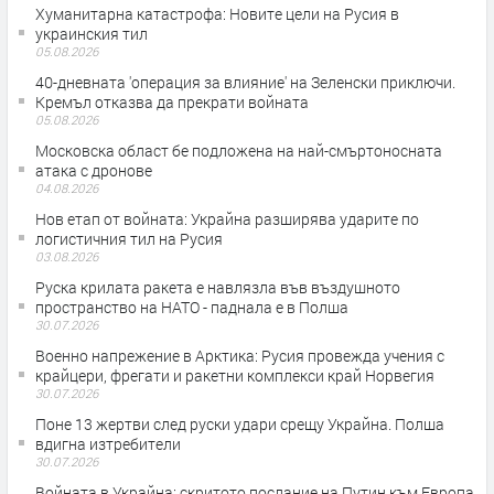
Хуманитарна катастрофа: Новите цели на Русия в
украинския тил
05.08.2026
40-дневната 'операция за влияние' на Зеленски приключи.
Кремъл отказва да прекрати войната
05.08.2026
Московска област бе подложена на най-смъртоносната
атака с дронове
04.08.2026
Нов етап от войната: Украйна разширява ударите по
логистичния тил на Русия
03.08.2026
Руска крилата ракета е навлязла във въздушното
пространство на НАТО - паднала е в Полша
30.07.2026
Военно напрежение в Арктика: Русия провежда учения с
крайцери, фрегати и ракетни комплекси край Норвегия
30.07.2026
Поне 13 жертви след руски удари срещу Украйна. Полша
вдигна изтребители
30.07.2026
Войната в Украйна: скритото послание на Путин към Европа