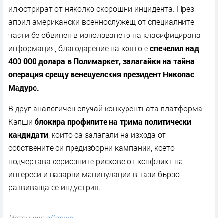
илюстрират от няколко скорошни инцидента. През
април американски военнослужещ от специалните
части бе обвинен в използването на класифицирана
информация, благодарение на която е
спечелил над
400 000 долара в Полимаркет, залагайки на тайна
операция срещу венецуелския президент Николас
Мадуро.
В друг аналогичен случай конкурентната платформа
Калши
блокира профилите на трима политически
кандидати
, които са залагали на изхода от
собствените си предизборни кампании, което
подчертава сериозните рискове от конфликт на
интереси и пазарни манипулации в тази бързо
развиваща се индустрия.
Източник:
offnews