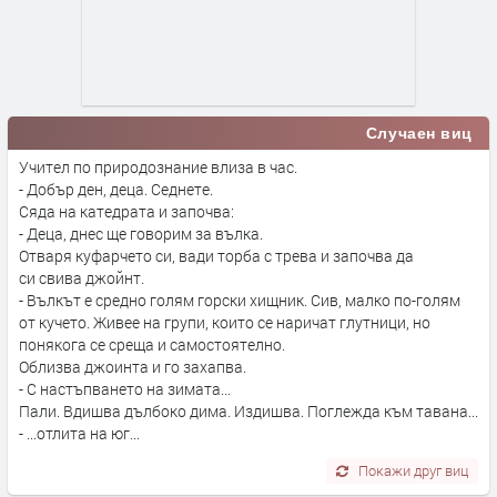
Случаен виц
Учител по природознание влиза в час.
- Добър ден, деца. Седнете.
Сяда на катедрата и започва:
- Деца, днес ще говорим за вълка.
Отваря куфарчето си, вади торба с трева и започва да
си свива джойнт.
- Вълкът е средно голям горски хищник. Сив, малко по-голям
от кучето. Живее на групи, които се наричат глутници, но
понякога се среща и самостоятелно.
Облизва джоинта и го захапва.
- С настъпването на зимата...
Пали. Вдишва дълбоко дима. Издишва. Поглежда към тавана...
- ...отлита на юг...
Покажи друг виц