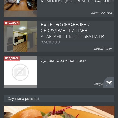
КОМПЛЕКС „ВЕСПРЕМ“, ГР. ХАСКОВО
преди 22 часа
ПРЕДЛАГА
НАПЪЛНО ОБЗАВЕДЕН И
ОБОРУДВАН ТРИСТАЕН
АПАРТАМЕНТ В ЦЕНТЪРА НА ГР.
ХАСКОВО
преди 1 ден
ПРЕДЛАГА
Давам гараж под наем
преди 1 ден
ПРЕДЛАГА
№4120 Магазин/Офис под наем в кв.
Случайна рецепта
Любен Каравелов, Хасково-близо до
градската градина!