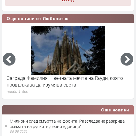
Още новини от Любопитно
Саграда Фамилия – вечната мечта на Гауди, която
К
продължава да изумява света
п
преди 1 ден
п
Още новини
Милиони след смъртта на фронта: Разследване разкрива
схемата на руските „черни вдовици“
05.08.2026