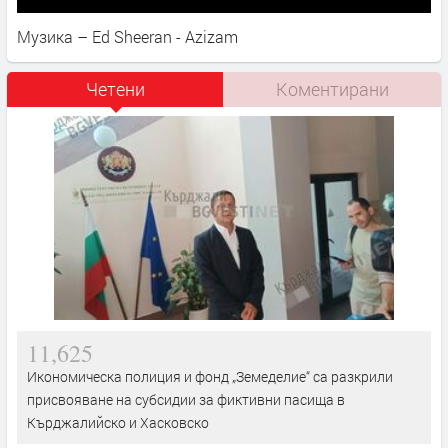
Музика – Ed Sheeran - Azizam
Четени
Коментирани
11,625
Икономическа полиция и фонд „Земеделие“ са разкрили
присвояване на субсидии за фиктивни пасища в
Кърджалийско и Хасковско