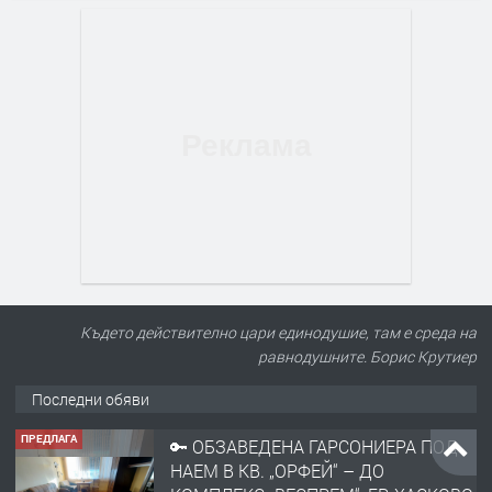
Където действително цари единодушие, там е среда на
равнодушните. Борис Крутиер
Последни обяви
ПРЕДЛАГА
🔑 ОБЗАВЕДЕНА ГАРСОНИЕРА ПОД
НАЕМ В КВ. „ОРФЕЙ“ – ДО