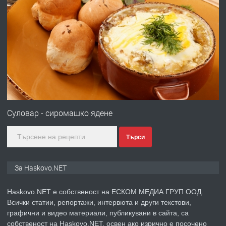
преди 2 дни
ПРЕДЛАГА
ПРОСТОРЕН ТРИСТАЕН
АПАРТАМЕНТ В НОВА СГРАДА КВ.
КУБА
преди 2 дни
ПРЕДЛАГА
Продавам парцел в гр. Хасково кв.
Хисаря до ток, вода,канализация,
Суловар - сиромашко ядене
асфалт 0889 537 426
Търси
преди 2 дни
ПРЕДЛАГА
СГЛОБЯВАНЕ НА МЕБЕЛИ.
За Haskovo.NET
Haskovo.NET е собственост на ЕСКОМ МЕДИА ГРУП ООД.
Всички статии, репортажи, интервюта и други текстови,
преди 2 дни
графични и видео материали, публикувани в сайта, са
собственост на Haskovo.NET, освен ако изрично е посочено