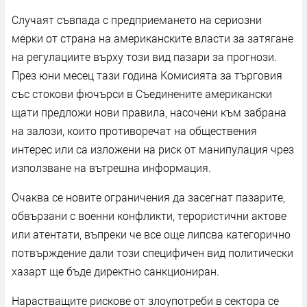
Случаят съвпада с предприемането на сериозни
мерки от страна на американските власти за затягане
на регулациите върху този вид пазари за прогнози.
През юни месец тази година Комисията за търговия
със стокови фючърси в Съединените американски
щати предложи нови правила, насочени към забрана
на залози, които противоречат на обществения
интерес или са изложени на риск от манипулация чрез
използване на вътрешна информация.
Очаква се новите ограничения да засегнат пазарите,
обвързани с военни конфликти, терористични актове
или атентати, въпреки че все още липсва категорично
потвърждение дали този специфичен вид политически
хазарт ще бъде директно санкциониран.
Нарастващите рискове от злоупотреби в сектора се