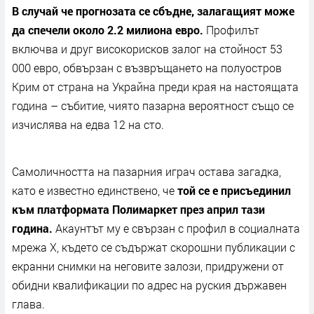
В случай че прогнозата се сбъдне, залагащият може
да спечели около 2.2 милиона евро.
Профилът
включва и друг високорисков залог на стойност 53
000 евро, обвързан с възвръщането на полуостров
Крим от страна на Украйна преди края на настоящата
година – събитие, чиято пазарна вероятност също се
изчислява на едва 12 на сто.
Самоличността на пазарния играч остава загадка,
като е известно единствено, че
той се е присъединил
към платформата Полимаркет през април тази
година.
Акаунтът му е свързан с профил в социалната
мрежа Х, където се съдържат скорошни публикации с
екранни снимки на неговите залози, придружени от
обидни квалификации по адрес на руския държавен
глава.