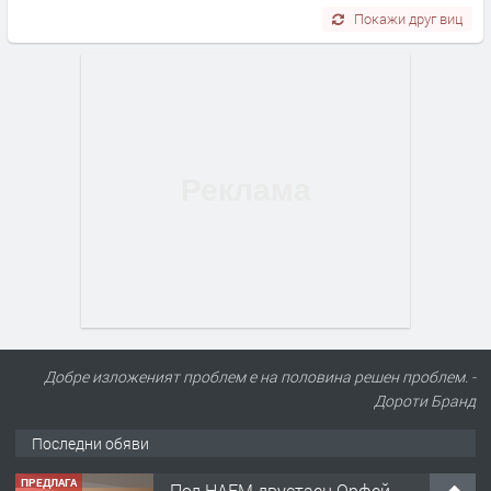
Покажи друг виц
Добре изложеният проблем е на половина решен проблем. -
Дороти Бранд
Последни обяви
ПРЕДЛАГА
Под НАЕМ двустаен Орфей