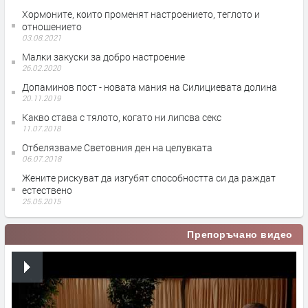
Хормоните, които променят настроението, теглото и
отношението
03.08.2021
Малки закуски за добро настроение
26.02.2020
Допаминов пост - новата мания на Силициевата долина
20.11.2019
Какво става с тялото, когато ни липсва секс
11.07.2018
Отбелязваме Световния ден на целувката
06.07.2018
Жените рискуват да изгубят способността си да раждат
естествено
25.05.2015
Препоръчано видео