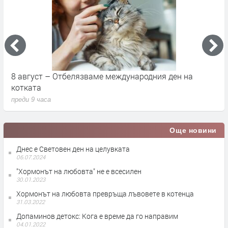
8 август – Отбелязваме международния ден на
С
котката
п
преди 9 часа
п
Още новини
Днес е Световен ден на целувката
06.07.2024
"Хормонът на любовта" не е всесилен
30.01.2023
Хормонът на любовта превръща лъвовете в котенца
31.03.2022
Допаминов детокс: Кога е време да го направим
04.01.2022