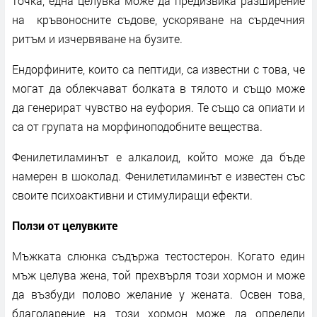
точка, една целувка може да предизвика разширение
на кръвоносните съдове, ускоряване на сърдечния
ритъм и изчервяване на бузите.
Ендорфините, които са пептиди, са известни с това, че
могат да облекчават болката в тялото и също може
да генерират чувство на еуфория. Те също са опиати и
са от групата на морфиноподобните вещества.
Фенилетиламинът е алкалоид, който може да бъде
намерен в шоколад. Фенилетиламинът е известен със
своите психоактивни и стимулиращи ефекти.
Ползи от целувките
Мъжката слюнка съдържа тестостерон. Когато един
мъж целува жена, той прехвърля този хормон и може
да възбуди полово желание у жената. Освен това,
благодарение на този хормон може да определи