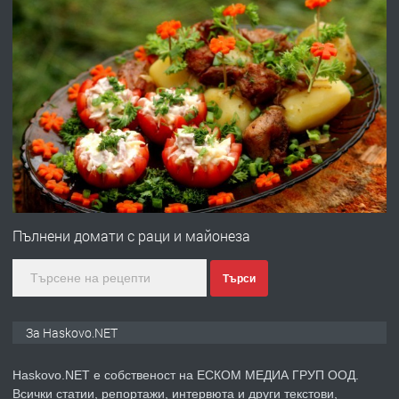
АПАРТАМЕНТ В ЦЕНТЪРА НА ГР.
ХАСКОВО
преди 4 дни
ПРЕДЛАГА
Давам гараж под наем
преди 4 дни
ПРЕДЛАГА
№4120 Магазин/Офис под наем в кв.
Любен Каравелов, Хасково-близо до
Пълнени домати с раци и майонеза
градската градина!
Търси
преди 4 дни
ПРЕДЛАГА
ПРОСТОРЕН ТРИСТАЕН
За Haskovo.NET
АПАРТАМЕНТ В НОВА СГРАДА КВ.
КУБА
Haskovo.NET е собственост на ЕСКОМ МЕДИА ГРУП ООД.
Всички статии, репортажи, интервюта и други текстови,