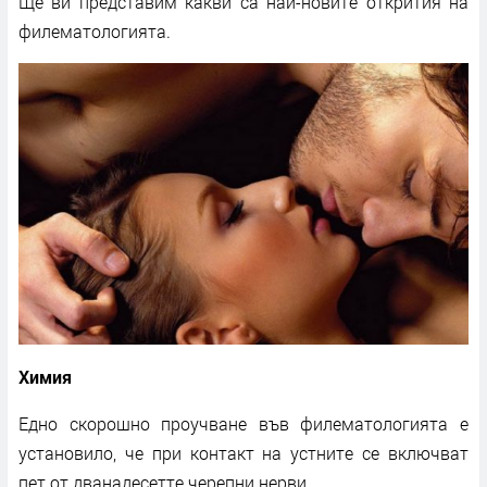
Ще ви представим какви са най-новите открития на
филематологията.
Химия
Едно скорошно проучване във филематологията е
установило, че при контакт на устните се включват
пет от дванадесетте черепни нерви.