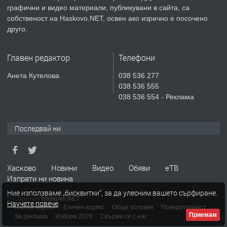
преди 5 дни
графични и видео материали, публикувани в сайта, са
собственост на Haskovo.NET, освен ако изрично е посочено
ПРЕДЛАГА
Продавам парцел в гр. Хасково кв.
друго.
Хисаря до ток, вода,канализация,
асфалт 0889 537 426
Главен редактор
Телефони
преди 5 дни
Анета Кутелова
038 536 277
038 536 555
ПРЕДЛАГА
СГЛОБЯВАНЕ НА МЕБЕЛИ.
038 536 554 - Реклама
Последвай ни
преди 5 дни
ПРЕДЛАГА
№4119 Едностаен обзаведен
Хасково
Новини
Видео
Обяви
еТВ
апартамент под наем в кв.
Изпрати ни новина
Училищни, гр. Хасково.
Ние използваме „бисквитки“, за да улесним вашето сърфиране.
© Copyright
Haskovo.NET
Научете повече
.
преди 5 дни
Пълна версия
Етичен кодекс
Общи условия
Поверителност
Приемам
За реклама
Избори 2026
Свържи се с нас