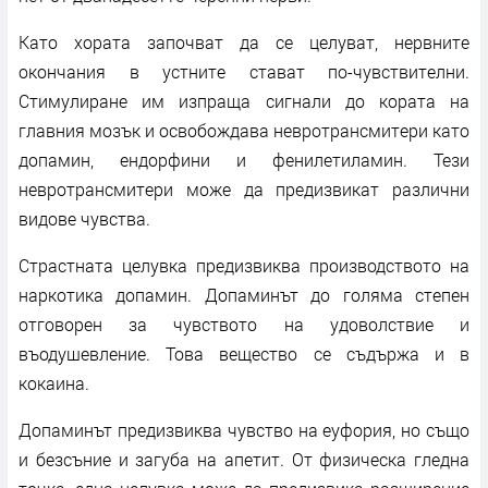
Като хората започват да се целуват, нервните
окончания в устните стават по-чувствителни.
Стимулиране им изпраща сигнали до кората на
главния мозък и освобождава невротрансмитери като
допамин, ендорфини и фенилетиламин. Тези
невротрансмитери може да предизвикат различни
видове чувства.
Страстната целувка предизвиква производството на
наркотика допамин. Допаминът до голяма степен
отговорен за чувството на удоволствие и
въодушевление. Това вещество се съдържа и в
кокаина.
Допаминът предизвиква чувство на еуфория, но също
и безсъние и загуба на апетит. От физическа гледна