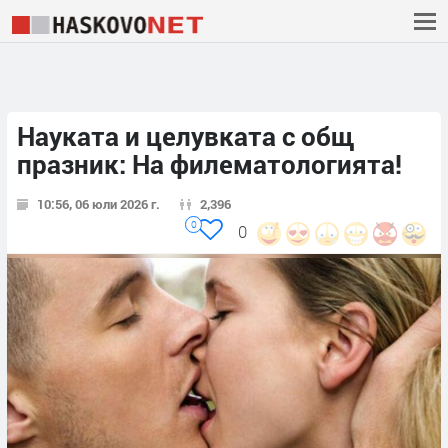
Науката и целувката с общ
празник: На филематологията!
10:56, 06 юли 2026 г.
2,396
0
0