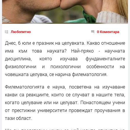
Любопитно
0 Коментара
Днес, 6 юли е празник на целувката. Какво отношение
има към това науката? Най-пряко - научната
дисциплина, която изучава фундаменталните
физиологични и психологични особенности на
човешката целувка, се нарича филематология.
Филематологията е наука, посветена на изучаване
какви са реакциите, които се случват в нашите тела,
когато целуваме или ни целуват. Понастоящем учени
от престижни университети провеждат проучвания в
тази област.