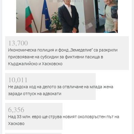
13,700
Икономическа полиция и фонд „Земеделие“ са разкрили
присвояване на субсидии за фиктивни пасища в
Кърджалийско и Хасковско
10,011
Не дадоха ход на делото за отвличане на млада жена
заради отпуск на адвокати
6,356
Над 33 млн. евро ще струва новият околовръстен път на
Хасково