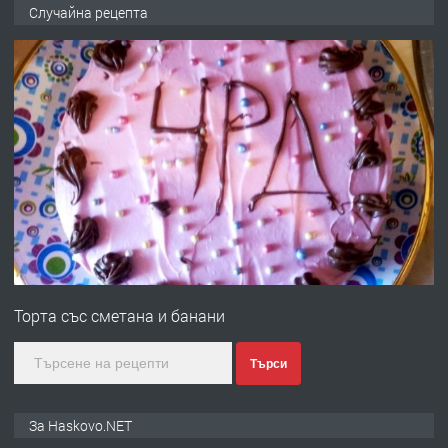
НАПЪЛНО ОБЗАВЕДЕН И
Случайна рецепта
ОБОРУДВАН ТРИСТАЕН
АПАРТАМЕНТ В ЦЕНТЪРА НА ГР.
ХАСКОВО
преди 4 дни
ПРЕДЛАГА
Давам гараж под наем
преди 4 дни
ПРЕДЛАГА
№4120 Магазин/Офис под наем в кв.
Любен Каравелов, Хасково-близо до
Торта със сметана и банани
градската градина!
преди 4 дни
Търси
ПРЕДЛАГА
ПРОСТОРЕН ТРИСТАЕН
За Haskovo.NET
АПАРТАМЕНТ В НОВА СГРАДА КВ.