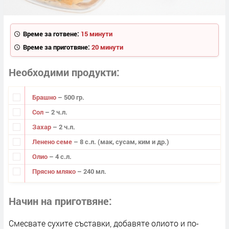
Време за готвене:
15 минути
Време за приготвяне:
20 минути
Необходими продукти
Брашно
– 500 гр.
Сол
– 2 ч.л.
Захар
– 2 ч.л.
Ленено семе
– 8 с.л. (мак, сусам, ким и др.)
Олио
– 4 с.л.
Прясно мляко
– 240 мл.
Начин на приготвяне
Смесвате сухите съставки, добавяте олиото и по-