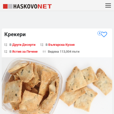
Крекери
0
В
Други Десерти
В
Българска Кухня
В
Ястия за Печене
Видяна 113,004 пъти