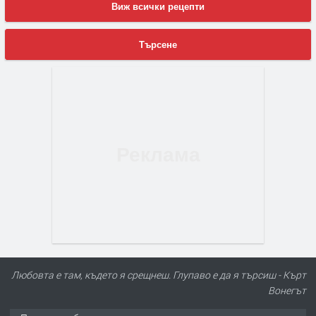
Виж всички рецепти
Търсене
Любовта е там, където я срещнеш. Глупаво е да я търсиш - Кърт
Вонегът