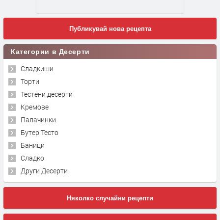
Публикувай нова рецепта
Категории в Десерти
Сладкиши
Торти
Тестени десерти
Кремове
Палачинки
Бутер Тесто
Баници
Сладко
Други Десерти
Няколко случайни рецепти