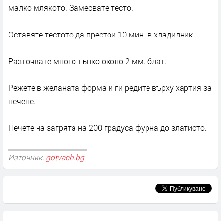
малко млякото. Замесвате тесто.
Оставяте тестото да престои 10 мин. в хладилник.
Разточвате много тънко около 2 мм. блат.
Режете в желаната форма и ги редите върху хартия за
печене.
Печете на загрята на 200 градуса фурна до златисто.
Източник:
gotvach.bg