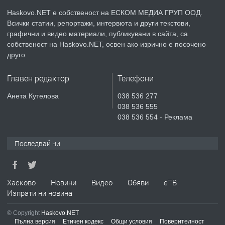
КУБА
Haskovo.NET е собственост на ЕСКОМ МЕДИА ГРУП ООД.
Всички статии, репортажи, интервюта и други текстови,
преди 5 дни
графични и видео материали, публикувани в сайта, са
собственост на Haskovo.NET, освен ако изрично е посочено
ПРЕДЛАГА
Продавам парцел в гр. Хасково кв.
друго.
Хисаря до ток, вода,канализация,
асфалт 0889 537 426
Главен редактор
Телефони
преди 5 дни
Анета Кутелова
038 536 277
038 536 555
ПРЕДЛАГА
СГЛОБЯВАНЕ НА МЕБЕЛИ.
038 536 554 - Реклама
Последвай ни
преди 5 дни
ПРЕДЛАГА
Хасково
Новини
Видео
Обяви
еТВ
№4119 Едностаен обзаведен
Изпрати ни новина
апартамент под наем в кв.
Училищни, гр. Хасково.
© Copyright
Haskovo.NET
Пълна версия
Етичен кодекс
Общи условия
Поверителност