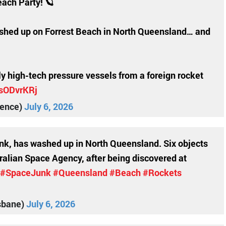
ach Party! 🪐
ashed up on Forrest Beach in North Queensland… and
ly high-tech pressure vessels from a foreign rocket
bsODvrKRj
ience)
July 6, 2026
unk, has washed up in North Queensland. Six objects
alian Space Agency, after being discovered at
#SpaceJunk
#Queensland
#Beach
#Rockets
sbane)
July 6, 2026