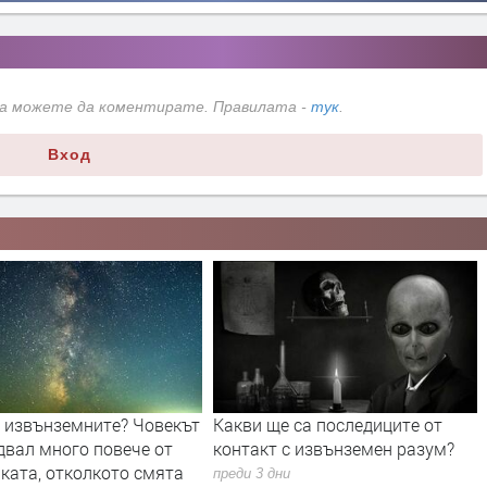
да можете да коментирате. Правилата -
тук
.
Вход
Какви ще са последиците от
Единственото пълно слъ
контакт с извънземен разум?
затъмнение за 2026 г. щ
и през Европа и малко в
преди 3 дни