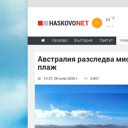
°C
33
Хасково
България
Светът
Нов
Австралия разследва мис
плаж
15:27, 06 юли 2026 г.
2,807