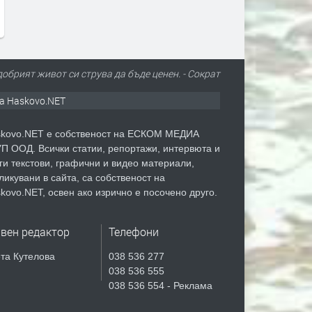
преди 1 седмица
добрият живот си струва да бъде ценен. - Сократ
а Haskovo.NET
kovo.NET е собственост на ЕСКОМ МЕДИА
П ООД. Всички статии, репортажи, интервюта и
ги текстови, графични и видео материали,
ликувани в сайта, са собственост на
kovo.NET, освен ако изрично е посочено друго.
авен редактор
Телефони
та Кутелова
038 536 277
038 536 555
038 536 554 - Реклама