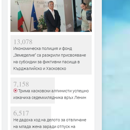
13,078
Икономическа полиция и фонд
„Земеделие“ са разкрили присвояване
на субсидии за фиктивни пасища в
Кърджалийско и Хасковско
7,158
Трима хасковски алпинисти успешно
изкачиха седемхилядника връх Ленин
6,517
Не дадоха ход на делото за отвличане
на млада жена заради отпуск на