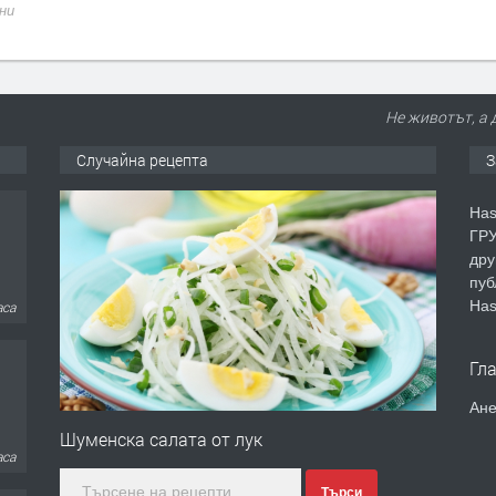
България
преди 1 седмица
Не животът, а 
Случайна рецепта
З
Has
ГРУ
аса
дру
пуб
Has
Гл
аса
Ане
Шуменска салата от лук
Търси