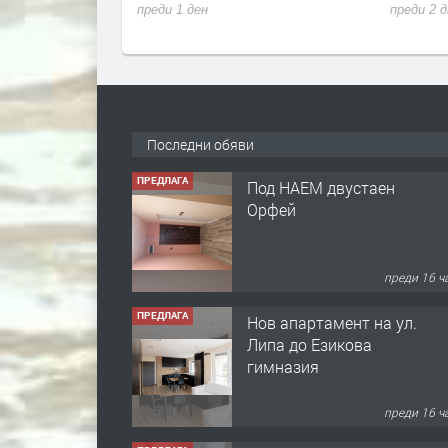
 ден
преди 2 дни
ПРЕДЛАГА
Под НАЕМ двустаен
Последни обяви
Орфей
преди 16 ч
ПРЕДЛАГА
Нов апартамент на ул.
Липа до Езикова
гимназия
преди 16 ч
ПРЕДЛАГА
🔑 ОБЗАВЕДЕНА
ГАРСОНИЕРА ПОД
НАЕМ В КВ. „ОРФЕЙ“ –