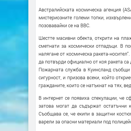
Австралийската космическа агенция (AS
мистериозните големи топки, изхвърлени 
позовавайки се на BBC.
Шестте масивни обекта, открити на пла
сметнати за космически отпадъци. В по
налягане от космическа ракета-носител“.
да потвърди официално от коя ракета са 
Пожарната служба в Куинсланд съобщи в
сигурност, и призова всеки, който откри
гражданите, които се натъкнат на тях, ве
В интернет се появиха спекулации, че с
затова могат да съдържат остатъчни к
Съобщава се, че екипи в защитни костю
варели за опасни материали под полицей