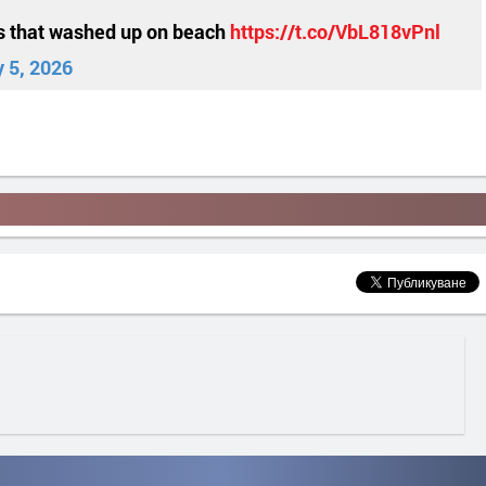
ls that washed up on beach
https://t.co/VbL818vPnl
y 5, 2026