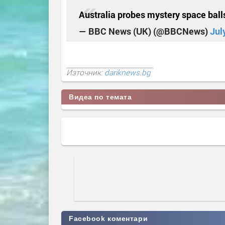
Australia probes mystery space bal
— BBC News (UK) (@BBCNews)
Jul
Източник:
dariknews.bg
Видеа по темата
Facebook коментари