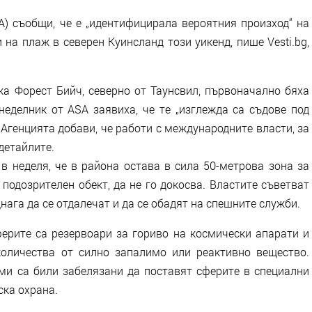
A) съобщи, че е „идентифицирала вероятния произход“ на
на плаж в северен Куинсланд този уикенд, пише Vesti.bg,
жа Форест Бийч, северно от Таунсвил, първоначално бяха
неделник от ASA заявиха, че те „изглежда са съдове под
 Агенцията добави, че работи с международните власти, за
детайлите.
 неделя, че в района остава в сила 50-метрова зона за
е подозрителен обект, да не го докосва. Властите съветват
днага да се отдалечат и да се обадят на спешните служби.
ферите са резервоари за гориво на космически апарати и
оличества от силно запалимо или реактивно вещество.
ми са били забелязани да поставят сферите в специални
ска охрана.