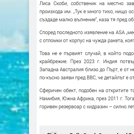
Лиса Скоби, собственик на местно зав
произхода им. „Тук е много тихо, нищо о
създаде малко вълнение“, каза тя пред о
Според последното изявление на ASA „ме
с отломки от корпус на чужда ракета, ко
Това не е първият случай, в който под
крайбрежие. През 2023 г. Индия потвъ
Западна Австралия близо до Пърт, е от н
по-късно заяви пред BBC, че детайлът е о
Сферичен обект, подобен на откритите т
Намибия, Южна Африка, през 2011 г. Тога
горивен резервоар с хидразин – силно ле