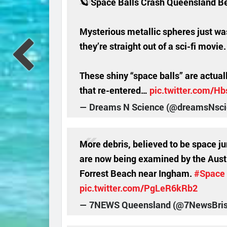
🪐 Space Balls Crash Queensland Be
Mysterious metallic spheres just w
they’re straight out of a sci-fi movie.
These shiny “space balls” are actual
that re-entered…
pic.twitter.com/H
— Dreams N Science (@dreamsNsc
More debris, believed to be space j
are now being examined by the Austr
Forrest Beach near Ingham.
#Space
pic.twitter.com/PgLeR6kRb2
— 7NEWS Queensland (@7NewsBri