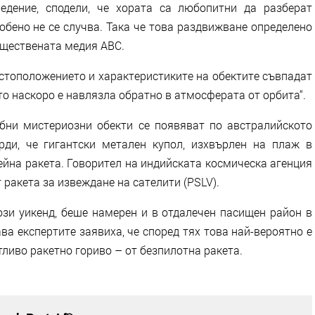
едение, сподели, че хората са любопитни да разберат
собено не се случва. Така че това раздвижване определено
бществената медия ABC.
стоположението и характеристиките на обектите съвпадат
ято наскоро е навлязла обратно в атмосферата от орбита“.
обни мистериозни обекти се появяват по австралийското
рди, че гигантски метален купол, изхвърлен на плаж в
ейна ракета. Говорител на индийската космическа агенция
т ракета за извеждане на сателити (PSLV).
ози уикенд, беше намерен и в отдалечен пасищен район в
ва експертите заявиха, че според тях това най-вероятно е
тливо ракетно гориво – от безпилотна ракета.