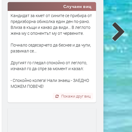
Случаен виц
Кандидат за кмет от сините се прибира от
предизборна обиколка един ден по-рано.
Влиза в къщи и какво да види... В леглото
жена му с опонентът му от червените.
Почнало седесарчето да беснее и да чупи,
развикал се...
Другият го гледал спокойно от леглото,
изчакал го да спре за момент и казал:
- Спокойно колега! Нали знаеш - ЗАЕДНО
МОЖЕМ ПОВЕЧЕ!
Покажи друг виц