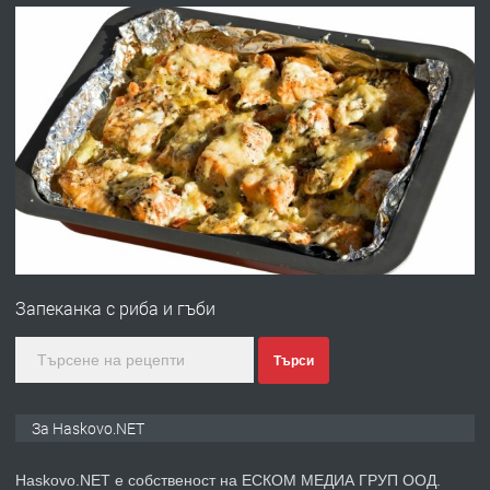
АПАРТАМЕНТ В ЦЕНТЪРА НА ГР.
ХАСКОВО
преди 2 дни
ПРЕДЛАГА
Давам гараж под наем
преди 2 дни
ПРЕДЛАГА
№4120 Магазин/Офис под наем в кв.
Любен Каравелов, Хасково-близо до
Запеканка с риба и гъби
градската градина!
преди 2 дни
Търси
ПРЕДЛАГА
ПРОСТОРЕН ТРИСТАЕН
За Haskovo.NET
АПАРТАМЕНТ В НОВА СГРАДА КВ.
КУБА
Haskovo.NET е собственост на ЕСКОМ МЕДИА ГРУП ООД.