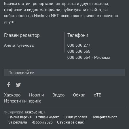
Всички статии, репортажи, интервюта и други текстови,
преди 3 дни
графични и видео материали, публикувани в сайта, са
собственост на Haskovo.NET, освен ако изрично е посочено
ПРЕДЛАГА
Продавам парцел в гр. Хасково кв.
друго.
Хисаря до ток, вода,канализация,
асфалт 0889 537 426
Главен редактор
Телефони
преди 3 дни
Анета Кутелова
038 536 277
038 536 555
ПРЕДЛАГА
СГЛОБЯВАНЕ НА МЕБЕЛИ.
038 536 554 - Реклама
Последвай ни
преди 3 дни
ПРЕДЛАГА
Хасково
Новини
Видео
Обяви
еТВ
№4119 Едностаен обзаведен
Изпрати ни новина
апартамент под наем в кв.
Училищни, гр. Хасково.
© Copyright
Haskovo.NET
Пълна версия
Етичен кодекс
Общи условия
Поверителност
преди 3 дни
За реклама
Избори 2026
Свържи се с нас