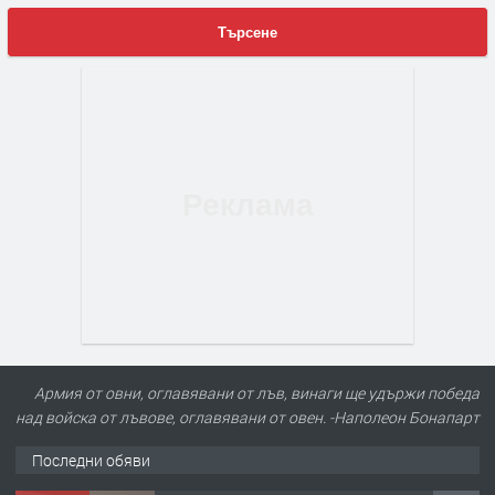
Търсене
Армия от овни, оглавявани от лъв, винаги ще удържи победа
над войска от лъвове, оглавявани от овен. -Наполеон Бонапарт
Последни обяви