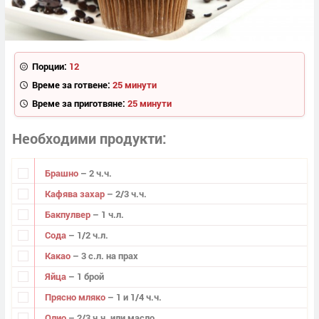
Порции:
12
Време за готвене:
25 минути
Време за приготвяне:
25 минути
Необходими продукти
Брашно
– 2 ч.ч.
Кафява захар
– 2/3 ч.ч.
Бакпулвер
– 1 ч.л.
Сода
– 1/2 ч.л.
Какао
– 3 с.л. на прах
Яйца
– 1 брой
Прясно мляко
– 1 и 1/4 ч.ч.
Олио
– 2/3 ч.ч. или масло