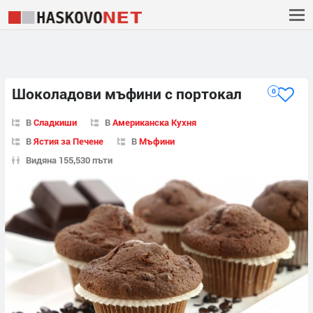
Шоколадови мъфини с портокал
0
В
Сладкиши
В
Американска Кухня
В
Ястия за Печене
В
Мъфини
Видяна 155,530 пъти