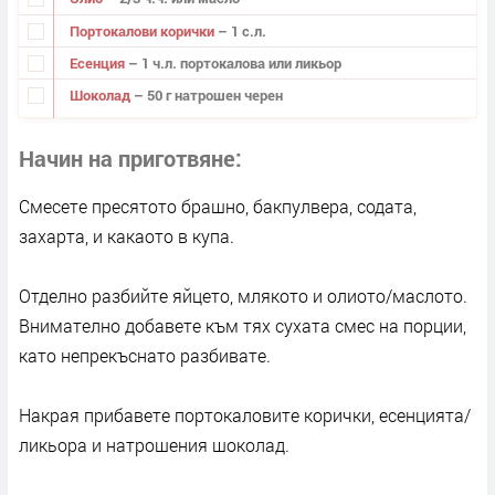
Портокалови корички
– 1 с.л.
Есенция
– 1 ч.л. портокалова или ликьор
Шоколад
– 50 г натрошен черен
Начин на приготвяне
Смесете пресятото брашно, бакпулвера, содата,
захарта, и какаото в купа.
Отделно разбийте яйцето, млякото и олиото/маслото.
Внимателно добавете към тях сухата смес на порции,
като непрекъснато разбивате.
Накрая прибавете портокаловите корички, есенцията/
ликьора и натрошения шоколад.