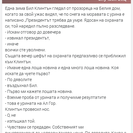
Една зима Бил Клинтън гледал от прозореца на Белия дом,
когато за свой ужас видял, че по снега на моравата с урина е
написано „Президентът трябва да умре. Ядосан на охраната
си, той наредил пълно разследване.
- Искам отговор до довечера
- извикал президентът,
- иначе
всички сте уволнени.
Същата вечер шефът на охраната предпазливо се приближил
към Клинтън.
- Имаме една лоша новина и една много лоша новина. Коя
искате да чуете първо?
- По дяволите
- въздъхнал Бил.
- Първо ми кажете лошата новина.
- Взехме проба от урината и получихме резултатите
- това е урината на Ал Гор.
Клинтън провесил нос.
- О, не
- изпъшкал той.
- Чувствам се предаден. Собственият ми
вицепрезидент да направи такова нещо. По дяволите. Каква е