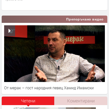
п
Препоръчано видео
От мерак – гост народния певец Хамид Имамски
Четени
Коментирани