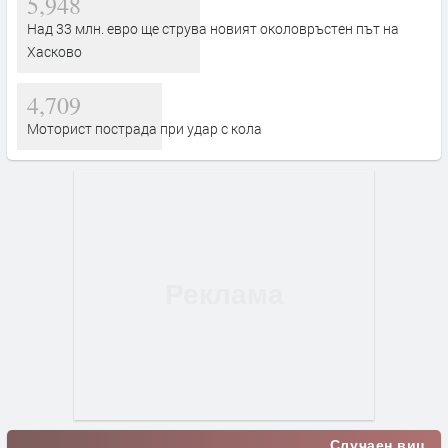
5,948
Над 33 млн. евро ще струва новият околовръстен път на
Хасково
4,709
Моторист пострада при удар с кола
Случаен виц