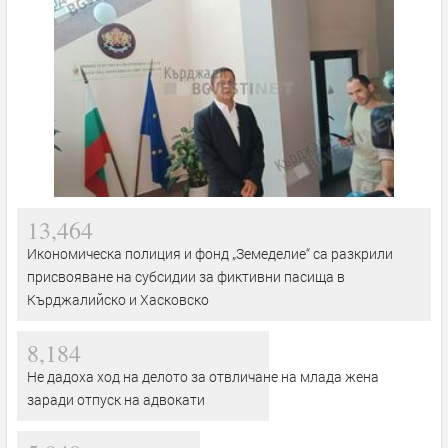
13,464
Икономическа полиция и фонд „Земеделие“ са разкрили
присвояване на субсидии за фиктивни пасища в
Кърджалийско и Хасковско
8,184
Не дадоха ход на делото за отвличане на млада жена
заради отпуск на адвокати