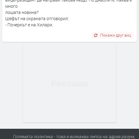
много
лошата новина?
Шефът на охраната отговорил:
- Почеркът е на Хилари.
Покажи друг виц
Голямата политика - това е всякаква липса на здрав разум,