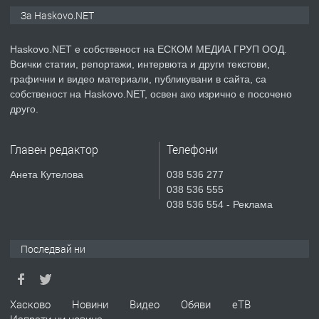
ПРЕДЛАГА
ПРОСТОРЕН ТРИСТАЕН
За Haskovo.NET
АПАРТАМЕНТ В НОВА СГРАДА КВ.
КУБА
Haskovo.NET е собственост на ЕСКОМ МЕДИА ГРУП ООД.
Всички статии, репортажи, интервюта и други текстови,
преди 4 дни
графични и видео материали, публикувани в сайта, са
собственост на Haskovo.NET, освен ако изрично е посочено
ПРЕДЛАГА
Продавам парцел в гр. Хасково кв.
друго.
Хисаря до ток, вода,канализация,
асфалт 0889 537 426
Главен редактор
Телефони
преди 4 дни
Анета Кутелова
038 536 277
038 536 555
ПРЕДЛАГА
СГЛОБЯВАНЕ НА МЕБЕЛИ.
038 536 554 - Реклама
Последвай ни
преди 4 дни
ПРЕДЛАГА
№4119 Едностаен обзаведен
Хасково
Новини
Видео
Обяви
еТВ
апартамент под наем в кв.
Изпрати ни новина