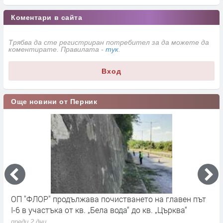
Коментари в сайта
Трябва да сте регистриран потребител за да можете да
коментирате. Правилата -
тук
.
Вход
Още новини от Перник
ОП "ФЛОР" продължава почистването на главен път
О
I-6 в участъка от кв. „Бела вода“ до кв. „Църква“
п
с
преди 2 дни