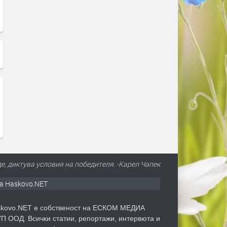
де, диктува условия на победителя. -Карел Чапек
а Haskovo.NET
kovo.NET е собственост на ЕСКОМ МЕДИА
П ООД. Всички статии, репортажи, интервюта и