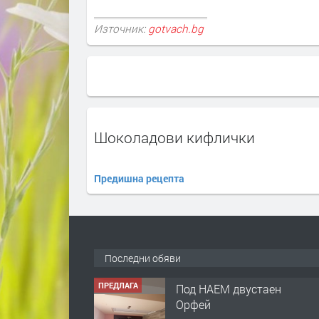
Източник:
gotvach.bg
Шоколадови кифлички
Предишна рецепта
Последни обяви
ПРЕДЛАГА
Под НАЕМ двустаен
Орфей