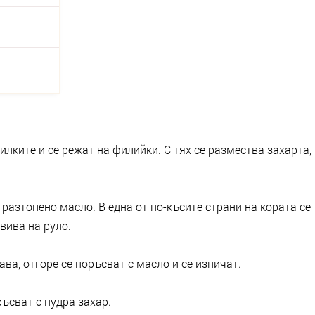
илките и се режат на филийки. С тях се размества захарта,
с разтопено масло. В една от по-късите страни на кората се
вива на руло.
ва, отгоре се поръсват с масло и се изпичат.
ъсват с пудра захар.