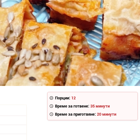
Порции:
12
Време за готвене:
35 минути
Време за приготвяне:
20 минути