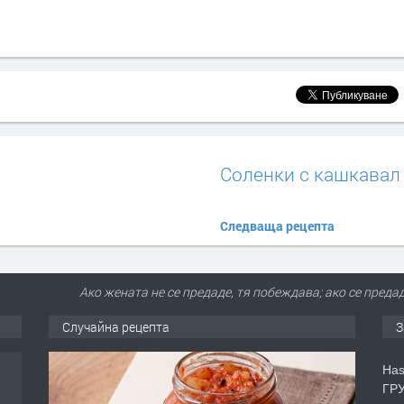
Соленки с кашкавал
Следваща рецепта
Ако жената не се предаде, тя побеждава; ако се преда
Случайна рецепта
З
Has
ГРУ