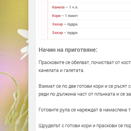
Канела
– 1 ч.л.
Кори
– 1 пакет
Захар
– пудра
Захар
– пудра
Начин на приготвяне
Прасковите се обелват, почистват от кост
канелата и галетата.
Взимат се по две готови кори и се ръсят 
реди по дължина част от плънката и се за
Готовите рула се нареждат в намаслена та
Щруделът с готови кори и праскови се пор