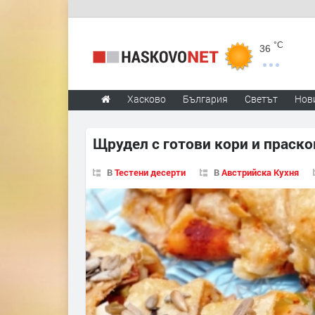
°C
36
Хасково
България
Светът
Нов
Щрудел с готови кори и праско
В
Тестени десерти
В
Австрийска Кухня