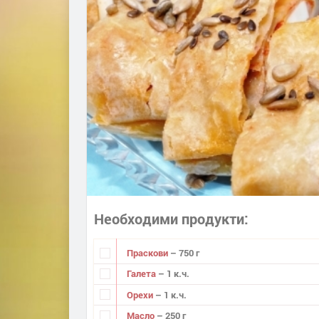
Необходими продукти
Праскови
– 750 г
Галета
– 1 к.ч.
Орехи
– 1 к.ч.
Масло
– 250 г