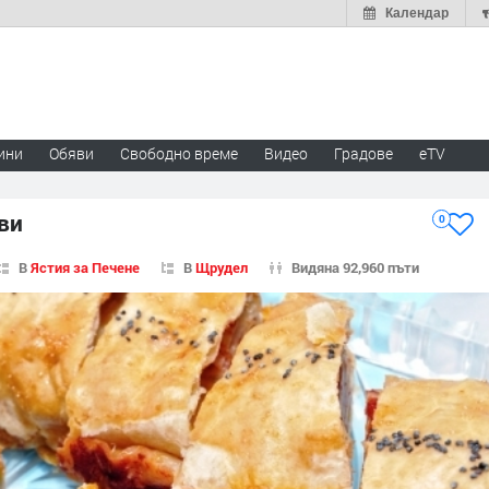
Календар
ини
Обяви
Свободно време
Видео
Градове
eTV
ви
0
В
Ястия за Печене
В
Щрудел
Видяна 92,960 пъти