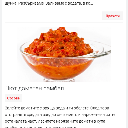
шунка. Разбъркваме. Заливаме с водата, в ко...
Прочети
Лют доматен самбал
Сосове
Залейте доматите с вряща вода и ги обелете. След това
отстранете средата заедно със семето и нарежете на ситно
останалата част. Изсипете нарязаните домати в купа,
прибавете солта, чилито, соевия сос и...