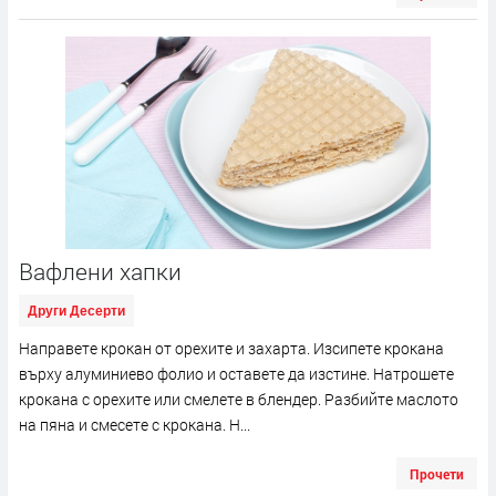
Вафлени хапки
Други Десерти
Направете крокан от орехите и захарта. Изсипете крокана
върху алуминиево фолио и оставете да изстине. Натрошете
крокана с орехите или смелете в блендер. Разбийте маслото
на пяна и смесете с крокана. Н...
Прочети