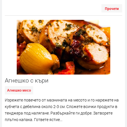
Прочети
Агнешко с къри
Агнешко месо
Изрежете повечето от мазнината на месото и го нарежете на
кубчета с дебелина около 2-3 см. Сложете всички продукти в
тенджера под налягане. Разбъркайте ги добре. Затворете
плътно капака. Гответе ястие...