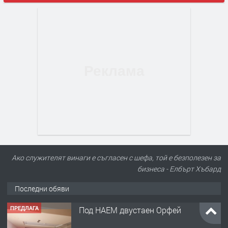
ПРЕДЛАГА
Под НАЕМ двустаен Орфей
Ако служителят винаги е съгласен с шефа, той е безполезен за
бизнеса - Елбърт Хъбард
преди 1 ден
Последни обяви
ПРЕДЛАГА
Нов апартамент на ул. Липа до
Езикова гимназия