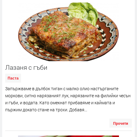
Лазаня с гъби
Паста
Запържваме в дълбок тиган с малко олио настърганите
моркови, ситно нарязаният лук, нарязаните на филийки чесън
и гъби, и водата. Като омекнат прибавяме и каймата и
пържим докато стане на трохи. Добавя...
Прочети