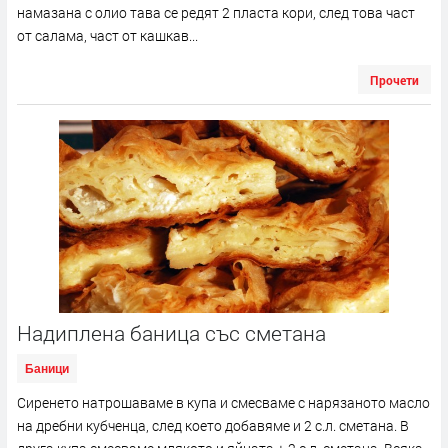
намазана с олио тава се редят 2 пласта кори, след това част
от салама, част от кашкав...
Прочети
Надиплена баница със сметана
Баници
Сиренето натрошаваме в купа и смесваме с нарязаното масло
на дребни кубченца, след което добавяме и 2 с.л. сметана. В