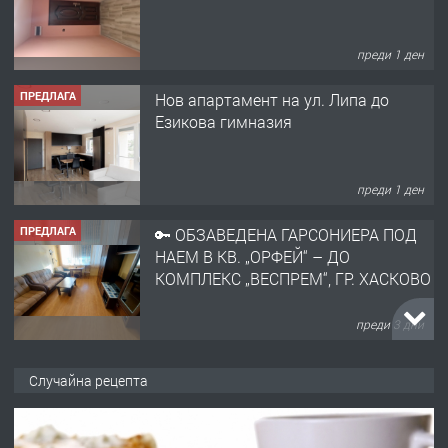
преди 1 ден
ПРЕДЛАГА
🔑 ОБЗАВЕДЕНА ГАРСОНИЕРА ПОД
НАЕМ В КВ. „ОРФЕЙ“ – ДО
КОМПЛЕКС „ВЕСПРЕМ“, ГР. ХАСКОВО
преди 3 дни
ПРЕДЛАГА
НАПЪЛНО ОБЗАВЕДЕН И
ОБОРУДВАН ТРИСТАЕН
АПАРТАМЕНТ В ЦЕНТЪРА НА ГР.
ХАСКОВО
преди 4 дни
ПРЕДЛАГА
Давам гараж под наем
Случайна рецепта