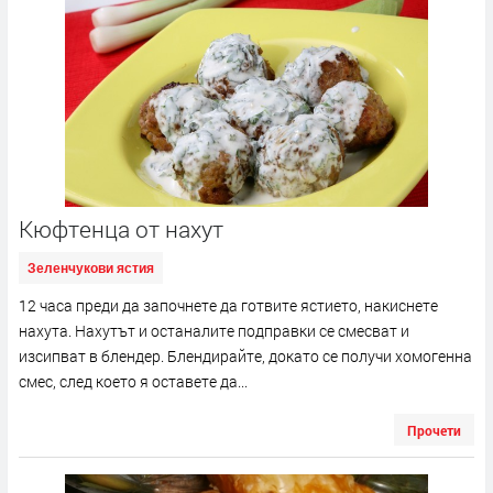
Кюфтенца от нахут
Зеленчукови ястия
12 часа преди да започнете да готвите ястието, накиснете
нахута. Нахутът и останалите подправки се смесват и
изсипват в блендер. Блендирайте, докато се получи хомогенна
смес, след което я оставете да...
Прочети