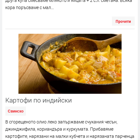
друга купа смесваме млякото и яйцата + 2 с.л. сметана. Всяка
кора поръсваме с мал...
Прочети
Картофи по индийски
Свинско
В сгорещеното олио леко запържваме счукания чесън,
джинджифила, кориандъра и куркумата. Прибавяме
картофите, нарязани на малки кубчета и нарязаната парченца