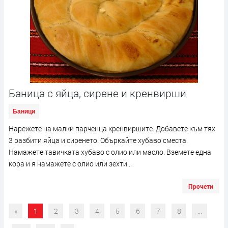
Баница с яйца, сирене и кренвирши
Баници
Нарежете на малки парченца кренвиршите. Добавете към тях
3 разбити яйца и сиренето. Объркайте хубаво сместа.
Намажете тавичката хубаво с олио или масло. Вземете една
кора и я намажете с олио или зехти...
Прочети
«
1
2
3
4
5
6
7
8
...