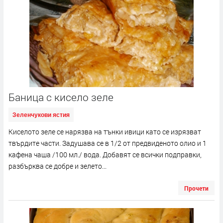
Баница с кисело зеле
Зеленчукови ястия
Киселото зеле се нарязва на тънки ивици като се изрязват
твърдите части. Задушава се в 1/2 от предвиденото олио и 1
кафена чаша /100 мл./ вода. Добавят се всички подправки,
разбърква се добре и зелето...
Прочети