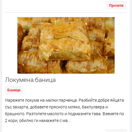
Прочети
Локумена баница
Баници
Нарежете локума на малки парченца. Разбийте добре яйцата
със захарта, добавете прясното мляко, бакпулвера и
брашното. Разтопете маслото и подмазнете тава. Вземете по
2 кори, обилно ги намажете с ма...