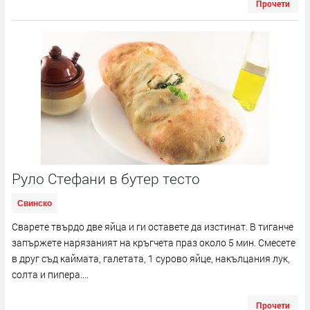
Прочети
Руло Стефани в бутер тесто
Свинско
Сварете твърдо две яйца и ги оставете да изстинат. В тиганче
запържете нарязаният на кръгчета праз около 5 мин. Смесете
в друг съд каймата, галетата, 1 сурово яйце, накълцания лук,
солта и пипера....
Прочети