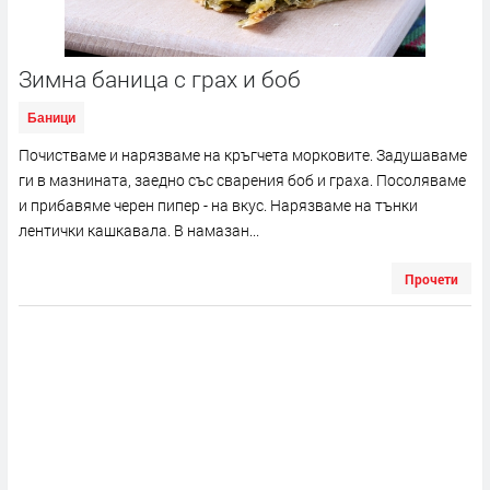
Зимна баница с грах и боб
Баници
Почистваме и нарязваме на кръгчета морковите. Задушаваме
ги в мазнината, заедно със сварения боб и граха. Посоляваме
и прибавяме черен пипер - на вкус. Нарязваме на тънки
лентички кашкавала. В намазан...
Прочети