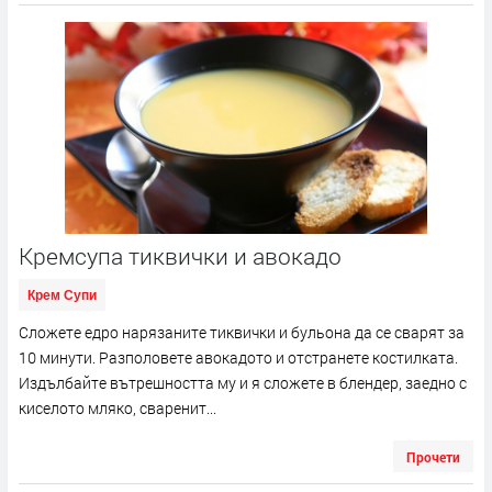
Кремсупа тиквички и авокадо
Крем Супи
Сложете едро нарязаните тиквички и бульона да се сварят за
10 минути. Разполовете авокадото и отстранете костилката.
Издълбайте вътрешността му и я сложете в блендер, заедно с
киселото мляко, сваренит...
Прочети