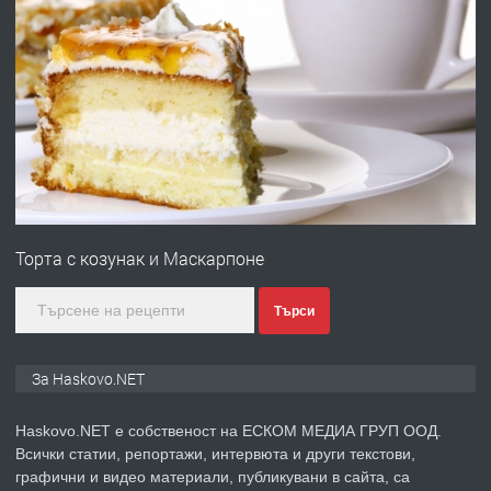
преди 4 дни
ПРЕДЛАГА
№4120 Магазин/Офис под наем в кв.
Любен Каравелов, Хасково-близо до
градската градина!
преди 4 дни
ПРЕДЛАГА
ПРОСТОРЕН ТРИСТАЕН
АПАРТАМЕНТ В НОВА СГРАДА КВ.
Торта с козунак и Маскарпоне
КУБА
преди 5 дни
Търси
ПРЕДЛАГА
Продавам парцел в гр. Хасково кв.
За Haskovo.NET
Хисаря до ток, вода,канализация,
асфалт 0889 537 426
Haskovo.NET е собственост на ЕСКОМ МЕДИА ГРУП ООД.
Всички статии, репортажи, интервюта и други текстови,
преди 5 дни
графични и видео материали, публикувани в сайта, са