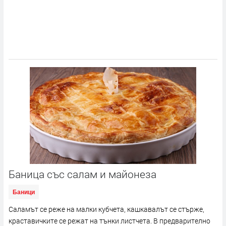
Баница със салам и майонеза
Баници
Саламът се реже на малки кубчета, кашкавалът се стърже,
краставичките се режат на тънки листчета. В предварително