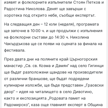
изявят и фолклорните изпълнители Стоян Петков и
Радостина Николова. Денят ще завърши с
хоротека под открито небе, съобщи експертът.
На следващия ден – 12 юли (неделя), програмата
ще започне в 10:00 ч. и ще продължи с изпълнения
на фолклорни състави до 14:30 ч. Николина
Чакърдъкова ще се появи на сцената за финала на
фестивала.
През двата дни на поляните край Църногорския
манастир „Св. св. Козма и Дамян“ над село Гигинци
ще бъдат разположени щандове на производители
от различни браншове, ще бъдат подредени
кулинарни изложби, ще бъде представен „Граовски
двор“ – идея на читалището в село Дивотино,
както и експозицията „Родовата памет на
Радомирско“, каза още главният експерт в Община