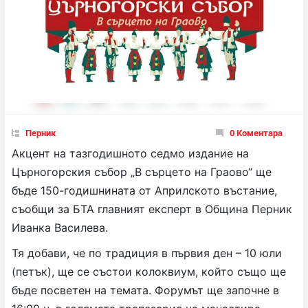
Перник
0 Коментара
Акцент на тазгодишното седмо издание на
Църногорския събор „В сърцето на Граово“ ще
бъде 150-годишнината от Априлското въстание,
съобщи за БТА главният експерт в Община Перник
Иванка Василева.
Тя добави, че по традиция в първия ден – 10 юли
(петък), ще се състои колоквиум, който също ще
бъде посветен на темата. Форумът ще започне в