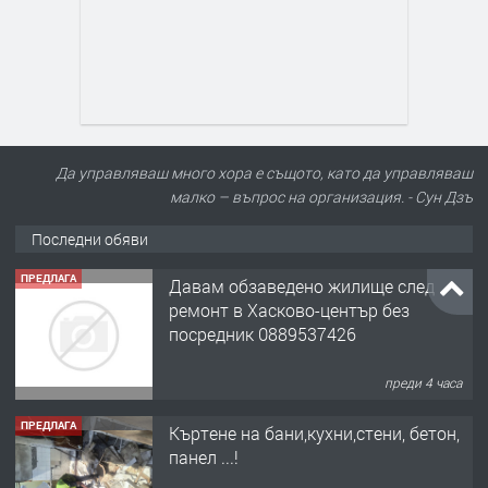
Да управляваш много хора е същото, като да управляваш
малко – въпрос на организация. - Сун Дзъ
Последни обяви
ПРЕДЛАГА
Давам обзаведено жилище след
ремонт в Хасково-център без
посредник 0889537426
преди 4 часа
ПРЕДЛАГА
Къртене на бани,кухни,стени, бетон,
панел ...!