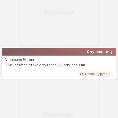
Случаен виц
Старшина Велков:
- Сигналът за атака е три зелени изсвирвания!
Покажи друг виц