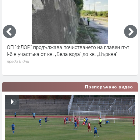
ОП "ФЛОР" продължава почистването на главен път
О
I-6 в участъка от кв. „Бела вода“ до кв. „Църква“
п
с
преди 5 дни
п
Препоръчано видео