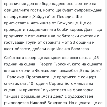
празничния ден ще бъде дадено със шествие на
официалните гости, които ще бъдат съпровождани
от сдружение „Хайдути“ от Пловдив. Ще
присъстват и четниците от Божурище. Ще се
проведат и традиционните борби кореш. Денят ще
продължи с изпълнения на любителски състави и
гостуващи групи от страната – от 23 общини и
шест области, добави още Иванка Василева.
Съботната вечер ще завърши със спектакъла „45
години на сцена – Георги Гьолски“, като на сцената
ще се включи и Фолклорния ансамбъл „Етно фолк“
– Радомир. Програмата ще продължи с концерт-
спектакъла „40 години Сорина Богомилова на
сцена… и приятели“ с участието на фолклорна
танцова формация „Асти денс“ с художествен
ръководител Николай Бояджиев. На сцената ще се