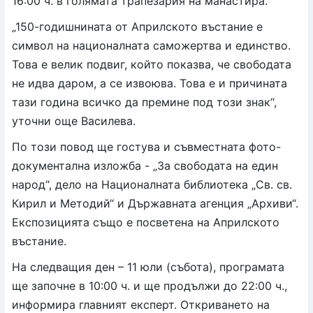
16:00 ч. в голямата трапезария на манастира.
„150-годишнината от Априлското въстание е
символ на националната саможертва и единство.
Това е велик подвиг, който показва, че свободата
не идва даром, а се извоюва. Това е и причината
тази година всичко да премине под този знак“,
уточни още Василева.
По този повод ще гостува и съвместната фото-
документална изложба - „За свободата на един
народ“, дело на Националната библиотека „Св. св.
Кирил и Методий“ и Държавната агенция „Архиви“.
Експозицията също е посветена на Априлското
въстание.
На следващия ден – 11 юли (събота), програмата
ще започне в 10:00 ч. и ще продължи до 22:00 ч.,
информира главният експерт. Откриването на