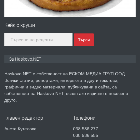
ПРЕДЛАГА
Под НАЕМ двустаен Орфей
Кейк с круши
Търси
преди 3 дни
ПРЕДЛАГА
Нов апартамент на ул. Липа до
За Haskovo.NET
Езикова гимназия
Haskovo.NET е собственост на ЕСКОМ МЕДИА ГРУП ООД.
Всички статии, репортажи, интервюта и други текстови,
преди 3 дни
графични и видео материали, публикувани в сайта, са
собственост на Haskovo.NET, освен ако изрично е посочено
ПРЕДЛАГА
🔑 ОБЗАВЕДЕНА ГАРСОНИЕРА ПОД
друго.
НАЕМ В КВ. „ОРФЕЙ“ – ДО
КОМПЛЕКС „ВЕСПРЕМ“, ГР. ХАСКОВО
Главен редактор
Телефони
преди 5 дни
Анета Кутелова
038 536 277
038 536 555
ПРЕДЛАГА
НАПЪЛНО ОБЗАВЕДЕН И