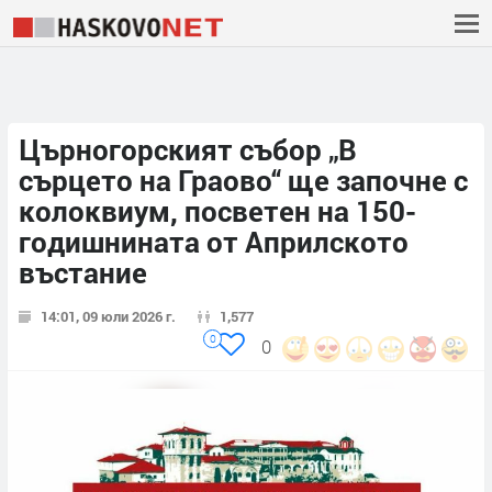
Църногорският събор „В
сърцето на Граово“ ще започне с
колоквиум, посветен на 150-
годишнината от Априлското
въстание
14:01, 09 юли 2026 г.
1,577
0
0