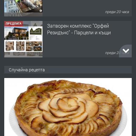
преди 20 часа
ПРЕДЛАГА
Затворен комплекс "Орфей
Резидънс" - Парцели и къщи
преди 20 часа
ПРЕДЛАГА
Продавам парцел в кв. Младежки
Случайна рецепта
хълм в Хасково без посредници 0889
537 426
преди 20 часа
ПРЕДЛАГА
Давам обзаведено жилище за жена
без брокери 0889 537 426
преди 20 часа