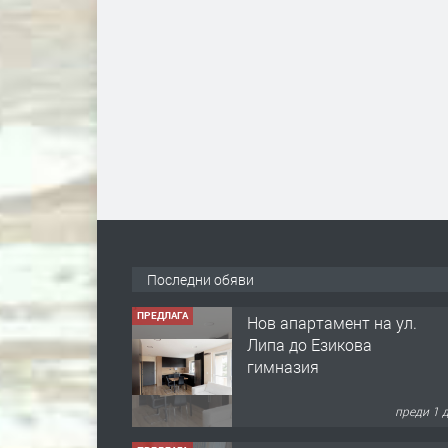
Последни обяви
ПРЕДЛАГА
Нов апартамент на ул.
Липа до Езикова
гимназия
преди 1 