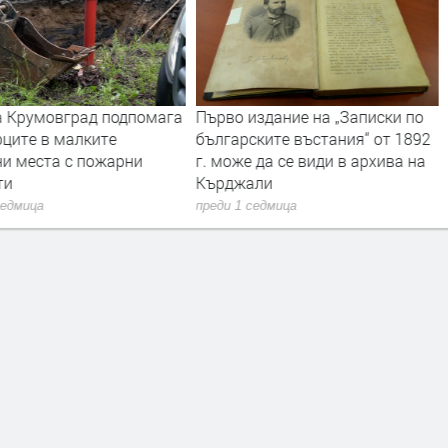
 Крумовград подпомага
Първо издание на „Записки по
рците в малките
българските въстания“ от 1892
ни места с пожарни
г. може да се види в архива на
ти
Кърджали
седмица
преди 1 седмица