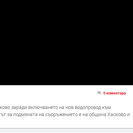
0 коментара
сково заради включването на нов водопровод към
тът за подмяната на съоръжението е на община Хасково и