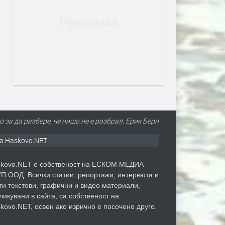
 за да разбере, че нищо не е разбрал. Ерик Берн
а Haskovo.NET
kovo.NET е собственост на ЕСКОМ МЕДИА
П ООД. Всички статии, репортажи, интервюта и
ги текстови, графични и видео материали,
ликувани в сайта, са собственост на
kovo.NET, освен ако изрично е посочено друго.