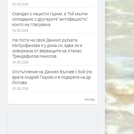
06.08.2026
Скандал с нацисти гърми, а Той мълчи
солидарно с другарите “антифашисти”,
които му гласуваха
05.08.2026
На гости на своя Даниил руzката
Митрофанова е у дома си, едва ли е
освиркана от верващите на Атанас
Трендафилов Николов
04.08.2026
Отстъпление на Даниел Вълчев с бой (по
врага Андрей Гюров) и в подкрепа на др.
Йотова
03.08.2026
ivo.bg