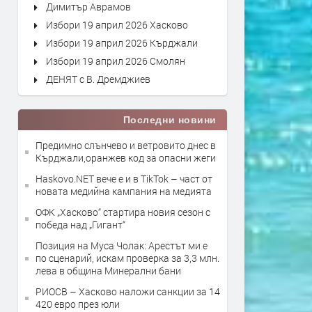
Димитър Аврамов
Избори 19 април 2026 Хасково
Избори 19 април 2026 Кърджали
Избори 19 април 2026 Смолян
ДЕНЯТ с В. Дремджиев
Последни новини
Предимно слънчево и ветровито днес в
Кърджали,оранжев код за опасни жеги
Haskovo.NET вече е и в TikTok – част от
новата медийна кампания на медията
ОФК „Хасково“ стартира новия сезон с
победа над „Гигант“
Позиция на Муса Чолак: Арестът ми е
по сценарий, искам проверка за 3,3 млн.
лева в община Минерални бани
РИОСВ – Хасково наложи санкции за 14
420 евро през юли