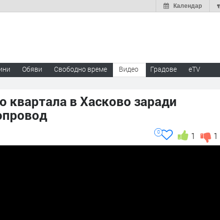
Календар
ини
Обяви
Свободно време
Видео
Градове
eTV
о квартала в Хасково заради
опровод
0
1
1