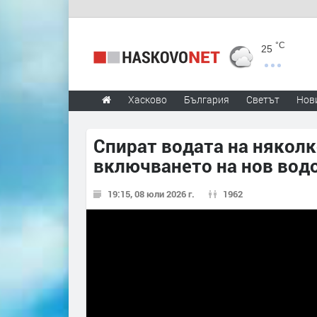
°C
25
Хасково
България
Светът
Нов
Спират водата на няколк
включването на нов вод
19:15, 08 юли 2026 г.
1962