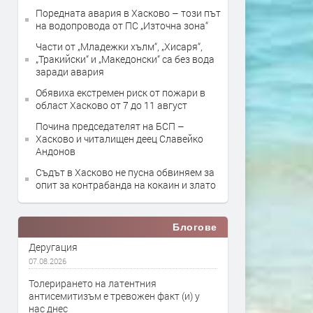
Поредната авария в Хасково – този път
на водопровода от ПС „Източна зона“
Части от „Младежки хълм“, „Хисаря“,
„Тракийски“ и „Македонски“ са без вода
заради авария
Обявиха екстремен риск от пожари в
област Хасково от 7 до 11 август
Почина председателят на БСП –
Хасково и читалищен деец Славейко
Андонов
Съдът в Хасково не пусна обвиняем за
опит за контрабанда на кокаин и злато
Блогове
Деругация
07.08.2026
Толерирането на латентния
антисемитизъм е тревожен факт (и) у
нас днес