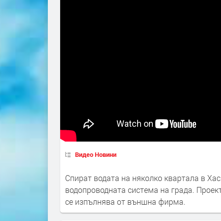
Видео Новини
Спират водата на няколко квартала в Ха
водопроводната система на града. Проек
се изпълнява от външна фирма.