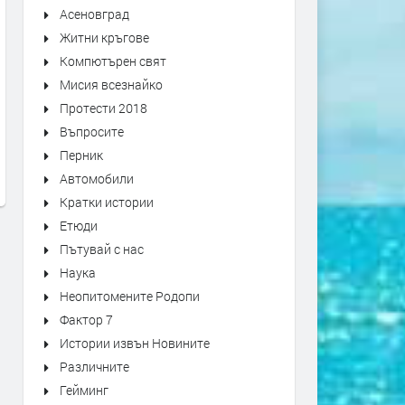
Асеновград
Житни кръгове
Компютърен свят
Мисия всезнайко
Оставиха в ареста тримата
Над 100 деца премериха 
Протести 2018
мъже, обвинени в побой над
„Детска военна академия
Въпросите
спасител. Роднините им
преди 1 седмица
Перник
окупираха съда
Автомобили
преди 1 седмица
Кратки истории
Етюди
Пътувай с нас
Наука
Неопитомените Родопи
Фактор 7
Истории извън Новините
Различните
Гейминг