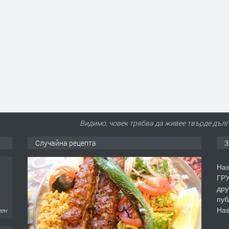
Видимо, човек трябва да живее твърде дълго
Случайна рецепта
З
Has
ГРУ
дру
пуб
Has
ден