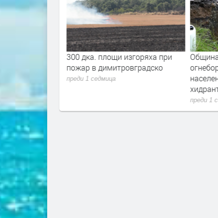
ъпват с 30% от
300 дка. площи изгоряха при
Община
пожар в димитровградско
огнебо
населе
преди 1 седмица
хидран
преди 1 