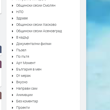
Общински сесии Смолян
НЛО
Здраве
Общински сесии Хасково
Общински сесии Асеновград
В кадър
Документални филми
Пъзел
По пътя
Арт Момент
България в мен
От мерак
Вкусно
Направи сам
Анимации
Без коментар
Проекти