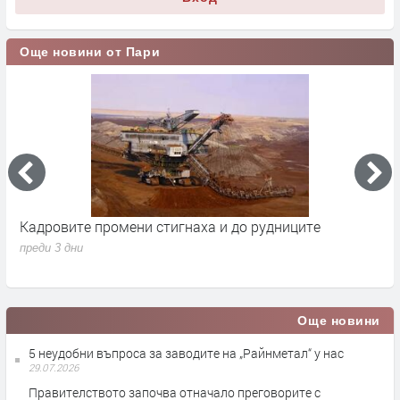
Още новини от Пари
Кадровите промени стигнаха и до рудниците
П
1
преди 3 дни
п
Още новини
5 неудобни въпроса за заводите на „Райнметал“ у нас
29.07.2026
Правителството започва отначало преговорите с