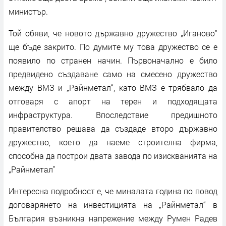
министър.
Той обяви, че новото държавно дружество „Иганово“
ще бъде закрито. По думите му това дружество се е
появило по странен начин. Първоначално е било
предвидено създаване само на смесено дружество
между ВМЗ и „Райнметал“, като ВМЗ е трябвало да
отговаря с апорт на терен и подходящата
инфраструктура. Впоследствие предишното
правителство решава да създаде второ държавно
дружество, което да наеме строителна фирма,
способна да построи двата завода по изискванията на
„Райнметал"
Интересна подробност е, че миналата година по повод
договарянето на инвестицията на „Райнметал“ в
България възникна напрежение между Румен Радев