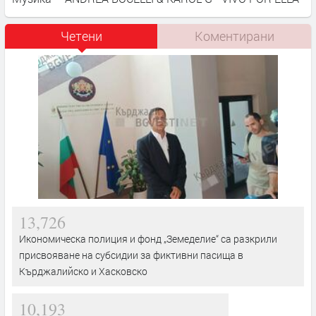
Четени
Коментирани
13,726
Икономическа полиция и фонд „Земеделие“ са разкрили
присвояване на субсидии за фиктивни пасища в
Кърджалийско и Хасковско
10,193