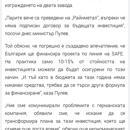
изграждането на двата завода.
„Парите вече са преведени на „Райнметал“, въпреки че
няма подписан договор за бъдещата инвестиция“,
посочи днес министър Пулев.
Той обясни, че погрешно е създадено впечатление, че
България ще финансира проекта по линия на SAFE.
На практика само 10-15% от стойността на
инвестицията можели да бъдат осигурени по този
начин. „И тъй като в бюджета за тази година няма
никакви средства, трябва да се търси друга формула
за финансиране“, каза Пулев.
„Ние сме комуникирали проблемите с германската
компания, обявили сме, че искаме да се
трансформира плана за тази инвестиция, което ще
отнеме още доста време“, обясни още икономическият