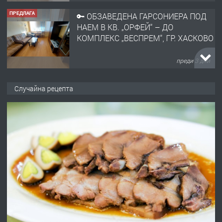
ПРЕДЛАГА
🔑 ОБЗАВЕДЕНА ГАРСОНИЕРА ПОД
НАЕМ В КВ. „ОРФЕЙ“ – ДО
КОМПЛЕКС „ВЕСПРЕМ“, ГР. ХАСКОВО
преди 3 дни
ПРЕДЛАГА
НАПЪЛНО ОБЗАВЕДЕН И
Случайна рецепта
ОБОРУДВАН ТРИСТАЕН
АПАРТАМЕНТ В ЦЕНТЪРА НА ГР.
ХАСКОВО
преди 4 дни
ПРЕДЛАГА
Давам гараж под наем
преди 4 дни
ПРЕДЛАГА
№4120 Магазин/Офис под наем в кв.