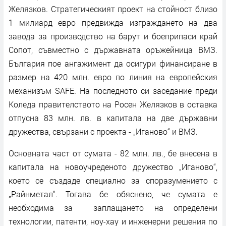
Желязков. Стратегическият проект на стойност близо
1 милиард евро предвижда изграждането на два
завода за производство на барут и боеприпаси край
Сопот, съвместно с държавната оръжейница ВМЗ.
България пое ангажимент да осигури финансиране в
размер на 420 млн. евро по линия на европейския
механизъм SAFE. На последното си заседание преди
Коледа правителството на Росен Желязков в оставка
отпусна 83 млн. лв. в капитала на две държавни
дружества, свързани с проекта - „Иганово“ и ВМЗ.
Основната част от сумата - 82 млн. лв., бе внесена в
капитала на новоучреденото дружество „Иганово“,
което се създаде специално за споразумението с
„Райнметал“. Тогава бе обяснено, че сумата е
необходима за заплащането на определени
технологии, патенти, ноу-хау и инженерни решения по