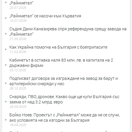
„Райнметал“
23.07.2026
„Райнметал“ се насочи към Хърватия
10.07.2026
Съдия Дани Каназирева спря референдума срещу завода на
„Райнметал“
21.05.2026
Как Украйна помогна на България с боеприпасите
11.03.2026
Кабинетът в оставка наля 83 млн. лв. в капитала на 2
държавни фирми
23.12.2025
Подписват договора за изграждане на завод за барут и
артилерийски снаряди у нас
28.10.2025
Снаряди, ПВО, дронове. Какво още ще купи България със
заема от над 3.2 млрд. евро
25.09.2025
Бойко Ноев: Проектът с „Райнметал“ може да не се случи,
ако условията не са изгодни за България
18.09.2025