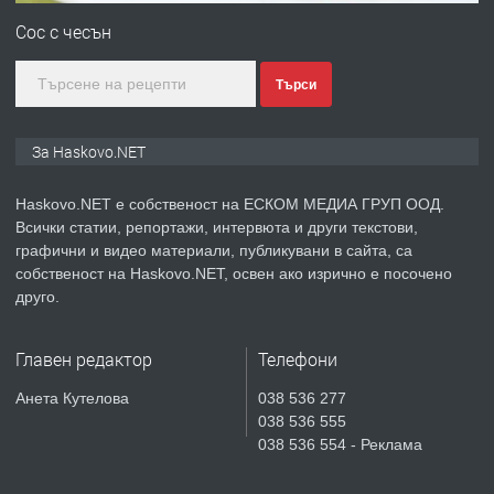
Любен Каравелов, Хасково-близо до
Сос с чесън
градската градина!
Търси
преди 4 дни
ПРЕДЛАГА
ПРОСТОРЕН ТРИСТАЕН
За Haskovo.NET
АПАРТАМЕНТ В НОВА СГРАДА КВ.
КУБА
Haskovo.NET е собственост на ЕСКОМ МЕДИА ГРУП ООД.
Всички статии, репортажи, интервюта и други текстови,
преди 5 дни
графични и видео материали, публикувани в сайта, са
собственост на Haskovo.NET, освен ако изрично е посочено
ПРЕДЛАГА
Продавам парцел в гр. Хасково кв.
друго.
Хисаря до ток, вода,канализация,
асфалт 0889 537 426
Главен редактор
Телефони
преди 5 дни
Анета Кутелова
038 536 277
038 536 555
ПРЕДЛАГА
СГЛОБЯВАНЕ НА МЕБЕЛИ.
038 536 554 - Реклама