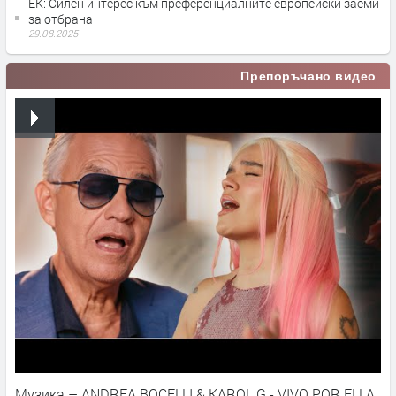
ЕК: Силен интерес към преференциалните европейски заеми
за отбрана
29.08.2025
Препоръчано видео
Музика – ANDREA BOCELLI & KAROL G - VIVO POR ELLA