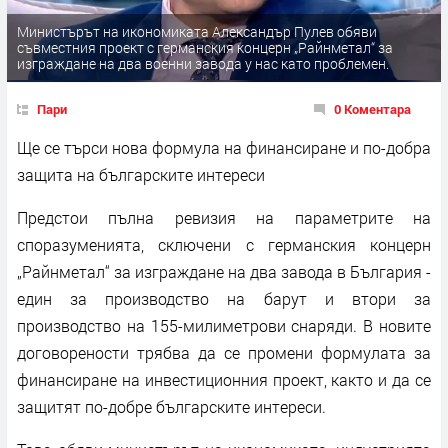
Министърът на икономиката Александър Пулев обяви
съвместния проект с германския концерн „Райнметал“ за
изграждане на два военни завода у нас като проблемен.
Пари
0 Коментара
Ще се търси нова формула на финансиране и по-добра
защита на българските интереси
Предстои пълна ревизия на параметрите на
споразуменията, сключени с германския концерн
„Райнметал“ за изграждане на два завода в България -
един за производство на барут и втори за
производство на 155-милиметрови снаряди. В новите
договорености трябва да се промени формулата за
финансиране на инвестиционния проект, както и да се
защитят по-добре българските интереси.