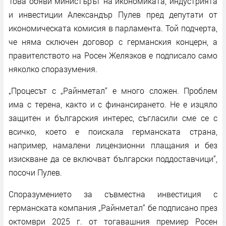
Това обяви министърът на икономиката, индустрията
и инвестиции Александър Пулев пред депутати от
икономическата комисия в парламента. Той подчерта,
че няма сключен договор с германския концерн, а
правителството на Росен Желязков е подписало само
няколко споразумения.
„Процесът с „Райнметал“ е много сложен. Проблем
има с терена, както и с финансирането. Не е изцяло
защитен и българския интерес, съгласили сме се с
всичко, което е поискала германската страна,
например, намалени лицензионни плащания и без
изискване да се включват български поддоставчици“,
посочи Пулев.
Споразумението за съвместна инвестиция с
германската компания „Райнметал“ бе подписано през
октомври 2025 г. от тогавашния премиер Росен