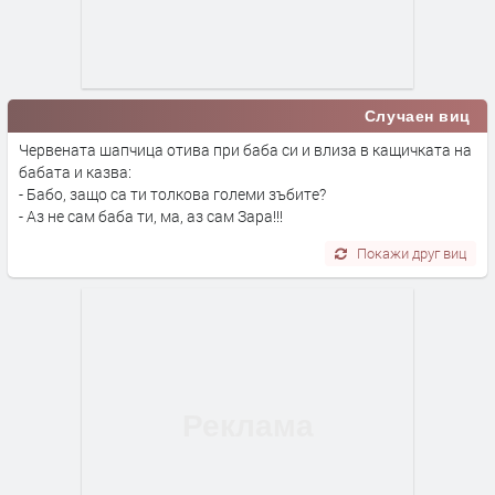
Случаен виц
Червената шапчица отива при баба си и влиза в кащичката на
бабата и казва:
- Бабо, защо са ти толкова големи зъбите?
- Аз не сам баба ти, ма, аз сам Зара!!!
Покажи друг виц