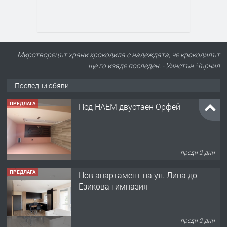
Миротворецът храни крокодила с надеждата, че крокодилът
ще го изяде последен. - Уинстън Чърчил
Последни обяви
ПРЕДЛАГА
Под НАЕМ двустаен Орфей
преди 2 дни
ПРЕДЛАГА
Нов апартамент на ул. Липа до
Езикова гимназия
преди 2 дни