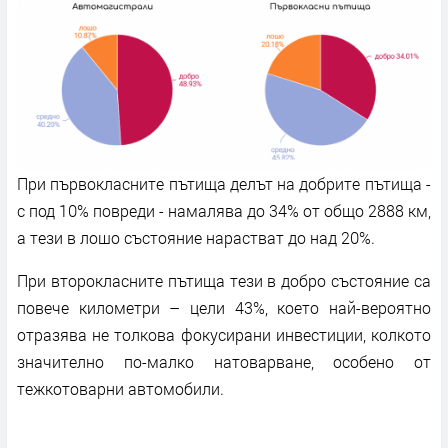
При първокласните пътища делът на добрите пътища -
с под 10% повреди - намалява до 34% от общо 2888 км,
а тези в лошо състояние нарастват до над 20%.
При второкласните пътища тези в добро състояние са
повече километри – цели 43%, което най-вероятно
отразява не толкова фокусирани инвестиции, колкото
значително по-малко натоварване, особено от
тежкотоварни автомобили.