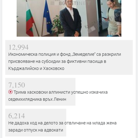
12,994
Икономическа полиция и фонд „Земеделие“ са разкрили
присвояване на субсидии за фиктивни пасища в
Кърджалийско и Хасковско
7,150
Трима хасковски алпинисти успешно изкачиха
седемхилядника връх Ленин
6,214
Не дадоха ход на делото за отвличане на млада жена
заради отпуск на адвокати