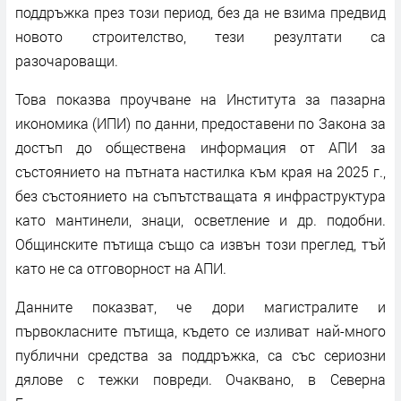
поддръжка през този период, без да не взима предвид
новото строителство, тези резултати са
разочароващи.
Това показва проучване на Института за пазарна
икономика (ИПИ) по данни, предоставени по Закона за
достъп до обществена информация от АПИ за
състоянието на пътната настилка към края на 2025 г.,
без състоянието на съпътстващата я инфраструктура
като мантинели, знаци, осветление и др. подобни.
Общинските пътища също са извън този преглед, тъй
като не са отговорност на АПИ.
Данните показват, че дори магистралите и
първокласните пътища, където се изливат най-много
публични средства за поддръжка, са със сериозни
дялове с тежки повреди. Очаквано, в Северна