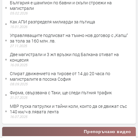
България е шампион по бавни и скъпи строежи на
магистрали
05.02.2026
Как АПИ разпределя милиарди за пътища
15.01.2026
Управляващите подписват на тъмно нов договор с „Капш“
за тола за 160 млн. лв.
27.11.2025
Две магистрали и 3 жп връзки под Балкана отиват на
концесия
16.09.2025
Спират движението на тирове от 14 до 20 часа по
магистралите в посока София
08.09.2025
Фирма, свързвана с Таки, ще следи пътния трафик
31.07.2025
МВР пуска патрулки и тайни коли, които да се движат със
140 км/ч в лявата лента
16.07.2025
Препоръчано видео