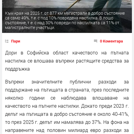
Към края на 2025 г. от 877 км магистрали в добро състояние
са само 49%, т.е. с под 10% повредена настилка. В лошо
състояние, т.е. с над 30% повреди по настилката са 11% от
магистралните участъци.
Пари
0 Коментара
Дори в Софийска област качеството на пътната
настилка се влошава въпреки растящите средства за
поддръжка
Въпреки значителните публични разходи за
поддържане на пътищата в страната, през последните
няколко години се наблюдава влошаване на
качеството на пътните настилки. Докато преди 2023 г.
делът на пътищата в добро състояние е около 40-41%,
то през 2025 г. делът им намалява до 37%. На фона на
направените над половин милиард евро разходи за