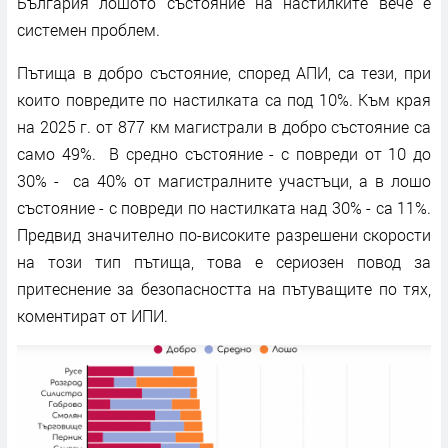
България лошото състояние на настилките вече е
системен проблем.
Пътища в добро състояние, според АПИ, са тези, при
които повредите по настилката са под 10%. Към края
на 2025 г. от 877 км магистрали в добро състояние са
само 49%. В средно състояние - с повреди от 10 до
30% - са 40% от магистралните участъци, а в лошо
състояние - с повреди по настилката над 30% - са 11%.
Предвид значително по-високите разрешени скорости
на този тип пътища, това е сериозен повод за
притеснение за безопасността на пътуващите по тях,
коментират от ИПИ.