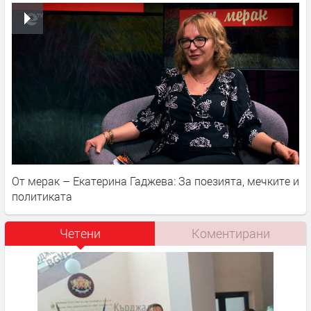
От мерак – Екатерина Гаджева: За поезията, мечките и
политиката
Четени
Коментирани