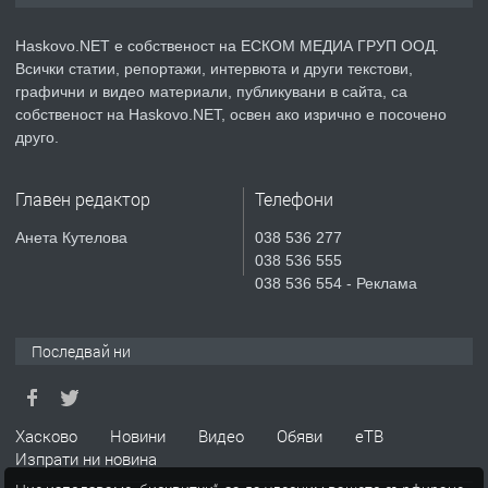
АПАРТАМЕНТ В НОВА СГРАДА КВ.
КУБА
Haskovo.NET е собственост на ЕСКОМ МЕДИА ГРУП ООД.
Всички статии, репортажи, интервюта и други текстови,
преди 3 дни
графични и видео материали, публикувани в сайта, са
собственост на Haskovo.NET, освен ако изрично е посочено
ПРЕДЛАГА
Продавам парцел в гр. Хасково кв.
друго.
Хисаря до ток, вода,канализация,
асфалт 0889 537 426
Главен редактор
Телефони
преди 3 дни
Анета Кутелова
038 536 277
038 536 555
ПРЕДЛАГА
СГЛОБЯВАНЕ НА МЕБЕЛИ.
038 536 554 - Реклама
Последвай ни
преди 3 дни
ПРЕДЛАГА
№4119 Едностаен обзаведен
Хасково
Новини
Видео
Обяви
еТВ
апартамент под наем в кв.
Изпрати ни новина
Училищни, гр. Хасково.