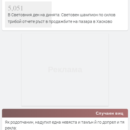
5,051
В Световния ден на динята: Световен шампион по силов
трибой отчете ръст в продажбите на пазара в Хасково
Случаен виц
Як родопчанин, надупил една невяста и тамън й го допрел и тя
рекла: