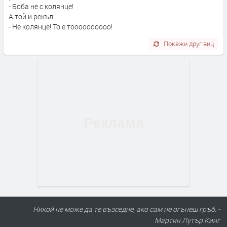
- Боба не с колянце!
А той и рекъл:
- Не колянце! То е тоооооооооо!
Покажи друг виц
Никой не може да те възседне, ако сам не огънеш гръб. -
Мартин Лутър Кинг