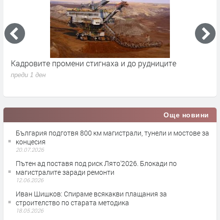
Кадровите промени стигнаха и до рудниците
П
1
преди 1 ден
п
Още новини
България подготвя 800 км магистрали, тунели и мостове за
концесия
20.07.2026
Пътен ад поставя под риск Лято'2026. Блокади по
магистралите заради ремонти
12.06.2026
Иван Шишков: Спираме всякакви плащания за
строителство по старата методика
18.05.2026