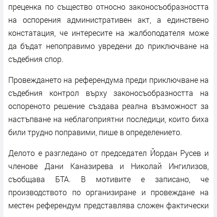
преценка по същество относно законосъобразността
на оспорения административен акт, а единствено
констатация, че интересите на жалбоподателя може
да бъдат непоправимо увредени до приключване на
съдебния спор.
Провеждането на референдума преди приключване на
съдебния контрол върху законосъобразността на
оспореното решение създава реална възможност за
настъпване на неблагоприятни последици, които биха
били трудно поправими, пише в определението.
Делото е разгледано от председател Йордан Русев и
членове Дани Каназирева и Николай Ингилизов,
съобщава БТА. В мотивите е записано, че
производството по организиране и провеждане на
местен референдум представлява сложен фактически