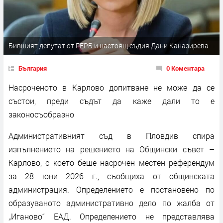
Бившият депутат от ГЕРБ и настоящ съдия Дани Каназирева
България
0 Коментара
Насроченото в Карлово допитване не може да се
състои, преди съдът да каже дали то е
законосъобразно
Административният съд в Пловдив спира
изпълнението на решението на Общински съвет –
Карлово, с което беше насрочен местен референдум
за 28 юни 2026 г., съобщиха от общинската
администрация. Определението е постановено по
образуваното административно дело по жалба от
„Иганово“ ЕАД. Определението не представлява