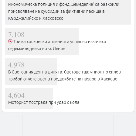
Икономическа полиция и фонд „Земеделие“ са разкрили
присвояване на субсидии за фиктивни пасища в
Кърджалийско и Хасковско
7,108
Трима хасковски алпинисти успешно изкачиха
седемхилядника връх Ленин
4,978
В Световния ден на динята: Световен шампион по силов
трибой отчете ръст в продажбите на пазара в Хасково
4,604
Моторист пострада при удар с кола