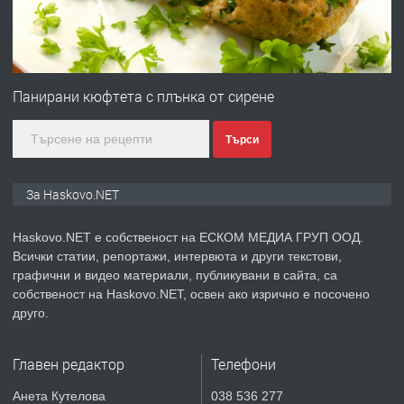
преди 3 дни
ПРЕДЛАГА
Продавам парцел в гр. Хасково кв.
Хисаря до ток, вода,канализация,
Панирани кюфтета с плънка от сирене
асфалт 0889 537 426
Търси
преди 3 дни
ПРЕДЛАГА
СГЛОБЯВАНЕ НА МЕБЕЛИ.
За Haskovo.NET
Haskovo.NET е собственост на ЕСКОМ МЕДИА ГРУП ООД.
Всички статии, репортажи, интервюта и други текстови,
преди 3 дни
графични и видео материали, публикувани в сайта, са
собственост на Haskovo.NET, освен ако изрично е посочено
ПРЕДЛАГА
№4119 Едностаен обзаведен
друго.
апартамент под наем в кв.
Училищни, гр. Хасково.
Главен редактор
Телефони
преди 3 дни
Анета Кутелова
038 536 277