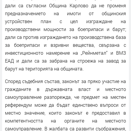
дали са съгласни Община Карлово да не променя
предназначението на имоти от общинския
устройствен план с цел изграждане на
производствени мощности за боеприпаси и барут;
дали са против изграждането на производствена база
за боеприпаси и взривни вещества, свързана с
инвестиционното намерение на „Рейнметал“ и ВМЗ
ЕАД и дали са за забрана на строежа на завод за
барут на територията на общината.
Според съдебния състав, законът за пряко участие на
гражданите в държавната власт и местното
самоуправление разпорежда, че предмет на местен
референдум може да бъдат единствено въпроси от
местно значение, които законът е предоставил в
компетентността на органите на местното
самоуправление. В жалбата са развити съображения,