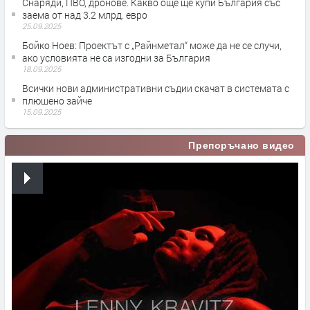
Снаряди, ПВО, дронове. Какво още ще купи България със
заема от над 3.2 млрд. евро
25.09.2025
Бойко Ноев: Проектът с „Райнметал“ може да не се случи,
ако условията не са изгодни за България
18.09.2025
Всички нови административни съдии скачат в системата с
плюшено зайче
15.09.2025
Препоръчано видео