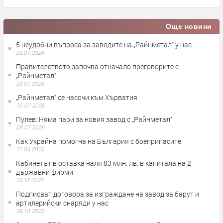
Още новини
5 неудобни въпроса за заводите на „Райнметал“ у нас
29.07.2026
Правителството започва отначало преговорите с
„Райнметал“
23.07.2026
„Райнметал“ се насочи към Хърватия
10.07.2026
Пулев: Няма пари за новия завод с „Райнметал“
08.07.2026
Как Украйна помогна на България с боеприпасите
11.03.2026
Кабинетът в оставка наля 83 млн. лв. в капитала на 2
държавни фирми
23.12.2025
Подписват договора за изграждане на завод за барут и
артилерийски снаряди у нас
28.10.2025