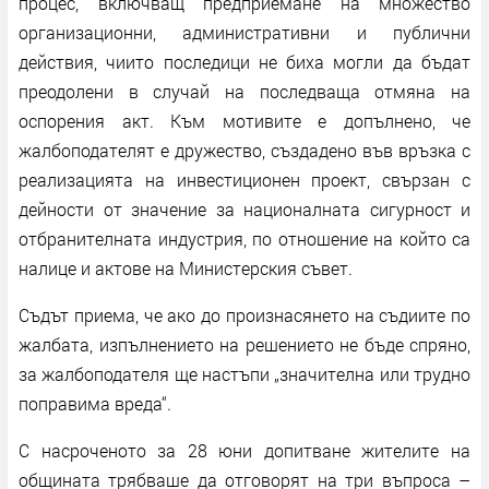
процес, включващ предприемане на множество
организационни, административни и публични
действия, чиито последици не биха могли да бъдат
преодолени в случай на последваща отмяна на
оспорения акт. Към мотивите е допълнено, че
жалбоподателят е дружество, създадено във връзка с
реализацията на инвестиционен проект, свързан с
дейности от значение за националната сигурност и
отбранителната индустрия, по отношение на който са
налице и актове на Министерския съвет.
Съдът приема, че ако до произнасянето на съдиите по
жалбата, изпълнението на решението не бъде спряно,
за жалбоподателя ще настъпи „значителна или трудно
поправима вреда“.
С насроченото за 28 юни допитване жителите на
общината трябваше да отговорят на три въпроса –