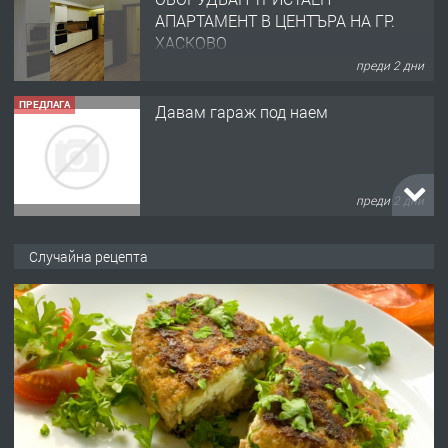
АПАРТАМЕНТ В ЦЕНТЪРА НА ГР.
ХАСКОВО
преди 2 дни
ПРЕДЛАГА
Давам гараж под наем
преди 2 дни
ПРЕДЛАГА
№4120 Магазин/Офис под наем в кв.
Случайна рецепта
Любен Каравелов, Хасково-близо до
градската градина!
преди 2 дни
ПРЕДЛАГА
ПРОСТОРЕН ТРИСТАЕН
АПАРТАМЕНТ В НОВА СГРАДА КВ.
КУБА