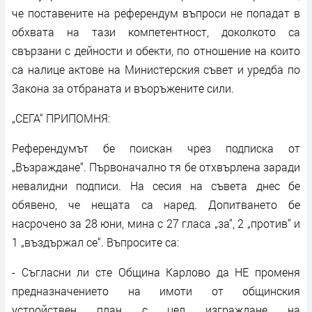
че поставените на референдум въпроси не попадат в
обхвата на тази компетентност, доколкото са
свързани с дейности и обекти, по отношение на които
са налице актове на Министерския съвет и уредба по
Закона за отбраната и въоръжените сили.
„СЕГА“ ПРИПОМНЯ:
Референдумът бе поискан чрез подписка от
„Възраждане“. Първоначално тя бе отхвърлена заради
невалидни подписи. На сесия на съвета днес бе
обявено, че нещата са наред. Допитването бе
насрочено за 28 юни, мина с 27 гласа „за“, 2 „против“ и
1 „въздържал се“. Въпросите са:
- Съгласни ли сте Община Карлово да НЕ променя
предназначението на имоти от общинския
устройствен план с цел изграждане на