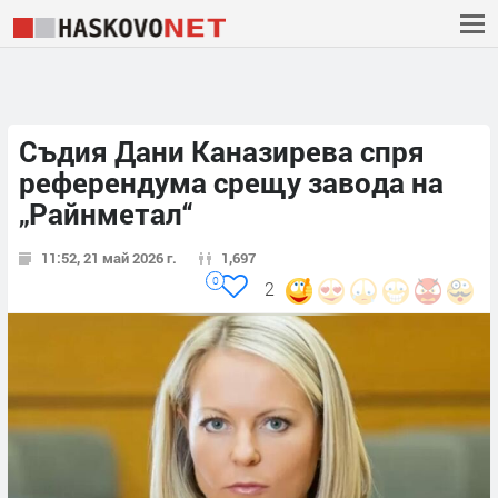
Съдия Дани Каназирева спря
референдума срещу завода на
„Райнметал“
11:52, 21 май 2026 г.
1,697
0
2