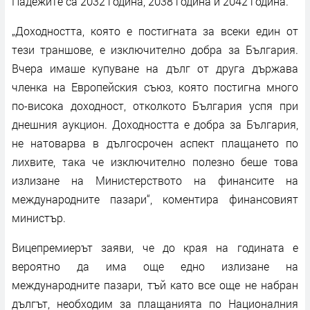
Падежите са 2032 година, 2038 година и 2042 година.
„Доходността, която е постигната за всеки един от
тези траншове, е изключително добра за България.
Вчера имаше купуване на дълг от друга държава
членка на Европейския съюз, която постигна много
по-висока доходност, отколкото България успя при
днешния аукцион. Доходността е добра за България,
не натоварва в дългосрочен аспект плащането по
лихвите, така че изключително полезно беше това
излизане на Министерството нa финансите на
международните пазари“, коментира финансовият
министър.
Вицепремиерът заяви, че до края на годината е
вероятно да има още едно излизане на
международните пазари, тъй като все още не набран
дългът, необходим за плащанията по Националния