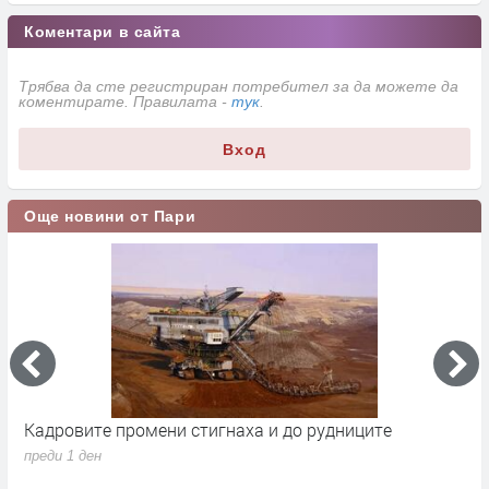
Коментари в сайта
Трябва да сте регистриран потребител за да можете да
коментирате. Правилата -
тук
.
Вход
Още новини от Пари
Кадровите промени стигнаха и до рудниците
П
1
преди 1 ден
п