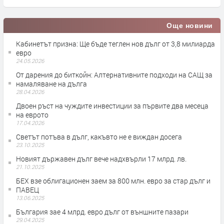
Още новини
Кабинетът призна: Ще бъде теглен нов дълг от 3,8 милиарда
евро
24.05.2026
От дарения до биткойн: Алтернативните подходи на САЩ за
намаляване на дълга
28.04.2026
Двоен ръст на чуждите инвестиции за първите два месеца
на еврото
17.04.2026
Светът потъва в дълг, какъвто не е виждан досега
23.10.2025
Новият държавен дълг вече надхвърли 17 млрд. лв.
21.10.2025
БЕХ взе облигационен заем за 800 млн. евро за стар дълг и
ПАВЕЦ
13.06.2025
България зае 4 млрд. евро дълг от външните пазари
29.04.2025