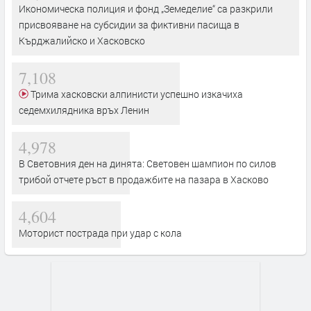
Икономическа полиция и фонд „Земеделие“ са разкрили
присвояване на субсидии за фиктивни пасища в
Кърджалийско и Хасковско
7,108
Трима хасковски алпинисти успешно изкачиха
седемхилядника връх Ленин
4,978
В Световния ден на динята: Световен шампион по силов
трибой отчете ръст в продажбите на пазара в Хасково
4,604
Моторист пострада при удар с кола