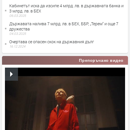
Кабинетът иска да изсипе 4 млрд. лв. в държавната банка и
3 млрд. лв. в БЕХ
06.03.2025
Държавата налива 7 млрд. лв. в БЕХ, ББР, „Терем“ и още 7
дружества
04.03.2025
Очертава се опасен скок на държавния дълг
16.12.2024
Препоръчано видео