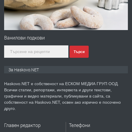
преди 3 дни
ПРЕДЛАГА
Продавам парцел в гр. Хасково кв.
Хисаря до ток, вода,канализация,
Ванилови подкови
асфалт 0889 537 426
Търси
преди 3 дни
ПРЕДЛАГА
СГЛОБЯВАНЕ НА МЕБЕЛИ.
За Haskovo.NET
Haskovo.NET е собственост на ЕСКОМ МЕДИА ГРУП ООД.
Всички статии, репортажи, интервюта и други текстови,
преди 3 дни
графични и видео материали, публикувани в сайта, са
собственост на Haskovo.NET, освен ако изрично е посочено
ПРЕДЛАГА
№4119 Едностаен обзаведен
друго.
апартамент под наем в кв.
Училищни, гр. Хасково.
Главен редактор
Телефони
преди 3 дни