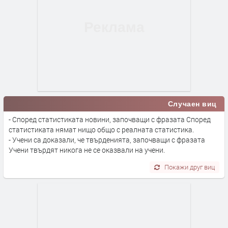
Случаен виц
- Според статистиката новини, започващи с фразата Според
статистиката нямат нищо общо с реалната статистика.
- Учени са доказали, че твърденията, започващи с фразата
Учени твърдят никога не се оказвали на учени.
Покажи друг виц