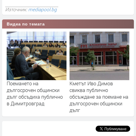
Източник:
mediapool.bg
Видеа по темата
Поемането на
Кметът Иво Димов
дългосрочен общински
свиква публично
дълг обсъдиха публично
обсъждане за поемане на
в Димитровград
дългосрочен общински
дълг