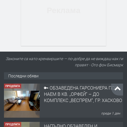
Законите са като кренвиршите — по-добре да не виждаш как ги
правят - Ото фон Бисмарк
Последни обяви
ПРЕДЛАГА
🔑 ОБЗАВЕДЕНА ГАРСОНИЕРА ПОД
НАЕМ В КВ. „ОРФЕЙ“ – ДО
КОМПЛЕКС „ВЕСПРЕМ“, ГР. ХАСКОВО
преди 1 ден
ПРЕДЛАГА
НАПЪЛНО ОБЗАВЕДЕН И