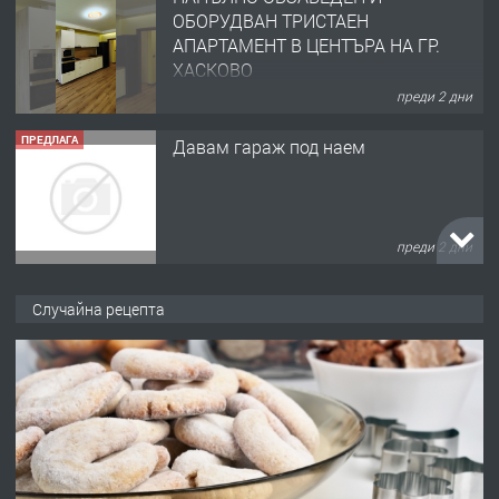
ОБОРУДВАН ТРИСТАЕН
АПАРТАМЕНТ В ЦЕНТЪРА НА ГР.
ХАСКОВО
преди 2 дни
ПРЕДЛАГА
Давам гараж под наем
преди 2 дни
ПРЕДЛАГА
№4120 Магазин/Офис под наем в кв.
Случайна рецепта
Любен Каравелов, Хасково-близо до
градската градина!
преди 2 дни
ПРЕДЛАГА
ПРОСТОРЕН ТРИСТАЕН
АПАРТАМЕНТ В НОВА СГРАДА КВ.
КУБА