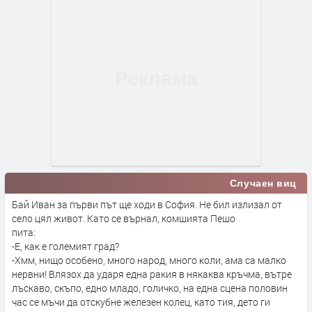
Случаен виц
Бай Иван за първи път ще ходи в София. Не бил излизал от
село цял живот. Като се върнал, комшията Пешо
пита:
-Е, как е големият град?
-Хмм, нищо особено, много народ, много коли, ама са малко
нервни! Влязох да ударя една ракия в някаква кръчма, вътре
лъскаво, скъпо, едно младо, голичко, на една сцена половин
час се мъчи да отскубне железен колец, като тия, дето ги