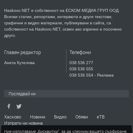
КУБА
Haskovo.NET е собственост на ЕСКОМ МЕДИА ГРУП ООД.
Всички статии, репортажи, интервюта и други текстови,
преди 4 дни
графични и видео материали, публикувани в сайта, са
собственост на Haskovo.NET, освен ако изрично е посочено
ПРЕДЛАГА
Продавам парцел в гр. Хасково кв.
друго.
Хисаря до ток, вода,канализация,
асфалт 0889 537 426
Главен редактор
Телефони
преди 4 дни
Анета Кутелова
038 536 277
038 536 555
ПРЕДЛАГА
СГЛОБЯВАНЕ НА МЕБЕЛИ.
038 536 554 - Реклама
Последвай ни
преди 4 дни
ПРЕДЛАГА
№4119 Едностаен обзаведен
Хасково
Новини
Видео
Обяви
еТВ
апартамент под наем в кв.
Изпрати ни новина
Училищни, гр. Хасково.
Ние използваме „бисквитки“, за да улесним вашето сърфиране.