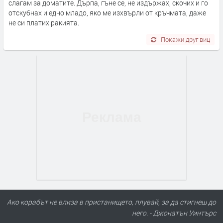
слагам за доматите. Дърпа, гъне се, не издържах, скочих и го
отскубнах и едно младо, яко ме изхвърли от кръчмата, даже
не си платих ракията.
Покажи друг виц
Ако корабът не влиза в пристанището, плувай, за да стигнеш до
него. - Джонатън Уинтърс