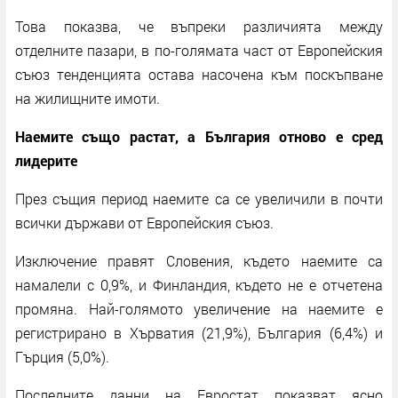
Това показва, че въпреки различията между
отделните пазари, в по-голямата част от Европейския
съюз тенденцията остава насочена към поскъпване
на жилищните имоти.
Наемите също растат, а България отново е сред
лидерите
През същия период наемите са се увеличили в почти
всички държави от Европейския съюз.
Изключение правят Словения, където наемите са
намалели с 0,9%, и Финландия, където не е отчетена
промяна. Най-голямото увеличение на наемите е
регистрирано в Хърватия (21,9%), България (6,4%) и
Гърция (5,0%).
Последните данни на Евростат показват ясно