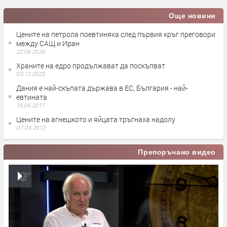
Още новини
Цените на петрола поевтиняха след първия кръг преговори
между САЩ и Иран
22.06.2026
Храните на едро продължават да поскъпват
03.12.2023
Дания е най-скъпата държава в ЕС, България - най-
евтината
16.06.2017
Цените на агнешкото и яйцата тръгнаха надолу
07.04.2012
Препоръчано видео