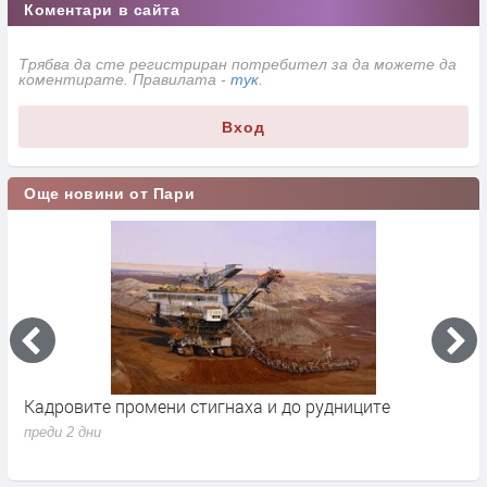
Коментари в сайта
Трябва да сте регистриран потребител за да можете да
коментирате. Правилата -
тук
.
Вход
Още новини от Пари
Кадровите промени стигнаха и до рудниците
П
1
преди 2 дни
п