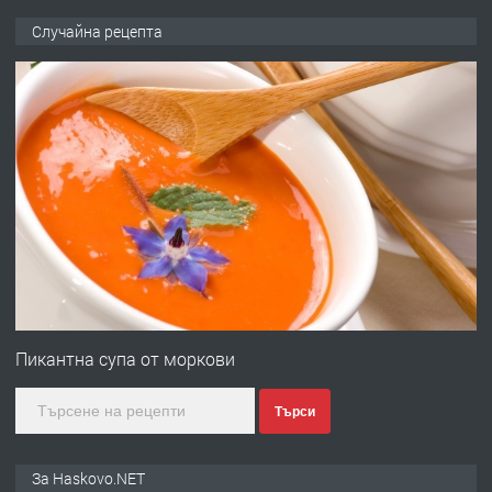
ПРЕДЛАГА
НАПЪЛНО ОБЗАВЕДЕН И
Случайна рецепта
ОБОРУДВАН ТРИСТАЕН
АПАРТАМЕНТ В ЦЕНТЪРА НА ГР.
ХАСКОВО
преди 3 дни
ПРЕДЛАГА
Давам гараж под наем
преди 3 дни
ПРЕДЛАГА
№4120 Магазин/Офис под наем в кв.
Любен Каравелов, Хасково-близо до
Пикантна супа от моркови
градската градина!
Търси
преди 3 дни
ПРЕДЛАГА
ПРОСТОРЕН ТРИСТАЕН
За Haskovo.NET
АПАРТАМЕНТ В НОВА СГРАДА КВ.