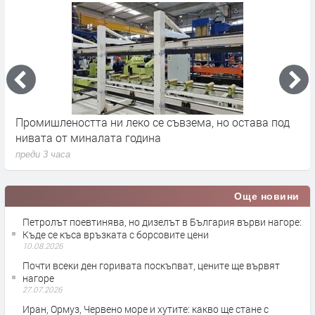
Инициативата „Кошница с грижа“ съвсем замря
П
н
преди 4 часа
п
Още новини
Петролът поевтинява, но дизелът в България върви нагоре:
Къде се къса връзката с борсовите цени
10.08.2026
Почти всеки ден горивата поскъпват, цените ще вървят
нагоре
27.07.2026
Иран, Ормуз, Червено море и хутите: какво ще стане с