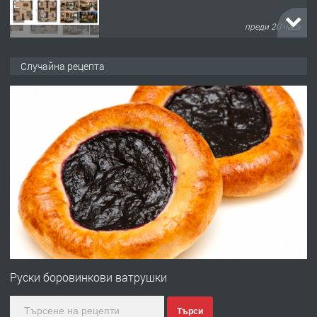
преди 20 часа
ПРЕДЛАГА
Давам обзаведено жилище за жена
Случайна рецепта
без брокери 0889 537 426
преди 20 часа
ПРЕДЛАГА
Под НАЕМ двустаен Орфей
преди 3 дни
ПРЕДЛАГА
Нов апартамент на ул. Липа до
Езикова гимназия
Руски боровинкови ватрушки
Търси
преди 3 дни