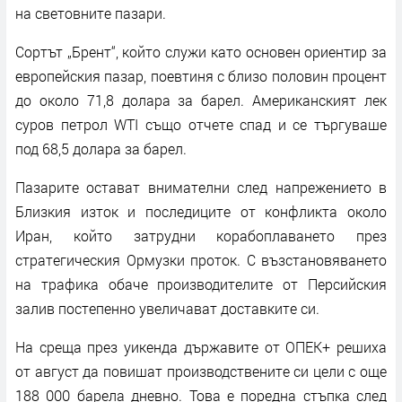
на световните пазари.
Сортът „Брент“, който служи като основен ориентир за
европейския пазар, поевтиня с близо половин процент
до около 71,8 долара за барел. Американският лек
суров петрол WTI също отчете спад и се търгуваше
под 68,5 долара за барел.
Пазарите остават внимателни след напрежението в
Близкия изток и последиците от конфликта около
Иран, който затрудни корабоплаването през
стратегическия Ормузки проток. С възстановяването
на трафика обаче производителите от Персийския
залив постепенно увеличават доставките си.
На среща през уикенда държавите от ОПЕК+ решиха
от август да повишат производствените си цели с още
188 000 барела дневно. Това е поредна стъпка след