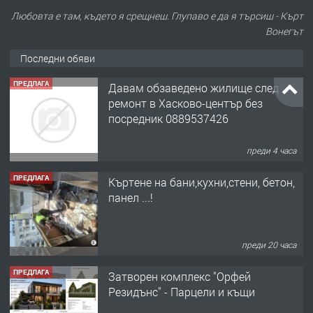
Любовта е там, където я срещнеш. Глупаво е да я търсиш - Кърт
Вонегът
Последни обяви
ПРЕДЛАГА
Къртене на бани,кухни,стени, бетон,
панел ...!
преди 20 часа
ПРЕДЛАГА
Затворен комплекс "Орфей
Резидънс" - Парцели и къщи
преди 20 часа
ПРЕДЛАГА
Продавам парцел в кв. Младежки
хълм в Хасково без посредници 0889
537 426