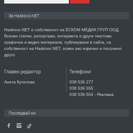
ПРЕДЛАГА
🔑 ОБЗАВЕДЕНА ГАРСОНИЕРА ПОД
За Haskovo.NET
НАЕМ В КВ. „ОРФЕЙ“ – ДО
КОМПЛЕКС „ВЕСПРЕМ“, ГР. ХАСКОВО
Haskovo.NET е собственост на ЕСКОМ МЕДИА ГРУП ООД.
Всички статии, репортажи, интервюта и други текстови,
преди 5 дни
графични и видео материали, публикувани в сайта, са
собственост на Haskovo.NET, освен ако изрично е посочено
ПРЕДЛАГА
НАПЪЛНО ОБЗАВЕДЕН И
друго.
ОБОРУДВАН ТРИСТАЕН
АПАРТАМЕНТ В ЦЕНТЪРА НА ГР.
Главен редактор
Телефони
ХАСКОВО
преди 6 дни
Анета Кутелова
038 536 277
038 536 555
ПРЕДЛАГА
Давам гараж под наем
038 536 554 - Реклама
Последвай ни
преди 6 дни
ПРЕДЛАГА
Давам обзаведено жилище след