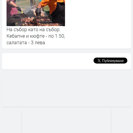
На събор като на събор:
Кебапче и кюфте - по 1.50,
салатата - 3 лева