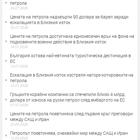
петрола
24.07.2026
Цената на петрола надхвърли 90 долара за барел заради
ескалацията в Близкия изток
20.07.2026
Цените на петрола достигнаха едномесечен връх на фона на
подновените военни действия в Близкия изток
14.07.2026
България остава най-евтината туристическа дестинация в
ЕС
13.07.2026
Ескалация в Близкия изток изстреля нагоре котировките на
петрола
13.07.2026
Гръцките корабни компании са спечелили близо 4 млрд.
долара от износа на руски петрол след ембаргото на ЕС
07.07.2026
Цените на петрола поевтиняха след първия кръг преговори
между САЩ и Иран
22.06.2026
Петролът поевтинява, очаквайки мир между САЩ и Иран
12.06.2026