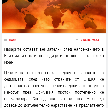
Пари
0 Коментара
Пазарите остават внимателни след напрежението в
Близкия изток и последиците от конфликта около
Иран
Цените на петрола поеха надолу в началото на
седмицата, след като страните от ОПЕК+ се
договориха за ново увеличение на добива от август, а
износът през Ормузкия проток постепенно се
нормализира. Според анализатори това може да
доведе до допълнително нарастване на предлагането