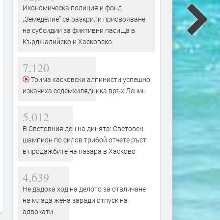
Икономическа полиция и фонд
„Земеделие“ са разкрили присвояване
на субсидии за фиктивни пасища в
Кърджалийско и Хасковско
7,120
Трима хасковски алпинисти успешно
изкачиха седемхилядника връх Ленин
5,012
В Световния ден на динята: Световен
шампион по силов трибой отчете ръст
в продажбите на пазара в Хасково
4,639
Не дадоха ход на делото за отвличане
на млада жена заради отпуск на
адвокати