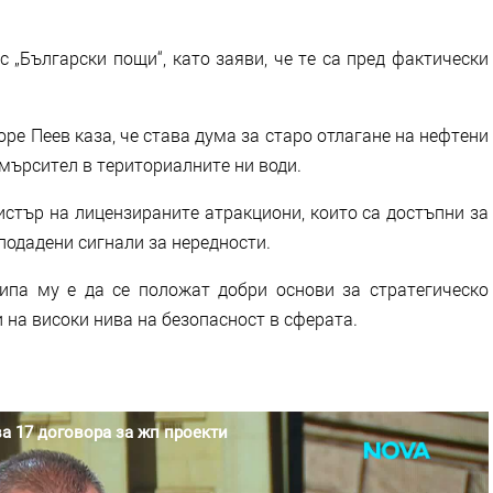
 „Български пощи“, като заяви, че те са пред фактически
оре Пеев каза, че става дума за старо отлагане на нефтени
амърсител в териториалните ни води.
истър на лицензираните атракциони, които са достъпни за
 подадени сигнали за нередности.
ипа му е да се положат добри основи за стратегическо
и на високи нива на безопасност в сферата.