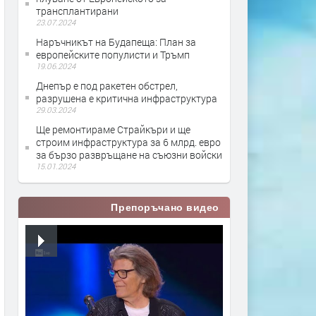
трансплантирани
23.07.2024
Наръчникът на Будапеща: План за
европейските популисти и Тръмп
19.06.2024
Днепър е под ракетен обстрел,
разрушена е критична инфраструктура
29.03.2024
Ще ремонтираме Страйкъри и ще
строим инфраструктура за 6 млрд. евро
за бързо развръщане на съюзни войски
15.01.2024
Препоръчано видео