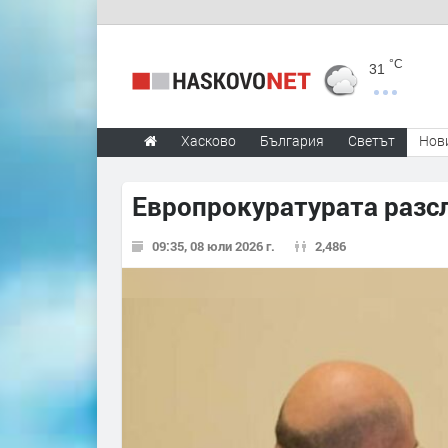
°C
31
Хасково
България
Светът
Нов
Европрокуратурата разсл
09:35, 08 юли 2026 г.
2,486