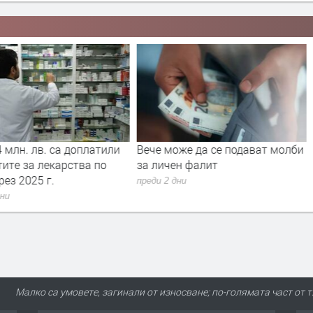
 млн. лв. са доплатили
Вече може да се подават молби
ите за лекарства по
за личен фалит
ез 2025 г.
преди 2 дни
дни
Малко са умовете, загинали от износване; по-голямата част от 