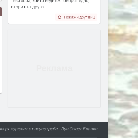
тези хора, които веднъж говорят едно,
втори път друго.
Покажи друг виц
Дигитално евро: портмонето ще
Цената на дизела е скочи
е вече в нашия смартфон
над 17% за месец. И
продължава да расте
преди 3 дни
преди 3 дни
тях ръждясват от неупотреба - Луи Огюст Бланки