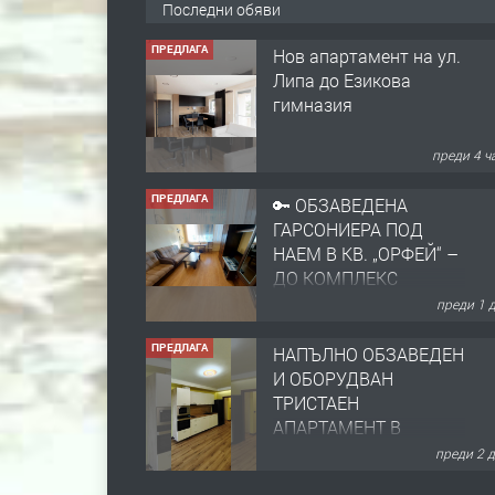
Последни обяви
ПРЕДЛАГА
Нов апартамент на ул.
Липа до Езикова
гимназия
преди 4 ч
ПРЕДЛАГА
🔑 ОБЗАВЕДЕНА
ГАРСОНИЕРА ПОД
НАЕМ В КВ. „ОРФЕЙ“ –
ДО КОМПЛЕКС
„ВЕСПРЕМ“, ГР.
преди 1 
ХАСКОВО
ПРЕДЛАГА
НАПЪЛНО ОБЗАВЕДЕН
И ОБОРУДВАН
ТРИСТАЕН
АПАРТАМЕНТ В
ЦЕНТЪРА НА ГР.
преди 2 
ХАСКОВО