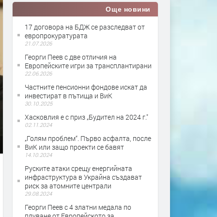
Още новини
17 договора на БДЖ се разследват от
европрокуратурата
21.07.2026
Георги Пеев с две отличия на
Европейските игри за трансплантирани
22.06.2026
Частните пенсионни фондове искат да
инвестират в пътища и ВиК
30.10.2025
Хасковлия е с приз „Будител на 2024 г."
02.11.2024
„Голям проблем“. Първо асфалта, после
ВиК или защо проекти се бавят
14.10.2024
Руските атаки срещу енергийната
инфраструктура в Украйна създават
риск за атомните централи
29.08.2024
Георги Пеев с 4 златни медала по
плуване от Европейското за