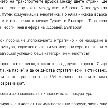
ието на транспортните връзки между двете страни. Ще
ор – това е връзката между Азия и Европа. Става дума за
 пътен, комуникации, енергетика. Но няма никаква връзка
сти в отношенията между Турция и България. Това каза
Георги Пеев в ефира на „Здравей, България“.
ой посочи, че „положението е трагично и се намираме в
руктура, подвижен състав и мотивирани хора, а няма нито
е завършил успешно, беше категоричен министърът.
коростта е по-ниска, отколкото е зададено по проект. Също
ти „на парче“, а да се действа стратегически и стиковано.
ри в жп транспорта за 764 милиона, за които няма
 се ревизират.
роекти се разследват от Европейската прокуратура.
зирани, а в част от тях има постоянни повреди, заяви още