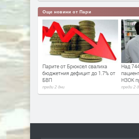
Още новини от Пари
мени стигнаха и
Парите от Брюксел свалиха
Над 744
бюджетния дефицит до 1.7% от
пациент
БВП
НЗОК пр
преди 2 дни
преди 2 