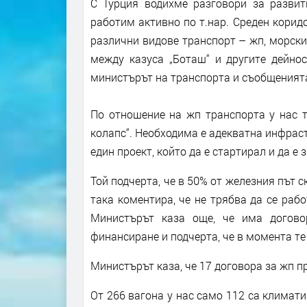
С Турция водихме разговори за развит
работим активно по т.нар. Среден корид
различни видове транспорт – жп, морски,
между казуса „Боташ“ и другите дейно
министърът на транспорта и съобщенията 
По отношение на жп транспорта у нас т
колапс“. Необходима е адекватна инфраст
един проект, който да е стартирал и да 
Той подчерта, че в 50% от железния път с
така коментира, че не трябва да се рабо
Министърът каза още, че има догово
финансиране и подчерта, че в момента те
Министърът каза, че 17 договора за жп п
От 266 вагона у нас само 112 са климати