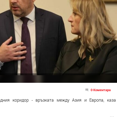
0 Коментара
дния коридор - връзката между Азия и Европа, каза