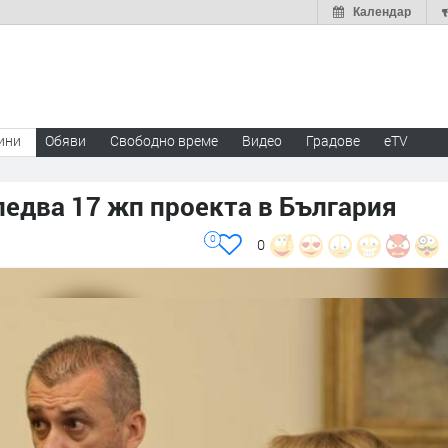
Календар
ини
Обяви
Свободно време
Видео
Градове
eTV
едва 17 жп проекта в България
0
0