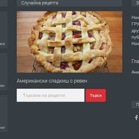
Случайна рецепта
З
Has
ГРУ
дру
пуб
Has
аса
Гл
Ане
Американски сладкиш с ревен
ден
Търси
П
дни