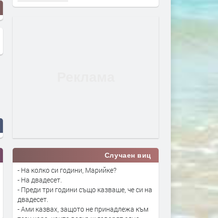
Случаен виц
- На колко си години, Марийке?
- На двадесет.
- Преди три години също казваше, че си на
двадесет.
- Ами казвах, защото не принадлежа към