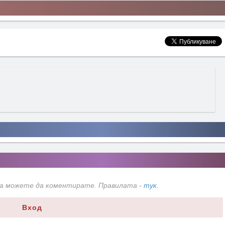
да можете да коментирате. Правилата -
тук
.
Вход