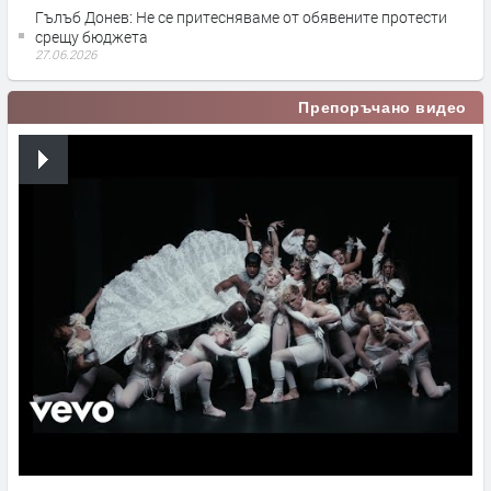
Гълъб Донев: Не се притесняваме от обявените протести
срещу бюджета
27.06.2026
Препоръчано видео