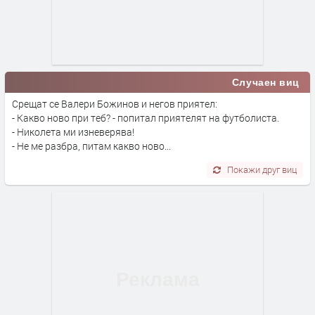
Случаен виц
Срещат се Валери Божинов и негов приятел:
- Какво ново при теб? - попитал приятелят на футболиста.
- Николета ми изневерява!
- Не ме разбра, питам какво ново...
Покажи друг виц