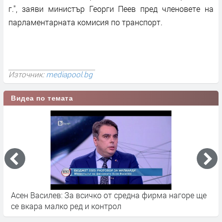
г.", заяви министър Георги Пеев пред членовете на
парламентарната комисия по транспорт.
Източник:
mediapool.bg
Видеа по темата
е
Близо 9 милиона лева преходен остатък в бюджета
Е
от 2018 година отчете община Хасково
Х