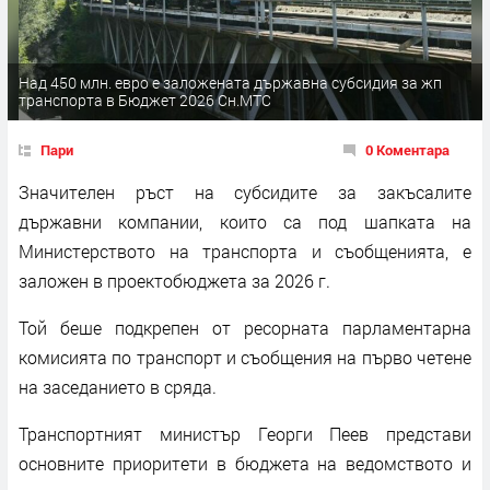
Над 450 млн. евро е заложената държавна субсидия за жп
транспорта в Бюджет 2026 Сн.МТС
Пари
0 Коментара
Значителен ръст на субсидите за закъсалите
държавни компании, които са под шапката на
Министерството на транспорта и съобщенията, е
заложен в проектобюджета за 2026 г.
Той беше подкрепен от ресорната парламентарна
комисията по транспорт и съобщения на първо четене
на заседанието в сряда.
Транспортният министър Георги Пеев представи
основните приоритети в бюджета на ведомството и