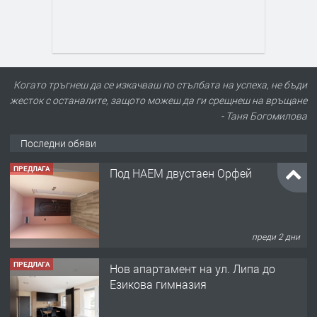
Когато тръгнеш да се изкачваш по стълбата на успеха, не бъди
жесток с останалите, защото можеш да ги срещнеш на връщане
- Таня Богомилова
Последни обяви
ПРЕДЛАГА
Нов апартамент на ул. Липа до
Езикова гимназия
преди 2 дни
ПРЕДЛАГА
🔑 ОБЗАВЕДЕНА ГАРСОНИЕРА ПОД
НАЕМ В КВ. „ОРФЕЙ“ – ДО
КОМПЛЕКС „ВЕСПРЕМ“, ГР. ХАСКОВО