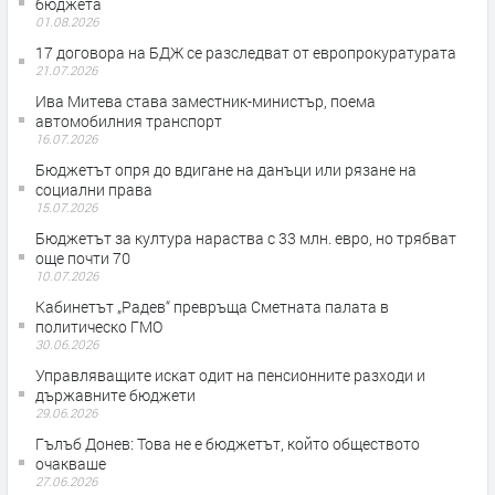
бюджета
01.08.2026
17 договора на БДЖ се разследват от европрокуратурата
21.07.2026
Ива Митева става заместник-министър, поема
автомобилния транспорт
16.07.2026
Бюджетът опря до вдигане на данъци или рязане на
социални права
15.07.2026
Бюджетът за култура нараства с 33 млн. евро, но трябват
още почти 70
10.07.2026
Кабинетът „Радев“ превръща Сметната палата в
политическо ГМО
30.06.2026
Управляващите искат одит на пенсионните разходи и
държавните бюджети
29.06.2026
Гълъб Донев: Това не е бюджетът, който обществото
очакваше
27.06.2026