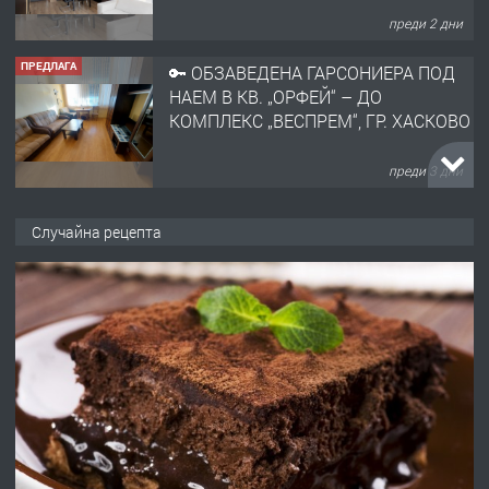
преди 3 дни
ПРЕДЛАГА
НАПЪЛНО ОБЗАВЕДЕН И
ОБОРУДВАН ТРИСТАЕН
АПАРТАМЕНТ В ЦЕНТЪРА НА ГР.
ХАСКОВО
преди 4 дни
ПРЕДЛАГА
Давам гараж под наем
Случайна рецепта
преди 4 дни
ПРЕДЛАГА
№4120 Магазин/Офис под наем в кв.
Любен Каравелов, Хасково-близо до
градската градина!
преди 4 дни