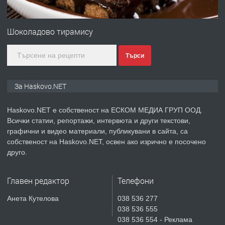
ПРЕДЛАГА
ПРОСТОРЕН ТРИСТАЕН
АПАРТАМЕНТ В НОВА СГРАДА КВ.
Шоколадово тирамису
КУБА
Търси
преди 5 дни
ПРЕДЛАГА
Продавам парцел в гр. Хасково кв.
За Haskovo.NET
Хисаря до ток, вода,канализация,
асфалт 0889 537 426
Haskovo.NET е собственост на ЕСКОМ МЕДИА ГРУП ООД.
Всички статии, репортажи, интервюта и други текстови,
преди 5 дни
графични и видео материали, публикувани в сайта, са
собственост на Haskovo.NET, освен ако изрично е посочено
ПРЕДЛАГА
СГЛОБЯВАНЕ НА МЕБЕЛИ.
друго.
Главен редактор
Телефони
преди 5 дни
Анета Кутелова
038 536 277
038 536 555
ПРЕДЛАГА
№4119 Едностаен обзаведен
038 536 554 - Реклама