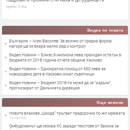
1.7% от БВП
л
преди 4 дни
п
Видеа по темата
България – Асен Василев: За всичко от средна фирма
нагоре ще се вкара малко ред и контрол
Видео Новини – Близо 9 милиона лева преходен остатък в
бюджета от 2018 година отчете община Хасково
Видео Новини – Еднократна помощ от 560 лева за
новородено дете в Хасково искат съветници
Видео Новини – Бюджет 2018-та може да се "издъни",
прогнозират от Данъчната дирекция
Още новини
Новите влакове „Шкода“ тръгват предсрочно по жп мрежата
04.08.2026
Омбудсманът ще сезира КС заради текстове от Закона за