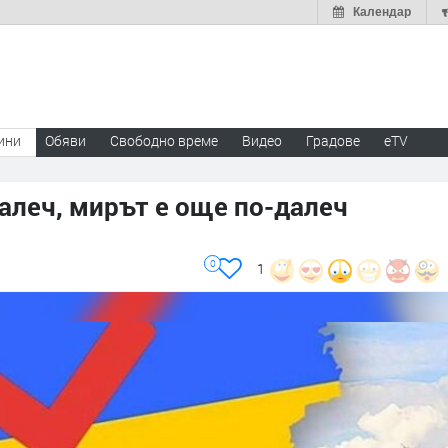
Календар
ини
Обяви
Свободно време
Видео
Градове
eTV
далеч, мирът е още по-далеч
0
1