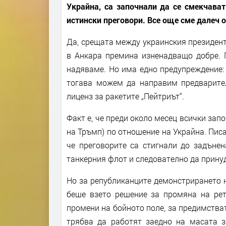
Украйна, са започнали да се смекчават
истински преговори. Все още сме далеч о
Да, срещата между украинския президен
в Анкара премина изненадващо добре. 
надяваме. Но има едно предупреждение:
тогава можем да направим предварите
лиценз за ракетите „Пейтриът“.
Факт е, че преди около месец всички зап
на Тръмп) по отношение на Украйна. Писа
че преговорите са стигнали до задънен
танкерния флот и следователно да принуд
Но за републиканците демонстрирането н
беше взето решение за промяна на рето
промени на бойното поле, за предимстват
трябва да работят заедно на масата з