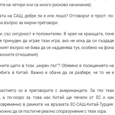
ите на четири очи са много рисково начинание).
та на САЩ, добре ли е или лошо? Отговорът е прост: по-
ава въпрос за мирни преговори.
, със сигурност е положителен. В края на краищата, поне
 принуден да играе тази игра, ако не иска да си създаде
кият въпрос не бива да се надценява тук, особено на фона
анските отношения).
ните щати в този „мирен път“? Обявено е посещението на
ига в Китай. Важно е обаче да се разбере, че то не е
стието си в преговорите с американците. За тях тези
, а по-скоро за това как Китай ще печели от ЕС и как
овременно в рамките на връзката ЕС-САЩ-Китай-Турция.
можно да се постигне реално споразумение с тези хора.