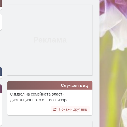
Случаен виц
Символ на семейната власт -
дистанционното от телевизора.
Покажи друг виц