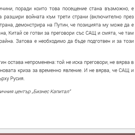
ичини, поради които това посещение стана възможно, е
да разшири войната към трети страни (включително през
страна, демонстрира на Путин, че позицията му може да е
на, Китай се готви за преговори със САЩ и смята, че там
райна. Затова е необходимо да бъде подготвен и за този
ин остава непроменена: той не иска преговори, не вярва в
новата криза за временно явление. И не вярва, че САЩ и
ърху Русия.
ичния център „Бизнес Капитал“