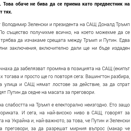
. Това обаче не бива да се приема като предвестник на
т тях.
т Володимир Зеленски и президента на САЩ Доналд Тръмп
По същество получихме всичко, на което можехме да се
 трябва да изчакаме срещата между Тръмп и Путин. Едва
лни заключения, включително дали ще ни бъде издаден
очнаха да забелязват промяна в позицията на САЩ (екипът
х тогава и просто ще го повторя сега: Вашингтон разбира,
а улица и САЩ нямат лостове за действие, за да спрат
ят Путин да седне на масата за преговори.
а слабостта на Тръмп е електорално неизгодно. Ето защо
риката. И сега, на най-високо ниво в САЩ, говорят за
а на Украйна и, най-важното, за това, че Путин и Зеленски
а преговори, за да разрешат мирния въпрос (макар че