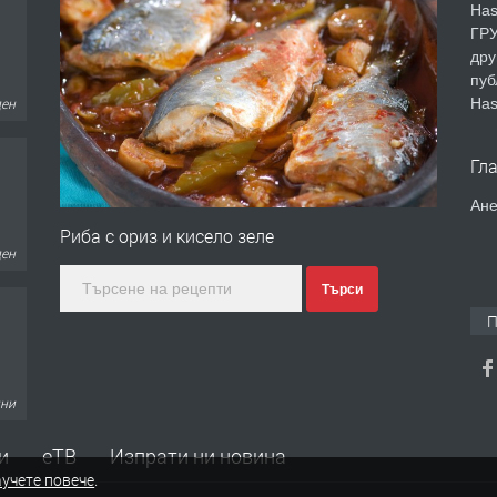
Has
ГРУ
дру
пуб
ден
Has
Гл
Ане
Риба с ориз и кисело зеле
ден
Търси
П
дни
и
еТВ
Изпрати ни новина
учете повече
.