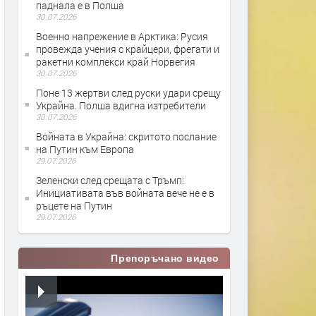
паднала е в Полша
30.07.2026
Военно напрежение в Арктика: Русия
провежда учения с крайцери, фрегати и
ракетни комплекси край Норвегия
30.07.2026
Поне 13 жертви след руски удари срещу
Украйна. Полша вдигна изтребители
30.07.2026
Войната в Украйна: скритото послание
на Путин към Европа
29.07.2026
Зеленски след срещата с Тръмп:
Инициативата във войната вече не е в
ръцете на Путин
29.07.2026
Препоръчано видео