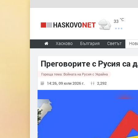
°C
33
Хасково
България
Светът
Нов
Преговорите с Русия са 
Гореща тема:
Войната на Русия с Украйна
14:26, 09 юли 2026 г.
2,292