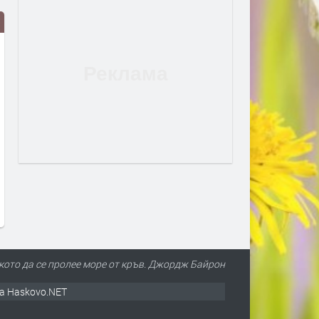
Дрон с експлозив е открит на
Сеута след трагедията: К
летището в Лайпциг
виновен – Испания, Маро
трафикантите?
преди 2 дни
преди 2 дни
лкото да се пролее море от кръв. Джордж Байрон
а Haskovo.NET