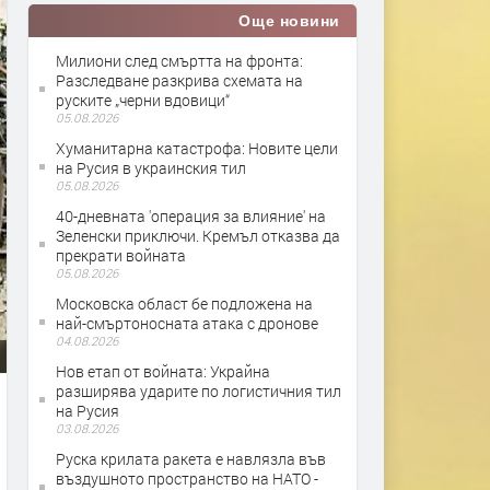
Още новини
Милиони след смъртта на фронта:
Разследване разкрива схемата на
руските „черни вдовици“
05.08.2026
Хуманитарна катастрофа: Новите цели
на Русия в украинския тил
05.08.2026
40-дневната 'операция за влияние' на
Зеленски приключи. Кремъл отказва да
прекрати войната
05.08.2026
Московска област бе подложена на
най-смъртоносната атака с дронове
04.08.2026
Нов етап от войната: Украйна
разширява ударите по логистичния тил
на Русия
03.08.2026
Руска крилата ракета е навлязла във
въздушното пространство на НАТО -