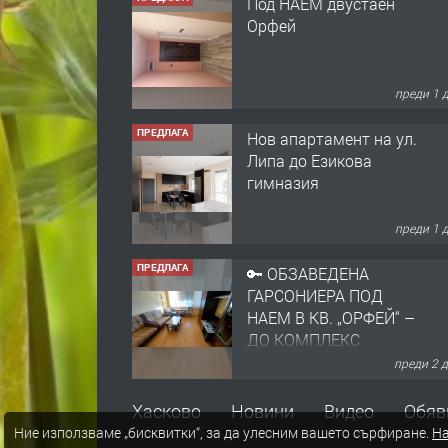
Орфей
преди 1 
ПРЕДЛАГА
Нов апартамент на ул.
Липа до Езикова
гимназия
преди 1 
ПРЕДЛАГА
🔑 ОБЗАВЕДЕНА
ГАРСОНИЕРА ПОД
НАЕМ В КВ. „ОРФЕЙ“ –
ДО КОМПЛЕКС
„ВЕСПРЕМ“, ГР.
преди 2 
ХАСКОВО
ПРЕДЛАГА
НАПЪЛНО ОБЗАВЕДЕН
Хасково
Новини
Видео
Обяв
И ОБОРУДВАН
Ние използваме „бисквитки“, за да улесним вашето сърфиране.
На
ТРИСТАЕН