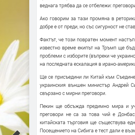
веднага трябва да се отбележи: преговор
Ако говорим за тази промяна в реторика
добре е от преди, но със сигурност не ст
Фактът, че този повратен момент настъпи
известно време екипът на Тръмп ще бъде
проблеми с изборите (въпреки че украинс
на последната ескалация в ирано-америк
Ще се присъедини ли Китай към Съедине
украинския външен министър Андрей Сиб
свързано с мирни преговори.
Пекин ще обсъжда предимно мира и уча
преговори не са за това чий е Донбас
китайската търговия ще съществува едн
Посещението на Сибига е тест дали е въз