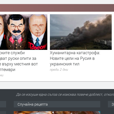
ските служби
Хуманитарна катастрофа:
ват руски опити за
Новите цели на Русия в
е върху местния вот
украинския тил
ептември
преди 2 дни
дни
Да се изсуши една сълза се изисква повече доблест, отко
Случайна рецепта
З