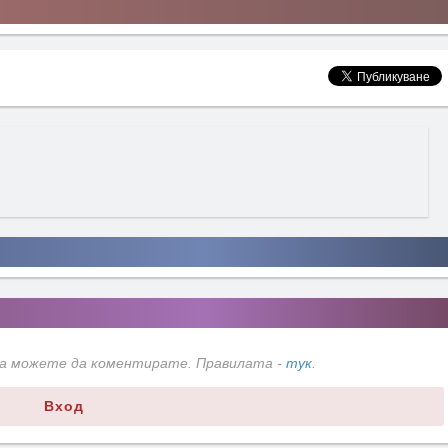
да можете да коментирате. Правилата -
тук
.
Вход