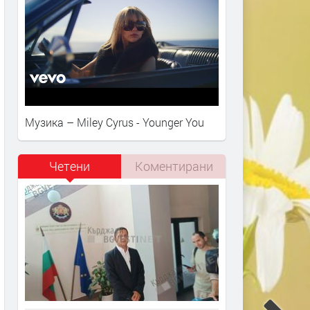
Музика – Miley Cyrus - Younger You
Четени
Коментирани