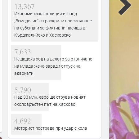
13,367
Икономическа полиция и фонд
„Земеделие“ са разкрили присвояване
на субсидии за фиктивни пасища в
Кърджалийско и Хасковско
7,633
Не дадоха ход на делото за отвличане
на млада жена заради отпуск на
адвокати
5,790
Над 33 млн. евро ще струва новият
околовръстен път на Хасково
4,692
Моторист пострада при удар с кола