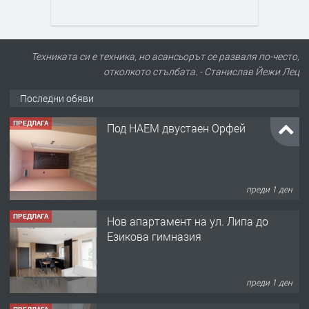
Техниката си е техника, но асансьорът се разваля по-често,
отколкото стълбата. - Станислав Йежи Лец
Последни обяви
ПРЕДЛАГА
Под НАЕМ двустаен Орфей
преди 1 ден
ПРЕДЛАГА
Нов апартамент на ул. Липа до
Езикова гимназия
преди 1 ден