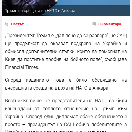
Тръмп на срещата на НАТО в Анкара
Светът
0 Коментара
„Президентът Тръмп е „дал ясно да се разбере“, че САЩ
ще продължат да оказват подкрепа на Украйна и
обмисля допълнителни стъпки, които да помогнат на
Киев да постигне пробив на бойното поле“, съобщава
Financial Times.
Според изданието това е било обсъждано на
вчерашната среща на върха на НАТО в Анкара.
Вестникът пише, че представители на НАТО са били
изненадани от топлото отношение на Тръмп към
Украйна. Според един дипломат обаче обяснението е
просто – президентът на САЩ обича победителите, а