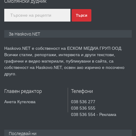
Смолянски дудник
градската градина!
Търси
преди 3 дни
ПРЕДЛАГА
ПРОСТОРЕН ТРИСТАЕН
За Haskovo.NET
АПАРТАМЕНТ В НОВА СГРАДА КВ.
КУБА
Haskovo.NET е собственост на ЕСКОМ МЕДИА ГРУП ООД.
Всички статии, репортажи, интервюта и други текстови,
преди 4 дни
графични и видео материали, публикувани в сайта, са
собственост на Haskovo.NET, освен ако изрично е посочено
ПРЕДЛАГА
Продавам парцел в гр. Хасково кв.
друго.
Хисаря до ток, вода,канализация,
асфалт 0889 537 426
Главен редактор
Телефони
преди 4 дни
Анета Кутелова
038 536 277
038 536 555
ПРЕДЛАГА
СГЛОБЯВАНЕ НА МЕБЕЛИ.
038 536 554 - Реклама
Последвай ни