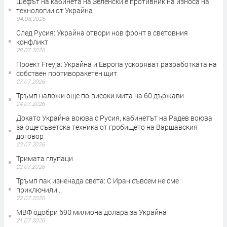
Шефът на кабинета на Зеленски е противник на износа на
технологии от Украйна
04.08.2026
След Русия: Украйна отвори нов фронт в световния
конфликт
28.07.2026
Проект Freyja: Украйна и Европа ускоряват разработката на
собствен противоракетен щит
27.07.2026
Тръмп наложи още по-високи мита на 60 държави
24.07.2026
Докато Украйна воюва с Русия, кабинетът на Радев воюва
за още съветска техника от гробището на Варшавския
договор
23.07.2026
Тримата глупаци
22.07.2026
Тръмп пак изненада света: С Иран съвсем не сме
приключили...
22.07.2026
МВФ одобри 690 милиона долара за Украйна
21.07.2026