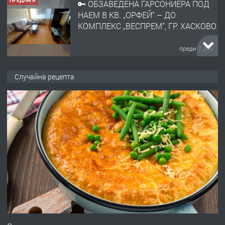
ПРЕДЛАГА
🔑 ОБЗАВЕДЕНА ГАРСОНИЕРА ПОД
НАЕМ В КВ. „ОРФЕЙ“ – ДО
КОМПЛЕКС „ВЕСПРЕМ“, ГР. ХАСКОВО
преди 2 дни
ПРЕДЛАГА
НАПЪЛНО ОБЗАВЕДЕН И
Случайна рецепта
ОБОРУДВАН ТРИСТАЕН
АПАРТАМЕНТ В ЦЕНТЪРА НА ГР.
ХАСКОВО
преди 3 дни
ПРЕДЛАГА
Давам гараж под наем
преди 3 дни
ПРЕДЛАГА
№4120 Магазин/Офис под наем в кв.
Любен Каравелов, Хасково-близо до