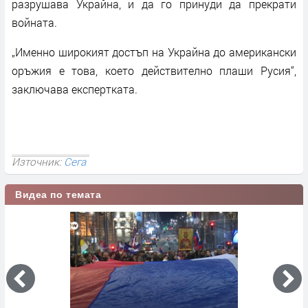
разрушава Украйна, и да го принуди да прекрати
войната.
„Именно широкият достъп на Украйна до американски
оръжия е това, което действително плаши Русия“,
заключава експертката.
Източник:
Сега
Видеа по темата