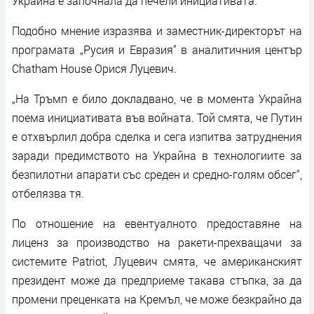
Украйна е започнала да печели инициативата.
Подобно мнение изразява и заместник-директорът на
програмата „Русия и Евразия“ в аналитичния център
Chatham House Орися Луцевич.
„На Тръмп е било докладвано, че в момента Украйна
поема инициативата във войната. Той смята, че Путин
е отхвърлил добра сделка и сега изпитва затруднения
заради предимството на Украйна в технологиите за
безпилотни апарати със среден и средно-голям обсег“,
отбелязва тя.
По отношение на евентуалното предоставяне на
лиценз за производство на ракети-прехващачи за
системите Patriot, Луцевич смята, че американският
президент може да предприеме такава стъпка, за да
промени преценката на Кремъл, че може безкрайно да