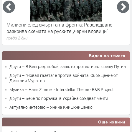
Милиони след смъртта на фронта: Разследване
Г
разкрива схемата на руските „черни вдовици“
в
преди 2 дни
п
Видеа по темата
Други – В Белград: побой, защото протестирал срещу Путин
Други – “Новая газета” е против войната. Обръщение от
Дмитрий Муратов
Музика – Hans Zimmer - Interstellar Theme - B&B Project
Други – Бебе по поръчка: в Украйна сбъдват мечти
Актуално интервю – Янина Книшкнишенко
Още новини