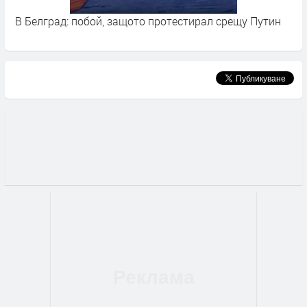
В Белград: побой, защото протестирал срещу Путин
“
Д