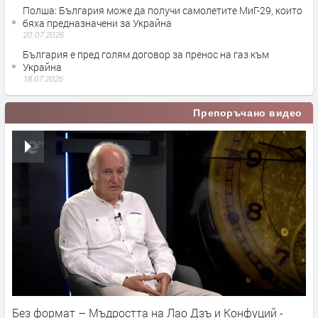
Полша: България може да получи самолетите МиГ-29, които
бяха предназначени за Украйна
20.07.2026
България е пред голям договор за пренос на газ към
Украйна
18.07.2026
Препоръчано видео
Без формат – Мъдростта на Лао Дзъ и Конфуций -