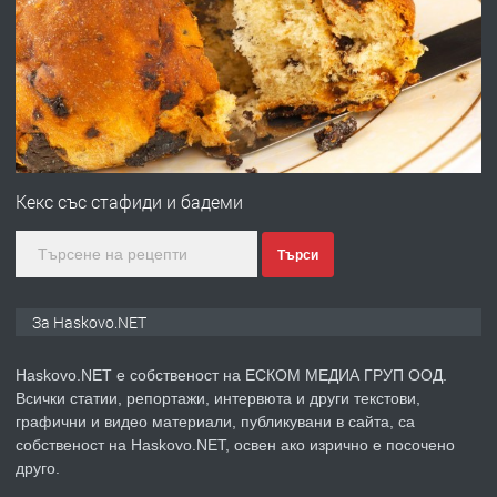
ПРЕДЛАГА
Давам гараж под наем
преди 2 дни
ПРЕДЛАГА
№4120 Магазин/Офис под наем в кв.
Любен Каравелов, Хасково-близо до
Кекс със стафиди и бадеми
градската градина!
Търси
преди 2 дни
ПРЕДЛАГА
ПРОСТОРЕН ТРИСТАЕН
За Haskovo.NET
АПАРТАМЕНТ В НОВА СГРАДА КВ.
КУБА
Haskovo.NET е собственост на ЕСКОМ МЕДИА ГРУП ООД.
Всички статии, репортажи, интервюта и други текстови,
преди 3 дни
графични и видео материали, публикувани в сайта, са
собственост на Haskovo.NET, освен ако изрично е посочено
ПРЕДЛАГА
Продавам парцел в гр. Хасково кв.
друго.
Хисаря до ток, вода,канализация,