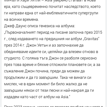
ера, като същевременно почитат наследството, което
ги направи една от най-емблематичните супергрупи
на всички времена.
Джеф Даунс описа генезиса на албума:
„Първоначалният период на писане започна през 2015
г., след издаването на предишния ни албум „Gravitas“
през 2014 г. Джон Уетън и аз започнахме да
обединяваме идеите си, целяйки да влезем отново в
студиото. С голяма тъга Джон се разболя сериозно
през това време и бяхме отложили плановете си, а за
съжаление Джон почина, преди да можем да
продължим и да го завършим. Така че винаги си
мислех, че в един момент би било жалко да не
завършим някои от тези песни и най-накрая да ги
издадем като част от албум на Asia.“
През 2023 година, когато се проведе трибют концертът