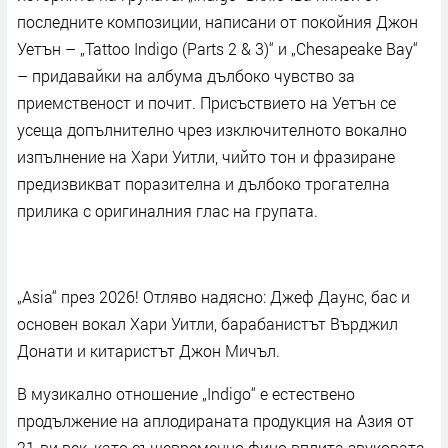
последните композиции, написани от покойния Джон
Уетън – „Tattoo Indigo (Parts 2 & 3)“ и „Chesapeake Bay“
– придавайки на албума дълбоко чувство за
приемственост и почит. Присъствието на Уетън се
усеща допълнително чрез изключителното вокално
изпълнение на Хари Уитли, чийто тон и фразиране
предизвикват поразителна и дълбоко трогателна
прилика с оригиналния глас на групата.
„Asia“ през 2026! Отляво надясно: Джеф Даунс, бас и
основен вокал Хари Уитли, барабанистът Върджил
Донати и китаристът Джон Мичъл.
В музикално отношение „Indigo“ е естествено
продължение на аплодираната продукция на Азия от
21-ви век, като същевременно фино вплита звуковата