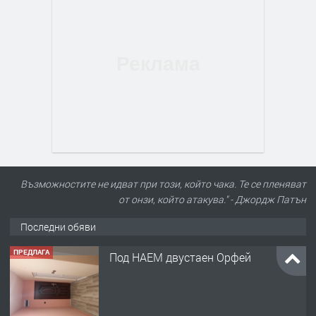
Възможностите не идват при този, който чака. Те се пленяват
от онзи, който атакува." - Джордж Патън
Последни обяви
ПРЕДЛАГА
Под НАЕМ двустаен Орфей