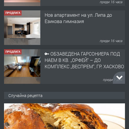
преди 16 часа
ПРЕДЛАГА
Нов апартамент на ул. Липа до
Езикова гимназия
преди 16 часа
ПРЕДЛАГА
🔑 ОБЗАВЕДЕНА ГАРСОНИЕРА ПОД
НАЕМ В КВ. „ОРФЕЙ“ – ДО
КОМПЛЕКС „ВЕСПРЕМ“, ГР. ХАСКОВО
преди 1 ден
ПРЕДЛАГА
НАПЪЛНО ОБЗАВЕДЕН И
Случайна рецепта
ОБОРУДВАН ТРИСТАЕН
АПАРТАМЕНТ В ЦЕНТЪРА НА ГР.
ХАСКОВО
преди 2 дни