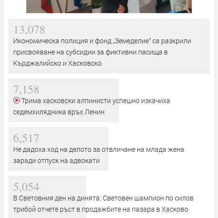
13,078
Икономическа полиция и фонд „Земеделие“ са разкрили
присвояване на субсидии за фиктивни пасища в
Кърджалийско и Хасковско
7,158
Трима хасковски алпинисти успешно изкачиха
седемхилядника връх Ленин
6,517
Не дадоха ход на делото за отвличане на млада жена
заради отпуск на адвокати
5,054
В Световния ден на динята: Световен шампион по силов
трибой отчете ръст в продажбите на пазара в Хасково