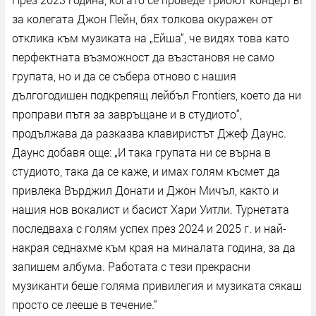
за колегата Джон Пейн, бях толкова окуражен от
отклика към музиката на „Ейша“, че видях това като
перфектната възможност да възстановя не само
групата, но и да се събера отново с нашия
дългогодишен подкрепящ лейбъл Frontiers, което да ни
проправи пътя за завръщане и в студиото“,
продължава да разказва клавиристът Джеф Даунс.
Даунс добавя още: „И така групата ни се върна в
студиото, така да се каже, и имах голям късмет да
привлека Върджил Донати и Джон Мичъл, както и
нашия нов вокалист и басист Хари Уитли. Турнетата
последваха с голям успех през 2024 и 2025 г. и най-
накрая седнахме към края на миналата година, за да
запишем албума. Работата с тези прекрасни
музиканти беше голяма привилегия и музиката сякаш
просто се лееше в течение.“