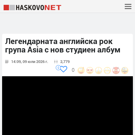
Легендарната английска рок
група Asia с нов студиен албум
14:09, 09 юли 2026 г.
2,779
0
0