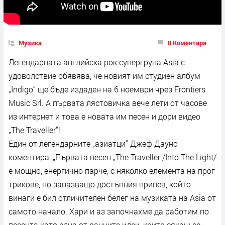
Музика
0 Коментара
Легендарната английска рок супергрупа Asia с
удоволствие обявява, че новият им студиен албум
„Indigo“ ще бъде издаден на 6 ноември чрез Frontiers
Music Srl. А първата лястовичка вече лети от часове
из интернет и това е новата им песен и дори видео
„The Traveller“!
Един от легендарните „азиатци“ Джеф Даунс
коментира: „Първата песен „The Traveller /Into The Light/
е мощно, енергично парче, с няколко елемента на прог
трикове, но запазващо достъпния припев, който
винаги е бил отличителен белег на музиката на Asia от
самото начало. Хари и аз започнахме да работим по
песента като една от ранните идеи, които сякаш се