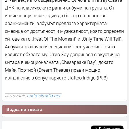
ДНК на класическите ранни албуми на групата. От
извисяващи се мелодии до богато на пластове
аранжименти, албумът предлага характерната
смесица от достъпност и музикалност, която определи
хитове като „Heat Of The Moment“ и „Only Time Will Tell“.
Албумът включва и специални гост-участия, които
издигат обхвата му: Стив Хау допринася с акустична
китара в емоционалната „Chesapeake Bay“, докато
Майк Портной (Dream Theater) прави мощно
изпълнение в бонус парчето „Tattoo Indigo (Pt.3)
Източник:
badrockradio.net
Видеа по темата