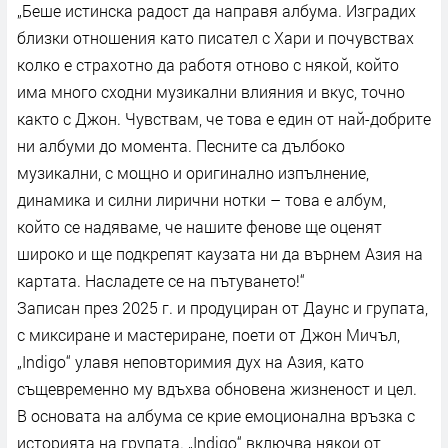
„Беше истинска радост да направя албума. Изградих
близки отношения като писател с Хари и почувствах
колко е страхотно да работя отново с някой, който
има много сходни музикални влияния и вкус, точно
както с Джон. Чувствам, че това е един от най-добрите
ни албуми до момента. Песните са дълбоко
музикални, с мощно и оригинално изпълнение,
динамика и силни лирични нотки – това е албум,
който се надяваме, че нашите фенове ще оценят
широко и ще подкрепят каузата ни да върнем Азия на
картата. Насладете се на пътуването!“
Записан през 2025 г. и продуциран от Даунс и групата,
с миксиране и мастериране, поети от Джон Мичъл,
„Indigo“ улавя неповторимия дух на Азия, като
същевременно му вдъхва обновена жизненост и цел.
В основата на албума се крие емоционална връзка с
историята на групата. „Indigo“ включва някои от