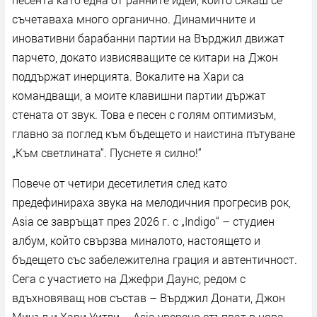
съчетаваха много органично. Динамичните и
иновативни барабанни партии на Върджил движат
парчето, докато извисяващите се китари на Джон
поддържат инерцията. Вокалите на Хари са
командващи, а моите клавишни партии държат
стената от звук. Това е песен с голям оптимизъм,
главно за поглед към бъдещето и наистина пътуване
„Към светлината“. Пуснете я силно!“
Повече от четири десетилетия след като
предефинираха звука на мелодичния прогресив рок,
Asia се завръщат през 2026 г. с „Indigo“ – студиен
албум, който свързва миналото, настоящето и
бъдещето със забележителна грация и автентичност.
Сега с участието на Джефри Даунс, редом с
вдъхновяващ нов състав – Върджил Донати, Джон
Мичъл и Хари Уитли – Asia уверено стъпват в нова