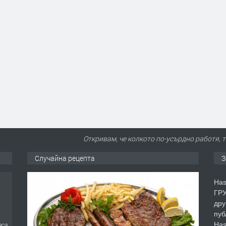
Откривам, че колкото по-усърдно работя, 
Случайна рецепта
З
Has
ГРУ
дру
пуб
Has
аса