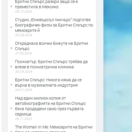
Бритни Спиърс разкри защо се е
преместила в Мексико
04.12.2024
Студио „Юнивърсъл пикчърс“ подготвя
биографичен филм за Бритни Спиърс по
мемоарите й
05.08.2024
Откраднаха всички бижута на Бритни
Спиърс
27.05.2024
Психиатър: Бритни Спиърс трябва да
влезе в психиатрична клиника
30.04.2024
Бритни Спиърс: Никога няма да се
върна в музикалната индустрия
04.01.2024
Над един милион копия от
автобиографията на Бритни Спиърс
бяха продадени само през първата
седмица
06.11.2023
The Woman In Me: Мемоарите на Бритни