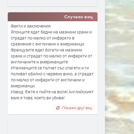
Случаен виц
Факти и заключения:
Японците ядат бедни на мазнини храни и
страдат по-малко от инфаркти в
сравнение с англичани и американци.
Французите ядат богати на мазнини
храна и страдат по-малко от инфаркти от
англичаните и американците.
Италианците се тъпчат със спагети и ги
поливат обилно с червено вино, а страдат
по-малко от инфаркти от англичани и
американци.
Извод: Яжте и пийте на воля! Английският
език е това, което ви убива!
Покажи друг виц