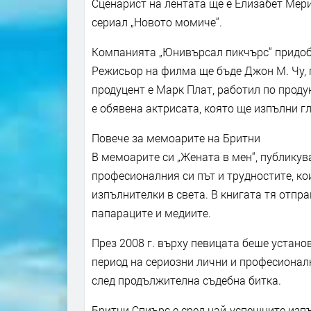
Сценарист на лентата ще е Елизабет Мери
сериал „Новото момиче“.
Компанията „Юнивърсал пикчърс“ придоби
Режисьор на филма ще бъде Джон М. Чу, п
продуцент е Марк Плат, работил по продук
е обявена актрисата, която ще изпълни г
Повече за мемоарите на Бритни
В мемоарите си „Жената в мен“, публикува
професионалния си път и трудностите, ко
изпълнителки в света. В книгата тя отпр
папараците и медиите.
През 2008 г. върху певицата беше устано
период на сериозни лични и професионалн
след продължителна съдебна битка.
Бритни Спиърс е сред най-успешните изпъ