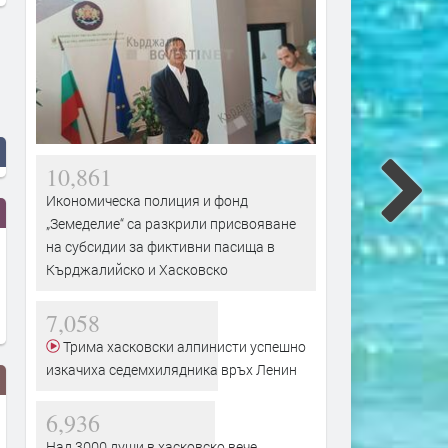
10,861
Икономическа полиция и фонд
„Земеделие“ са разкрили присвояване
на субсидии за фиктивни пасища в
Кърджалийско и Хасковско
7,058
Трима хасковски алпинисти успешно
изкачиха седемхилядника връх Ленин
6,936
Над 3000 души в хасковско вече