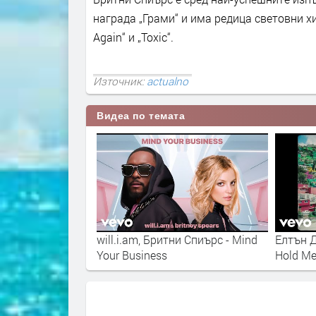
награда „Грами“ и има редица световни хито
Again“ и „Toxic“.
Източник:
actualno
Видеа по темата
и Елтън Джон -
will.i.am, Бритни Спиърс - Mind
Елтън Д
Your Business
Hold Me