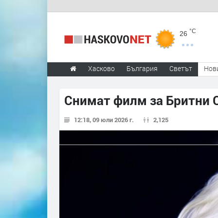
°C
26
Хасково
България
Светът
Нов
Снимат филм за Бритни С
12:18, 09 юли 2026 г.
2,125