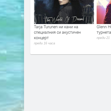
т заедно своята
Tarja Turunen ни кани на
Glenn 
специалния си акустичен
турнета
концерт
преди 21
преди 16 часа