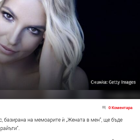
0 Коментара
, базирана на мемоарите ѝ „Жената в мен“, ще бъде
райъти“.