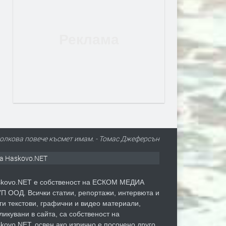
толкова повече късмет имам. - Томас Джеферсън
а Haskovo.NET
kovo.NET е собственост на ЕСКОМ МЕДИА
П ООД. Всички статии, репортажи, интервюта и
ги текстови, графични и видео материали,
ликувани в сайта, са собственост на
kovo.NET, освен ако изрично е посочено друго.