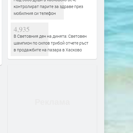
контролират парите за здраве през
мобилния си телефон
4,935
Веси Бонева и Лъчо от
В последната седмица на
В Световния ден на динята: Световен
„СкандаУ“ пускат химна на
август Банско Опера Фес
шампион по силов трибой отчете ръст
„Безотговорните“
превръща Банско в град 
в продажбите на пазара в Хасково
класическото изкуство
преди 21 часа
преди 21 часа