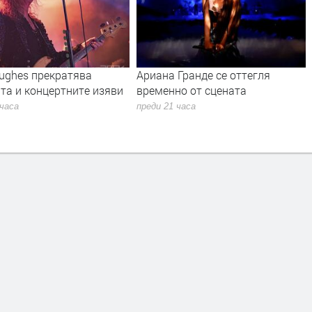
Hughes прекратява
Ариана Гранде се оттегля
та и концертните изяви
временно от сцената
 часа
преди 21 часа