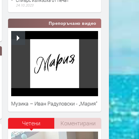
Спиърс излязоха от печат
24.10.2023
Препоръчано видео
Музика – Иван Радуловски - „Мария“
will.i.am, Бритни Спиърс - Mind
Елтън Джон, Бритни Спиъ
Your Business
Hold Me Closer
Четени
Коментирани