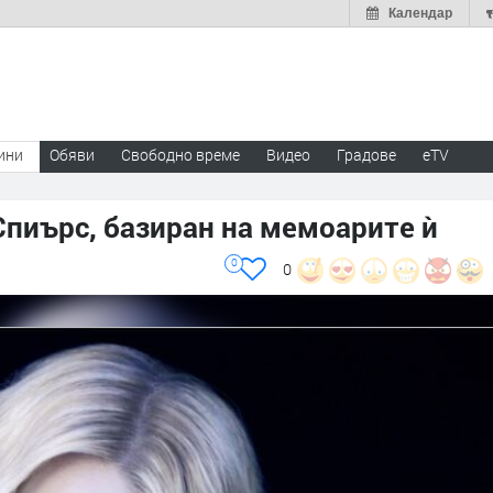
Календар
ини
Обяви
Свободно време
Видео
Градове
eTV
пиърс, базиран на мемоарите ѝ
0
0