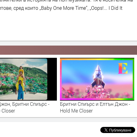
ве, сред които „Baby One More Time“, „Oops!... I Did It
жон, Бритни Спиърс -
Бритни Спиърс и Елтън Джон -
 Closer
Hold Me Closer