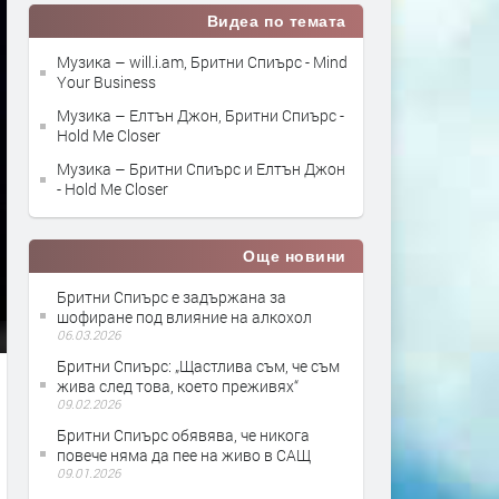
Видеа по темата
Музика – will.i.am, Бритни Спиърс - Mind
Your Business
Музика – Елтън Джон, Бритни Спиърс -
Hold Me Closer
Музика – Бритни Спиърс и Елтън Джон
- Hold Me Closer
Още новини
Бритни Спиърс е задържана за
шофиране под влияние на алкохол
06.03.2026
Бритни Спиърс: „Щастлива съм, че съм
жива след това, което преживях“
09.02.2026
Бритни Спиърс обявява, че никога
повече няма да пее на живо в САЩ
09.01.2026