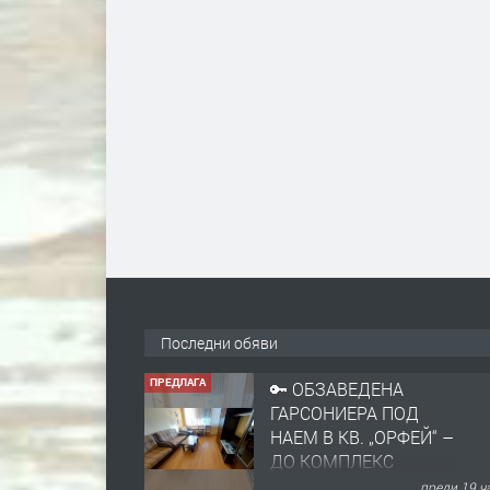
Последни обяви
ПРЕДЛАГА
🔑 ОБЗАВЕДЕНА
ГАРСОНИЕРА ПОД
НАЕМ В КВ. „ОРФЕЙ“ –
ДО КОМПЛЕКС
„ВЕСПРЕМ“, ГР.
преди 19 ч