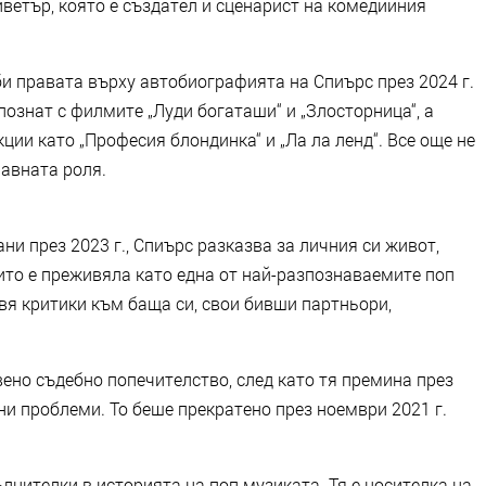
ветър, която е създател и сценарист на комедийния
 правата върху автобиографията на Спиърс през 2024 г.
ознат с филмите „Луди богаташи“ и „Злосторница“, а
ции като „Професия блондинка“ и „Ла ла ленд“. Все още не
лавната роля.
ни през 2023 г., Спиърс разказва за личния си живот,
ито е преживяла като една от най-разпознаваемите поп
авя критики към баща си, свои бивши партньори,
вено съдебно попечителство, след като тя премина през
и проблеми. То беше прекратено през ноември 2021 г.
лнителки в историята на поп музиката. Тя е носителка на