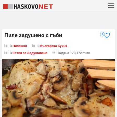
Пиле задушено с гъби
0
В
Пилешко
В
Българска Кухня
В
Ястия за Задушаване
Видяна 173,172 пъти