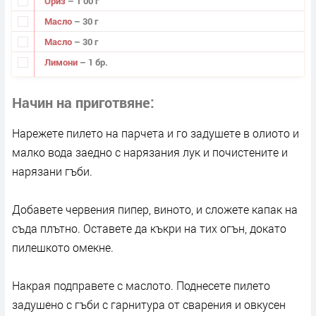
Ориз
– 1 00 г
Масло
– 30 г
Масло
– 30 г
Лимони
– 1 бр.
Начин на приготвяне
Нарежете пилето на парчета и го задушете в олиото и
малко вода заедно с нарязания лук и почистените и
нарязани гъби.
Добавете червения пипер, виното, и сложете капак на
съда плътно. Оставете да къкри на тих огън, докато
пилешкото омекне.
Накрая подправете с маслото. Поднесете пилето
задушено с гъби с гарнитура от сварения и овкусен