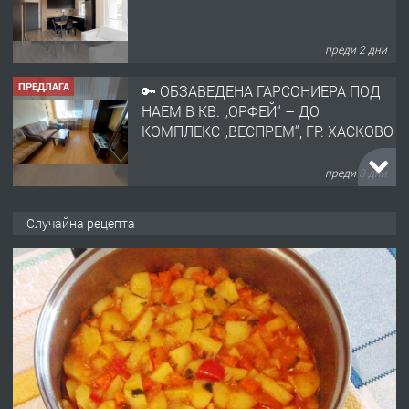
преди 2 дни
ПРЕДЛАГА
🔑 ОБЗАВЕДЕНА ГАРСОНИЕРА ПОД
НАЕМ В КВ. „ОРФЕЙ“ – ДО
КОМПЛЕКС „ВЕСПРЕМ“, ГР. ХАСКОВО
преди 3 дни
ПРЕДЛАГА
НАПЪЛНО ОБЗАВЕДЕН И
Случайна рецепта
ОБОРУДВАН ТРИСТАЕН
АПАРТАМЕНТ В ЦЕНТЪРА НА ГР.
ХАСКОВО
преди 4 дни
ПРЕДЛАГА
Давам гараж под наем