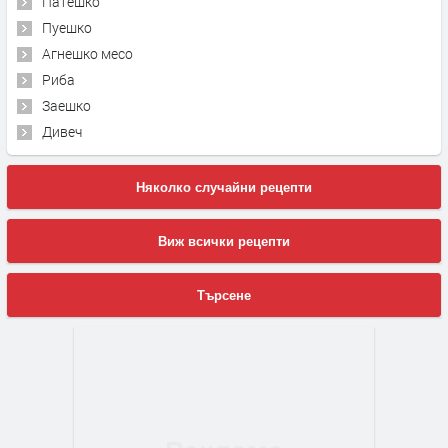
Патешко
Пуешко
Агнешко месо
Риба
Заешко
Дивеч
Няколко случайни рецепти
Виж всички рецепти
Търсене