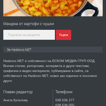
преди 4 дни
ПРЕДЛАГА
№4120 Магазин/Офис под наем в кв.
Любен Каравелов, Хасково-близо до
Манджа от картофи с чушки
градската градина!
преди 4 дни
Търси
ПРЕДЛАГА
ПРОСТОРЕН ТРИСТАЕН
За Haskovo.NET
АПАРТАМЕНТ В НОВА СГРАДА КВ.
КУБА
Haskovo.NET е собственост на ЕСКОМ МЕДИА ГРУП ООД.
Всички статии, репортажи, интервюта и други текстови,
преди 5 дни
графични и видео материали, публикувани в сайта, са
собственост на Haskovo.NET, освен ако изрично е посочено
ПРЕДЛАГА
Продавам парцел в гр. Хасково кв.
друго.
Хисаря до ток, вода,канализация,
асфалт 0889 537 426
Главен редактор
Телефони
преди 5 дни
Анета Кутелова
038 536 277
038 536 555