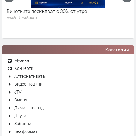
Винетките поскъпват с 30% от утре
3
д
преди 1 седмица
п
Категории
Музика
Концерти
Алтернативата
Видео Новини
eTV
Смолян
Димитровград
Други
Забавни
Без формат