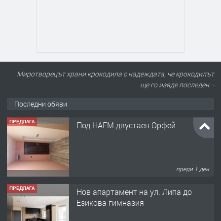
Миротворецът храни крокодила с надеждата, че крокодилът
ще го изяде последен. -
Последни обяви
ПРЕДЛАГА
Под НАЕМ двустаен Орфей
преди 1 ден
ПРЕДЛАГА
Нов апартамент на ул. Липа до
Езикова гимназия