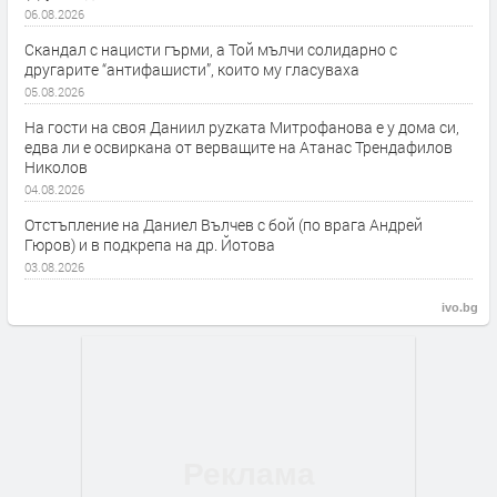
06.08.2026
Скандал с нацисти гърми, а Той мълчи солидарно с
другарите “антифашисти”, които му гласуваха
05.08.2026
На гости на своя Даниил руzката Митрофанова е у дома си,
едва ли е освиркана от верващите на Атанас Трендафилов
Николов
04.08.2026
Отстъпление на Даниел Вълчев с бой (по врага Андрей
Гюров) и в подкрепа на др. Йотова
03.08.2026
ivo.bg