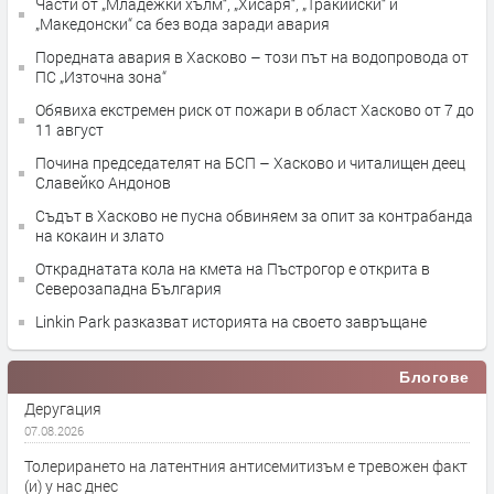
Части от „Младежки хълм“, „Хисаря“, „Тракийски“ и
„Македонски“ са без вода заради авария
Поредната авария в Хасково – този път на водопровода от
ПС „Източна зона“
Обявиха екстремен риск от пожари в област Хасково от 7 до
11 август
Почина председателят на БСП – Хасково и читалищен деец
Славейко Андонов
Съдът в Хасково не пусна обвиняем за опит за контрабанда
на кокаин и злато
Откраднатата кола на кмета на Пъстрогор е открита в
Северозападна България
Linkin Park разказват историята на своето завръщане
Блогове
Деругация
07.08.2026
Толерирането на латентния антисемитизъм е тревожен факт
(и) у нас днес