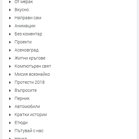
От мерак
Вкусно
Направи сам
Анимации
Без коментар
Проекти
Асеновград
Житни кръгове
Компютърен свят
Мисия всезнайко
Протести 2018
Въпросите
Перник
Автомобили
Кратки истории
Етюди
Пътувай с нас
Наука