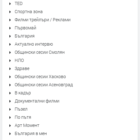
TED
Спортна зона
Филми трейлъри / Реклами
Първомай
България
Актуално интервю
Общински сесии Смолян
НЛО
Здраве
Общински сесии Хасково
Общински сесии Асеновград
В кадър
Документални филми
Пъзел
По пътя
Арт Момент
България в мен