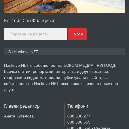
ПРЕДЛАГА
№4120 Магазин/Офис под наем в кв.
Любен Каравелов, Хасково-близо до
Коктейл Сан Франциско
градската градина!
Търси
преди 3 дни
ПРЕДЛАГА
ПРОСТОРЕН ТРИСТАЕН
За Haskovo.NET
АПАРТАМЕНТ В НОВА СГРАДА КВ.
КУБА
Haskovo.NET е собственост на ЕСКОМ МЕДИА ГРУП ООД.
Всички статии, репортажи, интервюта и други текстови,
преди 4 дни
графични и видео материали, публикувани в сайта, са
собственост на Haskovo.NET, освен ако изрично е посочено
ПРЕДЛАГА
Продавам парцел в гр. Хасково кв.
друго.
Хисаря до ток, вода,канализация,
асфалт 0889 537 426
Главен редактор
Телефони
преди 4 дни
Анета Кутелова
038 536 277
038 536 555
ПРЕДЛАГА
СГЛОБЯВАНЕ НА МЕБЕЛИ.
038 536 554 - Реклама