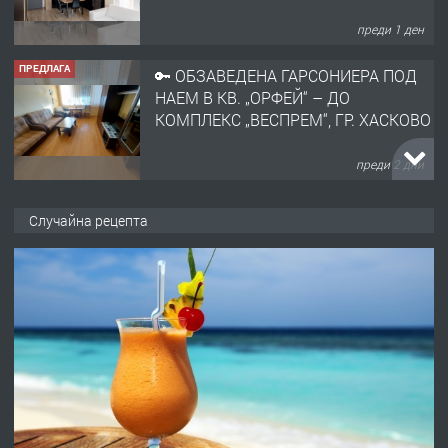
преди 1 ден
ПРЕДЛАГА
🔑 ОБЗАВЕДЕНА ГАРСОНИЕРА ПОД
НАЕМ В КВ. „ОРФЕЙ“ – ДО
КОМПЛЕКС „ВЕСПРЕМ“, ГР. ХАСКОВО
преди 2 дни
ПРЕДЛАГА
НАПЪЛНО ОБЗАВЕДЕН И
Случайна рецепта
ОБОРУДВАН ТРИСТАЕН
АПАРТАМЕНТ В ЦЕНТЪРА НА ГР.
ХАСКОВО
преди 3 дни
ПРЕДЛАГА
Давам гараж под наем
преди 3 дни