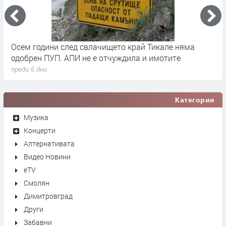
че
Осем години след свлачището край Тикале няма
Т
одобрен ПУП. АПИ не е отчуждила и имотите
с
преди 6 дни
п
Категории
Музика
Концерти
Алтернативата
Видео Новини
eTV
Смолян
Димитровград
Други
Забавни