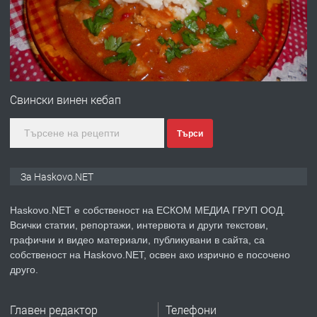
преди 2 дни
ПРЕДЛАГА
№4120 Магазин/Офис под наем в кв.
Любен Каравелов, Хасково-близо до
Свински винен кебап
градската градина!
Търси
преди 3 дни
ПРЕДЛАГА
ПРОСТОРЕН ТРИСТАЕН
За Haskovo.NET
АПАРТАМЕНТ В НОВА СГРАДА КВ.
КУБА
Haskovo.NET е собственост на ЕСКОМ МЕДИА ГРУП ООД.
Всички статии, репортажи, интервюта и други текстови,
преди 3 дни
графични и видео материали, публикувани в сайта, са
собственост на Haskovo.NET, освен ако изрично е посочено
ПРЕДЛАГА
Продавам парцел в гр. Хасково кв.
друго.
Хисаря до ток, вода,канализация,
асфалт 0889 537 426
Главен редактор
Телефони