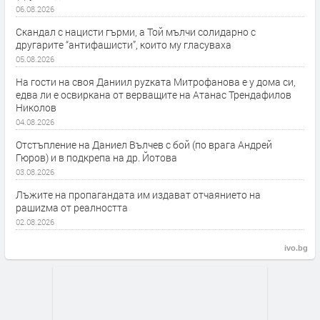
06.08.2026
Скандал с нацисти гърми, а Той мълчи солидарно с
другарите “антифашисти”, които му гласуваха
05.08.2026
На гости на своя Даниил руzката Митрофанова е у дома си,
едва ли е освиркана от верващите на Атанас Трендафилов
Николов
04.08.2026
Отстъпление на Даниел Вълчев с бой (по врага Андрей
Гюров) и в подкрепа на др. Йотова
03.08.2026
Лъжите на пропагандата им издават отчаянието на
рашиzма от реалността
02.08.2026
ivo.bg