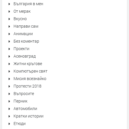
България в мен
От мерак
Вкусно
Направи сам
Анимации
Без коментар
Проекти
Асеновград
Житни кръгове
Компютърен свят
Мисия всезнайко
Протести 2018
Въпросите
Перник
Автомобили
Кратки истории
Етюди