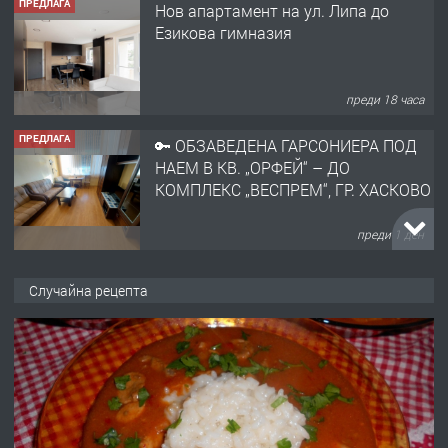
ПРЕДЛАГА
Нов апартамент на ул. Липа до
Езикова гимназия
преди 18 часа
ПРЕДЛАГА
🔑 ОБЗАВЕДЕНА ГАРСОНИЕРА ПОД
НАЕМ В КВ. „ОРФЕЙ“ – ДО
КОМПЛЕКС „ВЕСПРЕМ“, ГР. ХАСКОВО
преди 1 ден
ПРЕДЛАГА
НАПЪЛНО ОБЗАВЕДЕН И
Случайна рецепта
ОБОРУДВАН ТРИСТАЕН
АПАРТАМЕНТ В ЦЕНТЪРА НА ГР.
ХАСКОВО
преди 2 дни
ПРЕДЛАГА
Давам гараж под наем