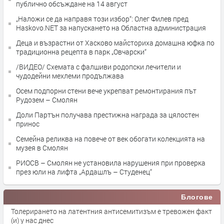
публично обсъждане на 14 август
„Наложи се да направя този избор“: Олег Филев пред
Haskovo.NET за напускането на Областна администрация
Деца и възрастни от Хасково майсториха домашна юфка по
традиционна рецепта в парк „Овчарски“
/ВИДЕО/ Схемата с фалшиви родопски лечители и
чудодейни мехлеми продължава
Осем подпорни стени вече укрепват ремонтирания път
Рудозем – Смолян
Доли Партън получава престижна награда за цялостен
принос
Семейна реликва на повече от век обогати колекцията на
музея в Смолян
РИОСВ – Смолян не установила нарушения при проверка
през юли на лифта „Ардашлъ – Студенец“
Блогове
Толерирането на латентния антисемитизъм е тревожен факт
(и) у нас днес